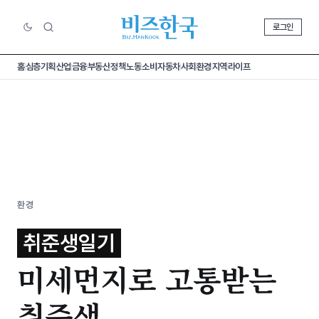
로그인
홈
심층기획
산업
금융
부동산
정책
노동
소비
자동차
사회
환경
지역
라이프
환경
취준생일기
미세먼지로 고통받는
취준생