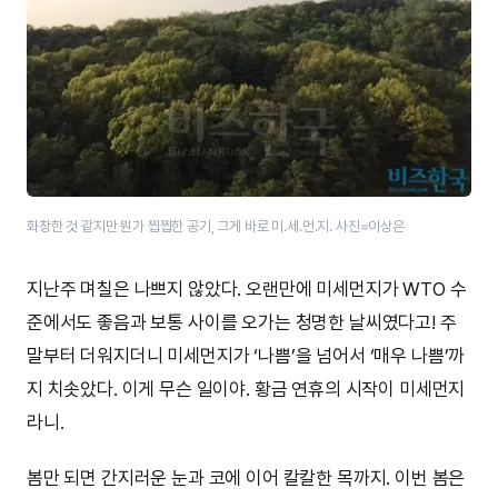
화창한 것 같지만 뭔가 찝찝한 공기, 그게 바로 미.세.먼.지. 사진=이상은
지난주 며칠은 나쁘지 않았다. 오랜만에 미세먼지가 WTO 수
준에서도 좋음과 보통 사이를 오가는 청명한 날씨였다고! 주
말부터 더워지더니 미세먼지가 ‘나쁨’을 넘어서 ‘매우 나쁨’까
지 치솟았다. 이게 무슨 일이야. 황금 연휴의 시작이 미세먼지
라니.
봄만 되면 간지러운 눈과 코에 이어 칼칼한 목까지. 이번 봄은