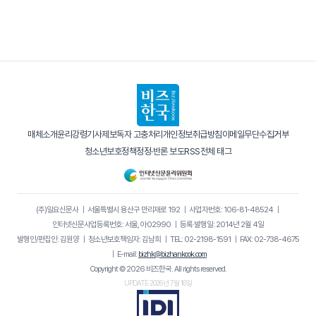
매체소개
윤리강령
기사제보
독자 고충처리
개인정보취급방침
이메일무단수집거부
청소년보호정책
정정·반론 보도
RSS
전체 태그
(주)일요신문사
｜
서울특별시 용산구 만리재로 192
｜
사업자번호: 106-81-48524
｜
인터넷신문사업등록번호: 서울, 아02990
｜
등록·발행일: 2014년 2월 4일
발행인/편집인: 김원양
｜
청소년보호책임자: 김남희
｜
TEL: 02-2198-1591
｜
FAX: 02-738-4675
｜
E-mail:
bizhk@bizhankook.com
Copyright © 2026 비즈한국. All rights reserved.
UPDATE 2026년 7월 16일