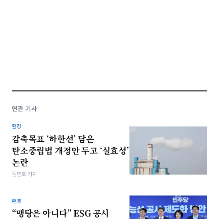
연관 기사
환경
감축목표 ‘하한선’ 담은
탄소중립법 개정안 두고 ‘실효성’
논란
김민호 기자
환경
“맹탕은 아니다” ESG 공시