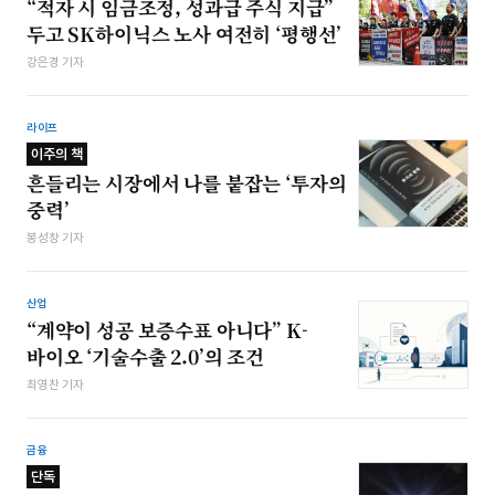
“적자 시 임금조정, 성과급 주식 지급”
두고 SK하이닉스 노사 여전히 ‘평행선’
강은경 기자
라이프
이주의 책
흔들리는 시장에서 나를 붙잡는 ‘투자의
중력’
봉성창 기자
산업
“계약이 성공 보증수표 아니다” K-
바이오 ‘기술수출 2.0’의 조건
최영찬 기자
금융
단독