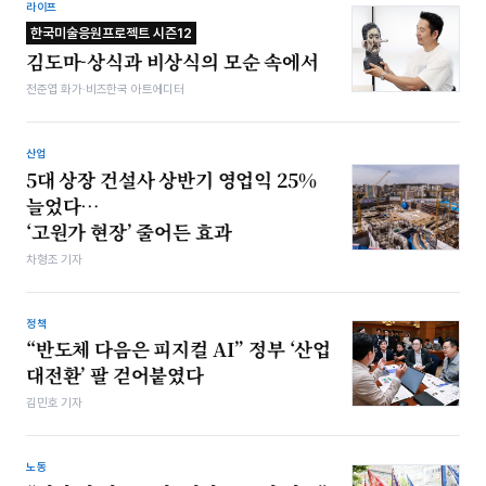
라이프
한국미술응원프로젝트 시즌12
김도마-상식과 비상식의 모순 속에서
전준엽 화가·비즈한국 아트에디터
산업
5대 상장 건설사 상반기 영업익 25%
늘었다…
‘고원가 현장’ 줄어든 효과
차형조 기자
정책
“반도체 다음은 피지컬 AI” 정부 ‘산업
대전환’ 팔 걷어붙였다
김민호 기자
노동