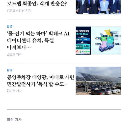
로드맵 최종안, 각계 반응은?
김민호 산업팀 기자
환경
‘물·전기 먹는 하마’ 빅테크 AI
데이터센터 유치, 득실
따져보니…
김민호 기자
환경
공영주차장 태양광, 이대로 가면
민간발전사가 '독식'할 수도…
김민호 기자
최신 기사