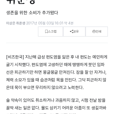
생존을 위한 소비가 추가됐다
이상은 취준생
·
2017년 05월 03일 16:01
·
약 4분
스크랩
공유
인쇄
[비즈한국] 지난해 급성 편도염을 앓은 후 내 편도는 예민하게
굴기 시작했다. 편도염에 고생하던 때에 땡땡하게 붓던 임파
선은 피곤하기만 하면 몽글몽글 만져진다. 잠을 잘 안 자거나,
체력 소모가 있을 때 습관처럼 목을 만진다. 그닥 피곤하지 않
은데 목이 부으면 무리하지 않으려고 노력한다.
술 약속이 있어도 취소하거나 과음하지 않고, 시험 전날 밤을
꼴딱 새는 일은 없다. 물도 삼키기 어려운 아픔이 또 생길까봐