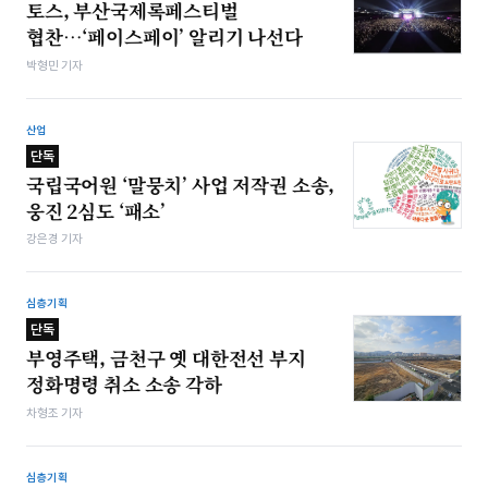
토스, 부산국제록페스티벌
협찬…‘페이스페이’ 알리기 나선다
박형민 기자
산업
단독
국립국어원 ‘말뭉치’ 사업 저작권 소송,
웅진 2심도 ‘패소’
강은경 기자
심층기획
단독
부영주택, 금천구 옛 대한전선 부지
정화명령 취소 소송 각하
차형조 기자
심층기획