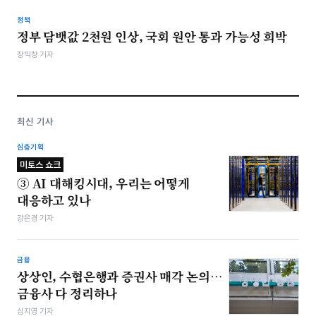
정책
정부 담뱃값 2천원 인상, 국회 원안 통과 가능성 희박
장익창 기자
최신 기사
심층기획
미토스 쇼크
③ AI 대해킹시대, 우리는 어떻게
대응하고 있나
강은경 기자
금융
상상인, 수협은행과 증권사 매각 논의…
금융사 다 정리하나
심지영 기자