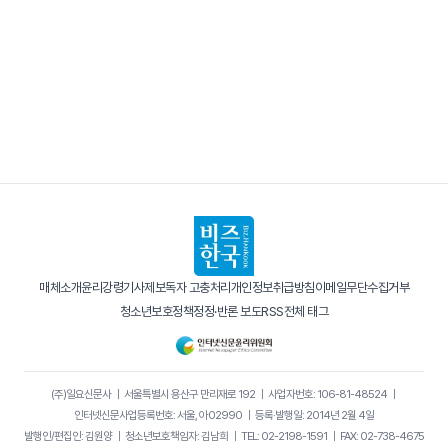
매체소개
윤리강령
기사제보
독자 고충처리
개인정보취급방침
이메일무단수집거부
청소년보호정책
정정·반론 보도
RSS
전체 태그
(주)일요신문사
｜
서울특별시 용산구 만리재로 192
｜
사업자번호: 106-81-48524
｜
인터넷신문사업등록번호: 서울, 아02990
｜
등록·발행일: 2014년 2월 4일
발행인/편집인: 김원양
｜
청소년보호책임자: 김남희
｜
TEL: 02-2198-1591
｜
FAX: 02-738-4675