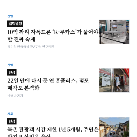
산업
밀덕텔링
10억 짜리 자폭드론 ‘K-루카스’가 풀어야
할 진짜 숙제
김민석 한국국방안보포럼 연구위원
산업
현장
22일 만에 다시 문 연 홈플러스, 점포
매각도 본격화
박해나 기자
사회
현장
북촌 관광객 시간 제한 1년 5개월, 주민은
반기고 상인은 울상