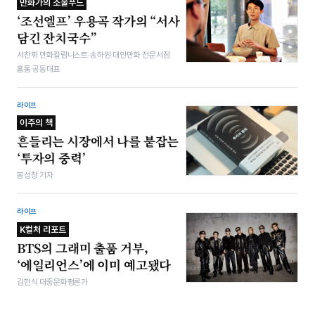
만화가의 소울푸드
‘조선엘프’ 우용곡 작가의 “서사
담긴 잔치국수”
서찬휘 만화칼럼니스트·송하원 대안만화 전문서점
홈통 공동대표
라이프
이주의 책
흔들리는 시장에서 나를 붙잡는
‘투자의 중력’
봉성창 기자
라이프
K컬처 리포트
BTS의 그래미 출품 거부,
‘에일리언스’에 이미 예고됐다
김헌식 대중문화평론가