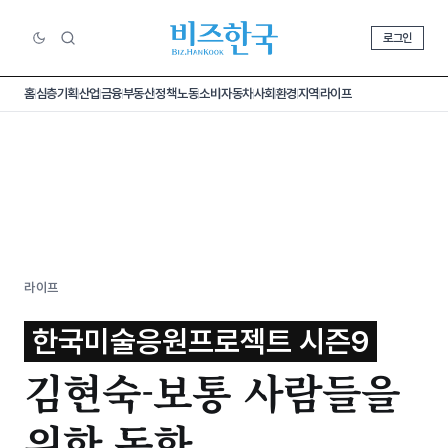
로그인
홈
심층기획
산업
금융
부동산
정책
노동
소비
자동차
사회
환경
지역
라이프
라이프
한국미술응원프로젝트 시즌9
김현숙-보통 사람들을
위한 동화