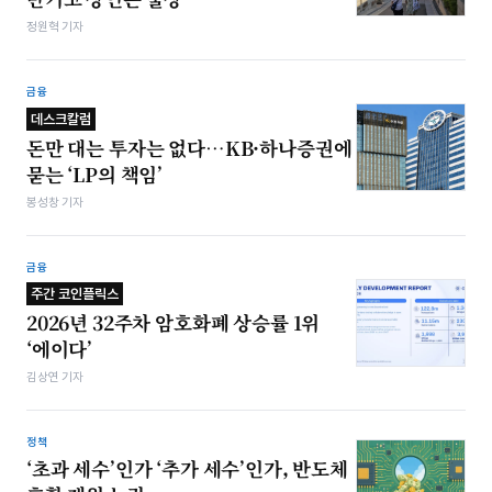
정원혁 기자
금융
데스크칼럼
돈만 대는 투자는 없다…KB·하나증권에
묻는 ‘LP의 책임’
봉성창 기자
금융
주간 코인플릭스
2026년 32주차 암호화폐 상승률 1위
‘에이다’
김상연 기자
정책
‘초과 세수’인가 ‘추가 세수’인가, 반도체