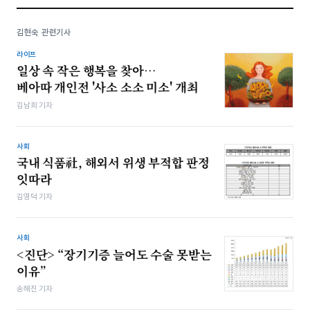
김현숙 관련기사
라이프
일상 속 작은 행복을 찾아…
베아따 개인전 '사소 소소 미소' 개최
김남희 기자
사회
국내 식품社, 해외서 위생 부적합 판정
잇따라
김영덕 기자
사회
<진단> “장기기증 늘어도 수술 못받는
이유”
송해진 기자