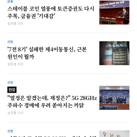
금융
스테이블 코인 열풍에 토큰증권도 다시
주목, 금융권 '기대감'
심지영 기자
산업
'7전 8기' 실패한 제4이동통신, 근본
원인이 뭘까
강은경 기자
산업
현장
"열정은 알겠는데, 재정은?" 5G 28GHz
주파수 경매에 우려 쏟아지는 까닭
심지영 기자
산업