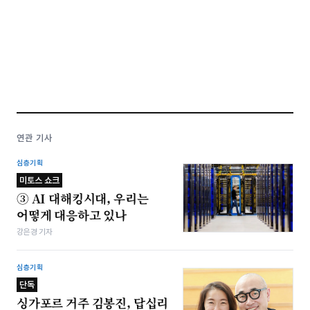
연관 기사
심층기획
미토스 쇼크
③ AI 대해킹시대, 우리는
어떻게 대응하고 있나
강은경 기자
심층기획
단독
싱가포르 거주 김봉진, 답십리