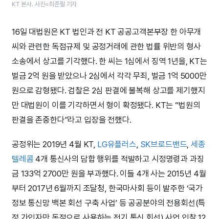
KT 본사. 사진=최준필 기자
16일 대법원은 KT 법인과 전 KT 공공고객본부장 한 아무개
씨와 관련한 독점규제 및 공정거래에 관한 법률 위반의 형사
소송에서 상고를 기각했다. 한 씨는 1심에서 징역 1년을, KT는
벌금 2억 원을 받았으나 2심에서 각각 무죄, 벌금 1억 5000만
원으로 감형됐다. 검찰은 2심 판결에 불복해 상고를 제기했지
만 대법원이 이를 기각하면서 형이 확정됐다. KT는 “법원의
판결을 존중한다”라고 입장을 전했다.
공정위는 2019년 4월 KT,
LG유플러스
,
SK브로드밴드
,
세종
텔레콤
4개 통신사의 담합 행위를 적발하고 시정명령과 과징
금 133억 2700만 원을 부과했다. 이들 4개 사는 2015년 4월
부터 2017년 6월까지 조달청, 한국마사회 등이 발주한 ‘국가
정보 통신망 백본 회선 구축 사업’ 등 공공분야의 전용회선(특
정 가입자만 독점으로 사용하는 전기 통신 회선) 사업 입찰 12