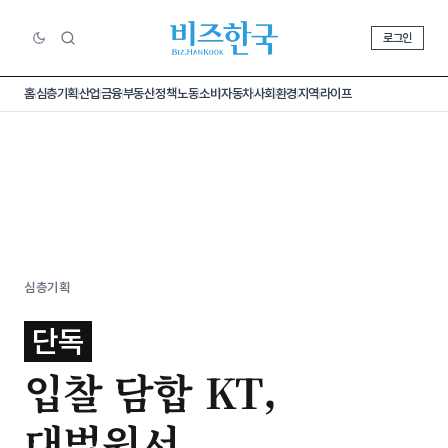
로그인
홈
심층기획
산업
금융
부동산
정책
노동
소비
자동차
사회
환경
지역
라이프
심층기획
단독
입찰 담합 KT,
대법원서