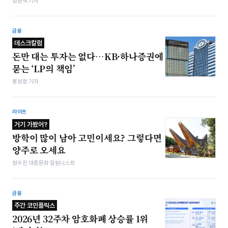
정원혁 기자
금융
데스크칼럼
돈만 대는 투자는 없다…KB·하나증권에
묻는 ‘LP의 책임’
봉성창 기자
라이프
거기 가봤어?
방학이 많이 남아 고민이세요? 그렇다면
양주로 오세요
정수진 대중문화 칼럼니스트
금융
주간 코인플릭스
2026년 32주차 암호화폐 상승률 1위