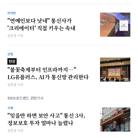
라이프
"연예인보다 낫네" 통신사가
'크리에이터' 직접 키우는 속내
강은경 기자
산업
현장
"불꽃축제부터 인프라까지…"
LG유플러스, AI가 통신망 관리한다
강은경 기자
SK브로드밴드 관련기사
사회
"잊을만 하면 보안 사고" 통신 3사,
정보보호 투자 얼마나 늘렸나
강은경 기자