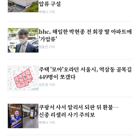
압류 구설
박해나 기자
bhc, 해임한 박현종 전 회장 딸 아파트에
'가압류'
정동민 기자
주택 '모아'오라던 서울시, 역삼동 골목길
449명이 쪼갰다
강은경 기자
쿠팡서 사서 알리서 되판 뒤 환불…
신종 리셀러 사기 주의보
박해나 기자