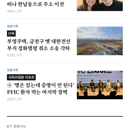
떠나 한남동으로 주소 이전
박해나 기자
심층기획
단독
부영주택, 금천구 옛 대한전선
부지 정화명령 취소 소송 각하
차형조 기자
심층기획
극희귀질환 리포트
④ ‘병은 있는데 증명이 안 된다’
PFIC 환자 막는 마지막 장벽
최영찬 기자
KT 관련기사