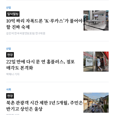
산업
밀덕텔링
10억 짜리 자폭드론 ‘K-루카스’가 풀어야
할 진짜 숙제
김민석 한국국방안보포럼 연구위원
산업
현장
22일 만에 다시 문 연 홈플러스, 점포
매각도 본격화
박해나 기자
사회
현장
북촌 관광객 시간 제한 1년 5개월, 주민은
반기고 상인은 울상