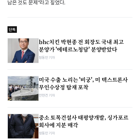
남은 것도 문제”라고 짚었다.
단독
bhc치킨 박현종 전 회장도 국내 최고
분양가 '에테르노청담' 분양받았다
정동민 기자
미국 수출 노리는 '비궁', 미 텍스트론사
무인수상정 탑재 포착
전현건 기자
중소 토목건설사 태평양개발, 싱가포르
회사에 지분 매각
정동민 기자