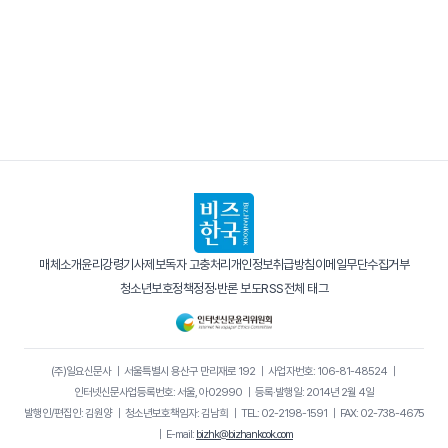
매체소개
윤리강령
기사제보
독자 고충처리
개인정보취급방침
이메일무단수집거부
청소년보호정책
정정·반론 보도
RSS
전체 태그
(주)일요신문사
｜
서울특별시 용산구 만리재로 192
｜
사업자번호: 106-81-48524
｜
인터넷신문사업등록번호: 서울, 아02990
｜
등록·발행일: 2014년 2월 4일
발행인/편집인: 김원양
｜
청소년보호책임자: 김남희
｜
TEL: 02-2198-1591
｜
FAX: 02-738-4675
｜
E-mail:
bizhk@bizhankook.com