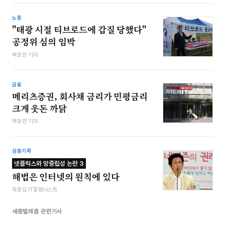
노동
"태광 시절 티브로드에 갑질 당했다"
공정위 심의 임박
박호민 기자
금융
메리츠증권, 회사채 금리가 민평금리
크게 웃돈 까닭
박호민 기자
심층기획
넷플릭스와 망중립성 논란 3
해법은 인터넷의 원칙에 있다
최호섭 IT칼럼니스트
세종텔레콤 관련기사