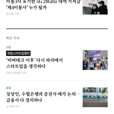
이통3사 포기한 5G 28GHz 대역 가져갈
'제4이통사' 누가 될까
심지영 기자
최신 기사
산업
유럽스타트업열전
‘비바테크 이후’ 다시 파리에서
스타트업을 생각하다
이은서 칼럼니스트
금융
상상인, 수협은행과 증권사 매각 논의…
금융사 다 정리하나
심지영 기자