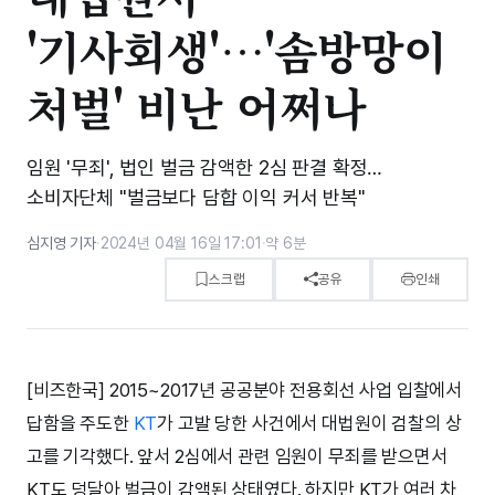
'기사회생'…'솜방망이
처벌' 비난 어쩌나
임원 '무죄', 법인 벌금 감액한 2심 판결 확정…
소비자단체 "벌금보다 담합 이익 커서 반복"
심지영 기자
·
2024년 04월 16일 17:01
·
약 6분
스크랩
공유
인쇄
[비즈한국] 2015~2017년 공공분야 전용회선 사업 입찰에서
답함을 주도한
KT
가 고발 당한 사건에서 대법원이 검찰의 상
고를 기각했다. 앞서 2심에서 관련 임원이 무죄를 받으면서
KT도 덩달아 벌금이 감액된 상태였다. 하지만 KT가 여러 차