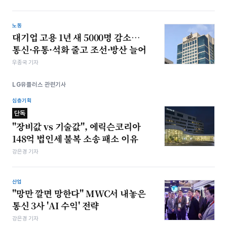
노동
대기업 고용 1년 새 5000명 감소…
통신·유통·석화 줄고 조선·방산 늘어
우종국 기자
LG유플러스 관련기사
심층기획
단독
"장비값 vs 기술값", 에릭슨코리아
148억 법인세 불복 소송 패소 이유
강은경 기자
산업
"망만 깔면 망한다" MWC서 내놓은
통신 3사 'AI 수익' 전략
강은경 기자