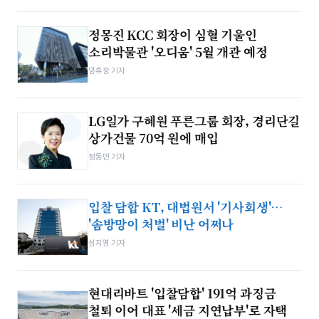
정몽진 KCC 회장이 심혈 기울인
소리박물관 '오디움' 5월 개관 예정
양휴창 기자
LG일가 구혜원 푸른그룹 회장, 경리단길
상가건물 70억 원에 매입
정동민 기자
입찰 담합 KT, 대법원서 '기사회생'…
'솜방망이 처벌' 비난 어쩌나
심지영 기자
현대리바트 '입찰담합' 191억 과징금
철퇴 이어 대표 '세금 지연납부'로 자택