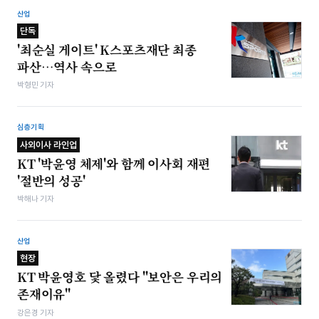
산업
단독
'최순실 게이트' K스포츠재단 최종
파산…역사 속으로
박형민 기자
심층기획
사외이사 라인업
KT '박윤영 체제'와 함께 이사회 재편
'절반의 성공'
박해나 기자
산업
현장
KT 박윤영호 닻 올렸다 "보안은 우리의
존재이유"
강은경 기자