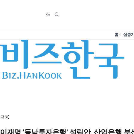
홈
심층
금융
이재명 '동남투자은행' 설립안, 산업은행 부산