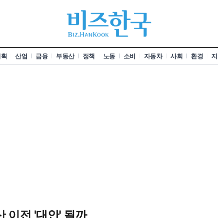
기획
산업
금융
부동산
정책
노동
소비
자동차
사회
환경
지
 이전 '대안' 될까