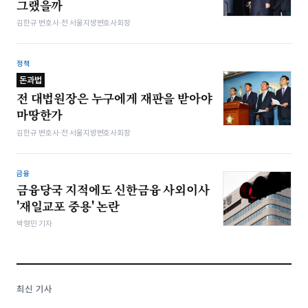
그랬을까
김한규 변호사·전 서울지방변호사회장
정책
돈과법
전 대법원장은 누구에게 재판을 받아야
마땅한가
김한규 변호사·전 서울지방변호사회장
금융
금융당국 지적에도 신한금융 사외이사
'재일교포 중용' 논란
박형민 기자
최신 기사