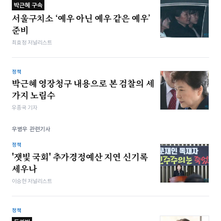
박근혜 구속
서울구치소 ‘예우 아닌 예우 같은 예우’
준비
최효정 저널리스트
정책
박근혜 영장청구 내용으로 본 검찰의 세
가지 노림수
우종국 기자
우병우 관련기사
정책
'잿빛 국회' 추가경정예산 지연 신기록
세우나
이승현 저널리스트
정책