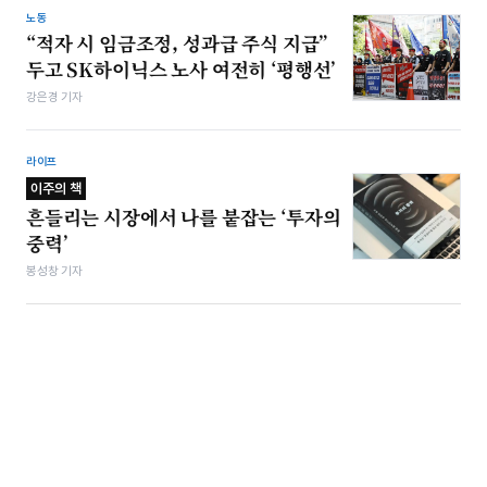
노동
“적자 시 임금조정, 성과급 주식 지급”
두고 SK하이닉스 노사 여전히 ‘평행선’
강은경 기자
라이프
이주의 책
흔들리는 시장에서 나를 붙잡는 ‘투자의
중력’
봉성창 기자