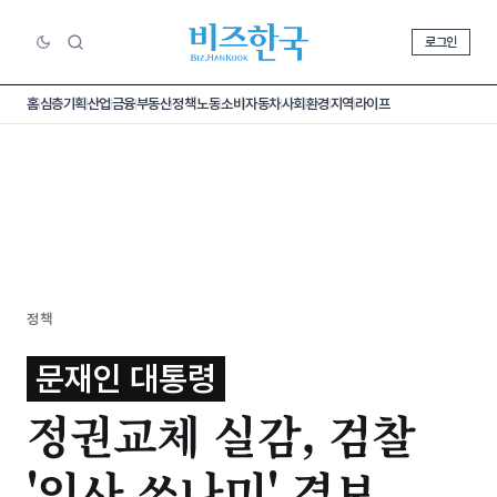
로그인
홈
심층기획
산업
금융
부동산
정책
노동
소비
자동차
사회
환경
지역
라이프
정책
문재인 대통령
정권교체 실감, 검찰
'인사 쓰나미' 경보