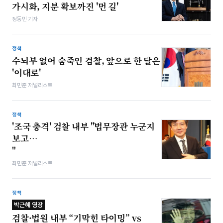
가시화, 지분 확보까진 '먼 길'
정동민 기자
정책
수뇌부 없어 숨죽인 검찰, 앞으로 한 달은
'이대로'
최민준 저널리스트
정책
'조국 충격' 검찰 내부 "법무장관 누군지
보고…
"
최민준 저널리스트
정책
박근혜 영장
검찰·법원 내부 “기막힌 타이밍” vs