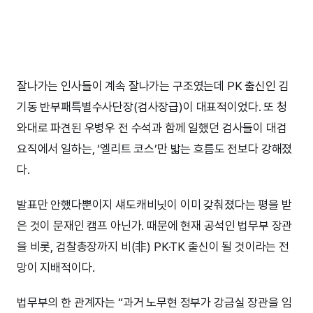
잘나가는 인사들이 계속 잘나가는 구조였는데 PK 출신인 김
기동 반부패특별수사단장(검사장급)이 대표적이었다. 또 청
와대로 파견된 우병우 전 수석과 함께 일했던 검사들이 대검
요직에서 일하는, ‘엘리트 코스’만 밟는 흐름도 전보다 강해졌
다.
발표만 안했다뿐이지 섀도캐비닛이 이미 갖춰졌다는 평을 받
은 것이 문재인 캠프 아닌가. 때문에 현재 공석인 법무부 장관
을 비롯, 검찰총장까지 비(非) PK·TK 출신이 될 것이라는 전
망이 지배적이다.
법무부의 한 관계자는 “과거 노무현 정부가 강금실 장관을 임