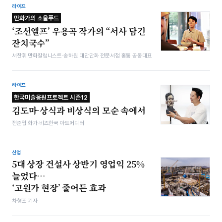
라이프
만화가의 소울푸드
‘조선엘프’ 우용곡 작가의 “서사 담긴
잔치국수”
서찬휘 만화칼럼니스트·송하원 대안만화 전문서점 홈통 공동대표
라이프
한국미술응원프로젝트 시즌12
김도마-상식과 비상식의 모순 속에서
전준엽 화가·비즈한국 아트에디터
산업
5대 상장 건설사 상반기 영업익 25%
늘었다…
‘고원가 현장’ 줄어든 효과
차형조 기자