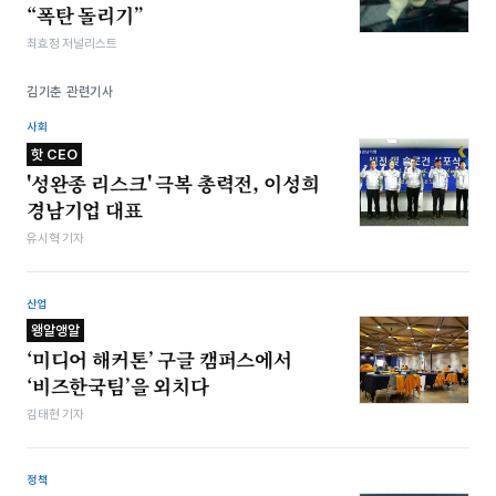
“폭탄 돌리기”
최효정 저널리스트
김기춘 관련기사
사회
핫 CEO
'성완종 리스크' 극복 총력전, 이성희
경남기업 대표
유시혁 기자
산업
왱알앵알
‘미디어 해커톤’ 구글 캠퍼스에서
‘비즈한국팀’을 외치다
김태현 기자
정책