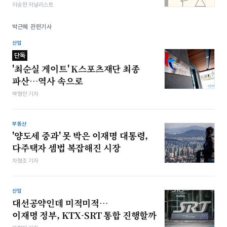
이승현 저널리스트
박근혜 관련기사
산업
단독
'최순실 게이트' K스포츠재단 최종
파산…역사 속으로
박형민 기자
부동산
'양도세 중과' 못 박은 이재명 대통령,
다주택자 셈법 복잡해진 시장
차형조 기자
산업
대선공약인데 미적미적…
이재명 정부, KTX-SRT 통합 진행할까