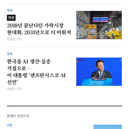
정책
현장
2018년 끝난다던 가락시장
현대화, 2031년으로 더 미뤄져
정원혁 기자
정책
한국을 AI 생산·실증
거점으로…
이 대통령 ‘샌프란시스코 AI
선언’
차형조 기자
문재인 관련기사
산업