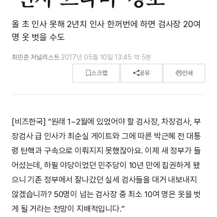
올 초 인사 못해 2년치 인사 한꺼번에 하면 검사장 20여
명 옷 벗을 수도
최민준 저널리스트
·
2017년 05월 10일 13:45
·
약 5분
스크랩
공유
인쇄
[비즈한국] “원래 1~2월에 있었어야 할 검사장, 차장검사, 부
장검사 급 인사가 최순실 게이트와 그에 따른 박근혜 전 대통
령 탄핵과 구속으로 이뤄지지 못했잖아요. 이제 새 정부가 들
어섰는데, 하필 야당이었던 민주당이 10년 만에 집권하게 됐
으니 기존 정부에서 잘나갔던 실세 검사들을 대거 내보내지
않겠습니까? 50명이 넘는 검사장 중 최소 10여 명은 옷을 벗
게 될 거라는 전망이 지배적입니다.”