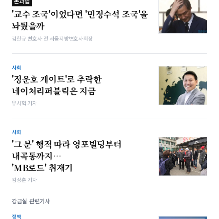
돈과법
'교수 조국'이었다면 '민정수석 조국'을
놔뒀을까
김한규 변호사·전 서울지방변호사회장
사회
'정운호 게이트'로 추락한
네이처리퍼블릭은 지금
유시혁 기자
사회
'그 분' 행적 따라 영포빌딩부터
내곡동까지…
'MB로드' 취재기
김상훈 기자
강금실 관련기사
정책