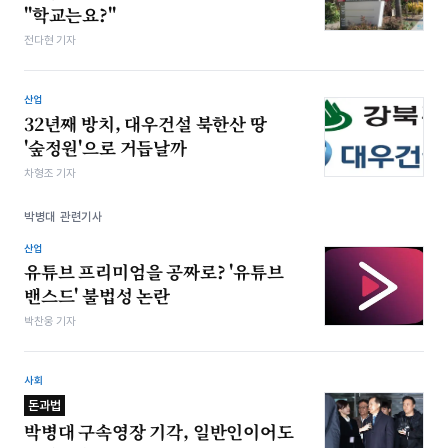
"학교는요?"
전다현 기자
산업
32년째 방치, 대우건설 북한산 땅
'숲정원'으로 거듭날까
차형조 기자
박병대 관련기사
산업
유튜브 프리미엄을 공짜로? '유튜브
밴스드' 불법성 논란
박찬웅 기자
사회
돈과법
박병대 구속영장 기각, 일반인이어도