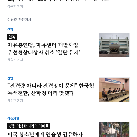
김윤지 기자
이상훈 관련기사
산업
단독
자유총연맹, 자유센터 개발사업
우선협상대상자 취소 '일단 유지'
차형조 기자
산업
"전력량 아니라 전력망이 문제" 한국형
녹색전환, 산학정 머리 맞댔다
김민호 기자
심층기획
K팝: 이상한 나라의 아이돌
미국 청소년에게 연습생 권유하자