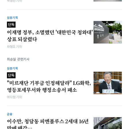
박형민 기자
심층기획
단독
이재명 정부, 소멸했던 '대한민국 청와대'
상표 되살렸다
차형조 기자
최순실 관련기사
심층기획
단독
"미르재단 기부금 인정해달라" LG화학,
영등포세무서와 행정소송서 패소
여다정 기자
금융
이수만, 청담동 피엔폴루스 2세대 16년
만에 매각…