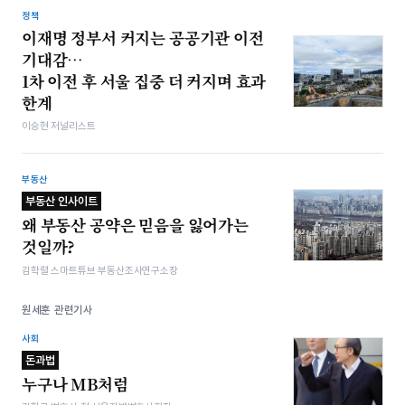
정책
이재명 정부서 커지는 공공기관 이전
기대감…
1차 이전 후 서울 집중 더 커지며 효과
한계
이승현 저널리스트
부동산
부동산 인사이트
왜 부동산 공약은 믿음을 잃어가는
것일까?
김학렬 스마트튜브 부동산조사연구소장
원세훈 관련기사
사회
돈과법
누구나 MB처럼