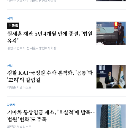
김한규 변호사·전 서울지방변호사회장
사회
돈과법
원세훈 재판 5년 4개월 만에 종결, '법원
유감'
김한규 변호사·전 서울지방변호사회장
산업
검찰 KAI·국정원 수사 본격화, '몸통'과
'꼬리'의 갈림길
최민준 저널리스트
자동차
기아차 통상임금 패소, '호실적'에 발목…
법원 '변화'도 주목
최민준 저널리스트