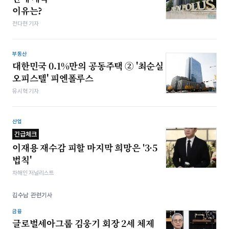
이유는?
전다현 기자
부동산
대한민국 0.1%만의 공동주택 ② '최순실
오피스텔' 피엔폴루스
유시혁 기자
산업
긴급체크
이재용 재수감 피할 마지막 희망은 '3·5
법칙'
차해인 저널리스트
김수남 관련기사
금융
글로벌세아그룹 김웅기 회장 2세 체제