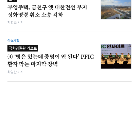
부영주택, 금천구 옛 대한전선 부지
정화명령 취소 소송 각하
차형조 기자
심층기획
극희귀질환 리포트
④ ‘병은 있는데 증명이 안 된다’ PFIC
환자 막는 마지막 장벽
최영찬 기자