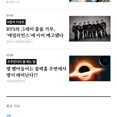
봉성창 기자
라이프
K컬처 리포트
BTS의 그래미 출품 거부,
‘에일리언스’에 이미 예고됐다
김헌식 대중문화평론가
라이프
우주먼지의 별 헤는 밤
별 빨아들이는 블랙홀 주변에서
별이 태어난다?!
지웅배 천문학자
최신 기사
산업