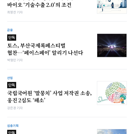
바이오 ‘기술수출 2.0’의 조건
최영찬 기자
금융
단독
토스, 부산국제록페스티벌
협찬…‘페이스페이’ 알리기 나선다
박형민 기자
산업
단독
국립국어원 ‘말뭉치’ 사업 저작권 소송,
웅진 2심도 ‘패소’
강은경 기자
심층기획
단독