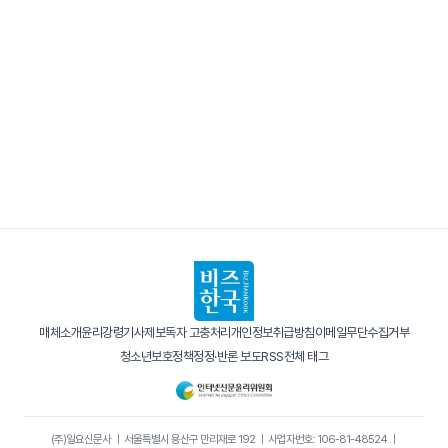
매체소개
윤리강령
기사제보
독자 고충처리
개인정보취급방침
이메일무단수집거부
청소년보호정책
정정·반론 보도
RSS
전체 태그
(주)일요신문사
｜
서울특별시 용산구 만리재로 192
｜
사업자번호: 106-81-48524
｜