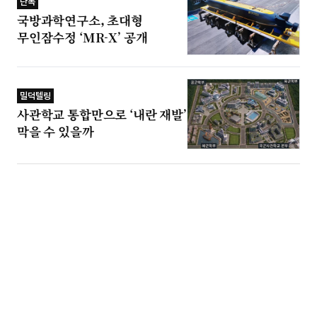
단독
국방과학연구소, 초대형
무인잠수정 ‘MR-X’ 공개
밀덕텔링
사관학교 통합만으로 ‘내란 재발’
막을 수 있을까