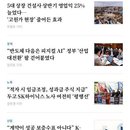
5대 상장 건설사 상반기 영업익 25%
늘었다…
‘고원가 현장’ 줄어든 효과
차형조 기자
정책
“반도체 다음은 피지컬 AI” 정부 ‘산업
대전환’ 팔 걷어붙였다
김민호 기자
노동
“적자 시 임금조정, 성과급 주식 지급”
두고 SK하이닉스 노사 여전히 ‘평행선’
강은경 기자
산업
“계약이 성공 보증수표 아니다” K-