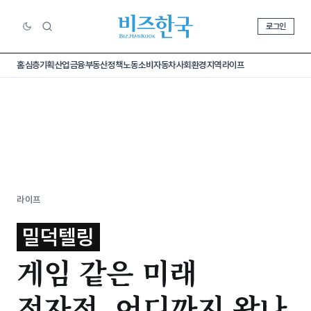
로그인
홈
심층기획
산업
금융
부동산
정책
노동
소비
자동차
사회
환경
지역
라이프
라이프
밀덕텔링
게임 같은 미래
전자전, 어디까지 왔나