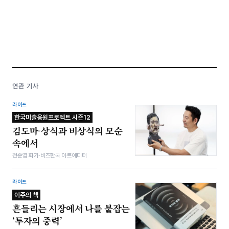
연관 기사
라이프
한국미술응원프로젝트 시즌12
김도마-상식과 비상식의 모순
속에서
전준엽 화가·비즈한국 아트에디터
라이프
이주의 책
흔들리는 시장에서 나를 붙잡는
‘투자의 중력’