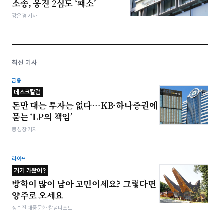
소송, 웅진 2심도 ‘패소’
강은경 기자
최신 기사
금융
데스크칼럼
돈만 대는 투자는 없다…KB·하나증권에
묻는 ‘LP의 책임’
봉성창 기자
라이프
거기 가봤어?
방학이 많이 남아 고민이세요? 그렇다면
양주로 오세요
정수진 대중문화 칼럼니스트