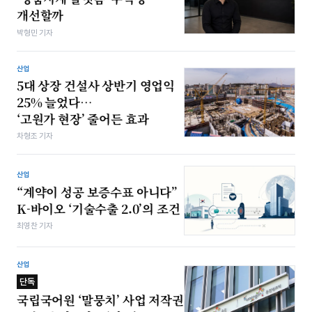
개선할까
박형민 기자
산업
5대 상장 건설사 상반기 영업익
25% 늘었다…
‘고원가 현장’ 줄어든 효과
차형조 기자
산업
“계약이 성공 보증수표 아니다”
K-바이오 ‘기술수출 2.0’의 조건
최영찬 기자
산업
단독
국립국어원 ‘말뭉치’ 사업 저작권