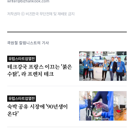
writer@bizhankook.com
저작권자 ⓒ 비즈한국 무단전재 및 재배포 금지
곽원철 칼럼니스트의 기사
유럽스타트업열전
테크강국 프랑스 이끄는 '붉은
수탉', 라 프렌치 테크
유럽스타트업열전
숙박 공유 시장에 '90년생이
온다'