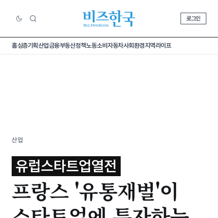
로그인
홈
심층기획
산업
금융
부동산
정책
노동
소비
자동차
사회
환경
지역
라이프
산업
유럽스타트업열전
프랑스 '유통재벌'이
스타트업에 투자하는