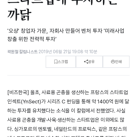
까닭
'오샹' 창업자 가문, 자회사 만들어 벤처 투자 '미래사업
창출 위한 전략적 투자'
곽원철 칼럼니스트
·
2019년 06월 21일 19:08
·
약 10분
스크랩
공유
인쇄
[비즈한국] 올초, 사료용 곤충을 생산하는 프랑스의 스타트업
인섹트(YnSect)가 시리즈 C 펀딩을 통해 약 1400억 원에 달
하는 투자를 유치했다는 소식을 이 칼럼에서 전했었다. 사실
사료용 곤충을 개발·사육·생산하는 스타트업은 이외에도 많
다. 싱가포르의 엔토벨, 네덜란드의 프로틱스, 같은 프랑스의