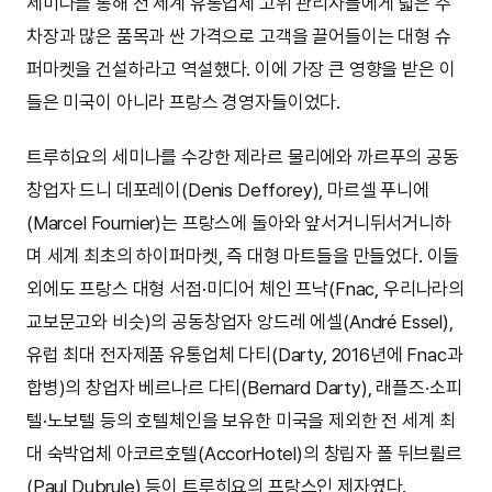
세미나를 통해 전 세계 유통업체 고위 관리자들에게 넓은 주
차장과 많은 품목과 싼 가격으로 고객을 끌어들이는 대형 슈
퍼마켓을 건설하라고 역설했다. 이에 가장 큰 영향을 받은 이
들은 미국이 아니라 프랑스 경영자들이었다.
트루히요의 세미나를 수강한 제라르 물리에와 까르푸의 공동
창업자 드니 데포레이(Denis Defforey), 마르셀 푸니에
(Marcel Fournier)는 프랑스에 돌아와 앞서거니뒤서거니하
며 세계 최초의 하이퍼마켓, 즉 대형 마트들을 만들었다. 이들
외에도 프랑스 대형 서점·미디어 체인 프낙(Fnac, 우리나라의
교보문고와 비슷)의 공동창업자 앙드레 에셀(André Essel),
유럽 최대 전자제품 유통업체 다티(Darty, 2016년에 Fnac과
합병)의 창업자 베르나르 다티(Bernard Darty), 래플즈·소피
텔·노보텔 등의 호텔체인을 보유한 미국을 제외한 전 세계 최
대 숙박업체 아코르호텔(AccorHotel)의 창립자 폴 뒤브륄르
(Paul Dubrule) 등이 트루히요의 프랑스인 제자였다.