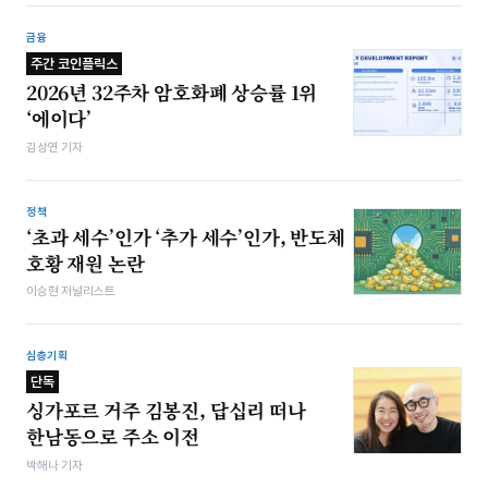
금융
주간 코인플릭스
2026년 32주차 암호화폐 상승률 1위
‘에이다’
김상연 기자
정책
‘초과 세수’인가 ‘추가 세수’인가, 반도체
호황 재원 논란
이승현 저널리스트
심층기획
단독
싱가포르 거주 김봉진, 답십리 떠나
한남동으로 주소 이전
박해나 기자