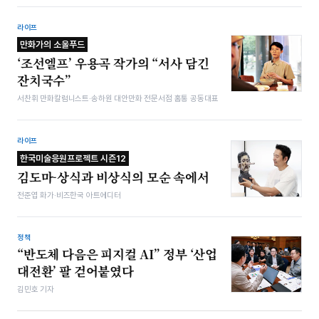
라이프
만화가의 소울푸드
‘조선엘프’ 우용곡 작가의 “서사 담긴
잔치국수”
서찬휘 만화칼럼니스트·송하원 대안만화 전문서점 홈통 공동대표
라이프
한국미술응원프로젝트 시즌12
김도마-상식과 비상식의 모순 속에서
전준엽 화가·비즈한국 아트에디터
정책
“반도체 다음은 피지컬 AI” 정부 ‘산업
대전환’ 팔 걷어붙였다
김민호 기자