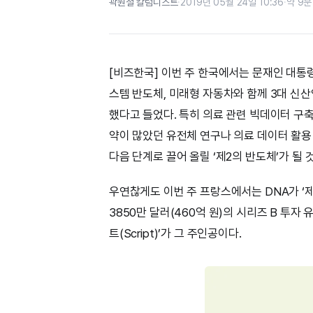
곽원철 칼럼니스트
·
2019년 05월 24일 10:36
·
약 9분
[비즈한국] 이번 주 한국에서는 문재인 대통
스템 반도체, 미래형 자동차와 함께 3대 신
했다고 들었다. 특히 의료 관련 빅데이터 구축
약이 많았던 유전체 연구나 의료 데이터 활용
다음 단계로 끌어 올릴 ‘제2의 반도체’가 될
우연찮게도 이번 주 프랑스에서는 DNA가 ‘
3850만 달러(460억 원)의 시리즈 B 투자 
트(Script)’가 그 주인공이다.