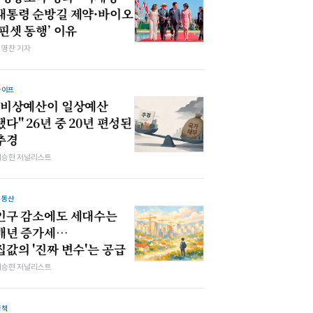
대통령 순방길 제약·바이오
‘핀셋 동행’ 이유
최영찬 기자
라이프
"비상예산이 일상예산
됐다" 26년 중 20년 편성된
추경
이승현 저널리스트
부동산
인구 감소에도 세대수는
매년 증가세…
집값의 '진짜 변수'는 공급
이승현 저널리스트
정책