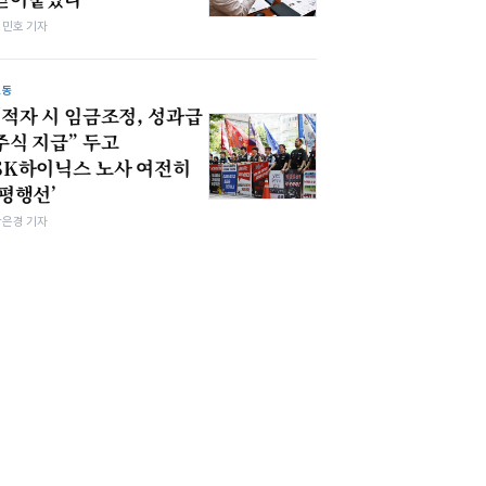
김민호 기자
노동
“적자 시 임금조정, 성과급
주식 지급” 두고
SK하이닉스 노사 여전히
‘평행선’
강은경 기자