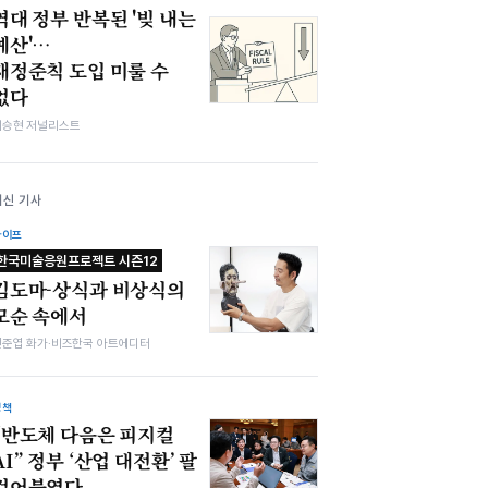
역대 정부 반복된 '빚 내는
예산'…
재정준칙 도입 미룰 수
없다
이승현 저널리스트
최신 기사
라이프
한국미술응원프로젝트 시즌12
김도마-상식과 비상식의
모순 속에서
전준엽 화가·비즈한국 아트에디터
정책
“반도체 다음은 피지컬
AI” 정부 ‘산업 대전환’ 팔
걷어붙였다