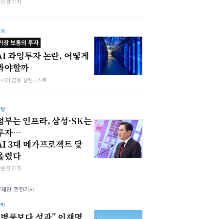
강은경 기자
금융
가장 보통의 투자
AI 과잉투자 논란, 어떻게
봐야할까
김세아 금융 칼럼니스트
산업
정부는 인프라, 삼성·SK는
투자…
AI 3대 메가프로젝트 닻
올렸다
강은경 기자
문재인 관련기사
산업
“병풍보다 성과” 이재명