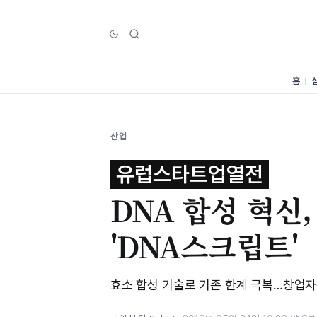
홈
산업
유럽스타트업열전
DNA 합성 혁신
'DNA스크립트'
효소 합성 기술로 기존 한계 극복…창업자