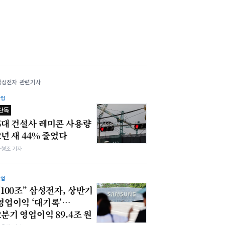
삼성전자 관련기사
산업
단독
5대 건설사 레미콘 사용량
2년 새 44% 줄었다
차형조 기자
산업
“100조” 삼성전자, 상반기
영업이익 ‘대기록’…
2분기 영업이익 89.4조 원