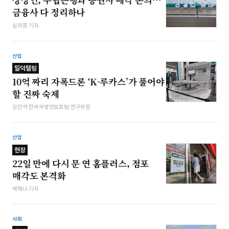
금융사 다 정리하나
심지영 기자
산업
밀덕텔링
10억 짜리 자폭드론 ‘K-루카스’가 풀어야
할 진짜 숙제
김민석 한국국방안보포럼 연구위원
산업
현장
22일 만에 다시 문 연 홈플러스, 점포
매각도 본격화
박해나 기자
사회