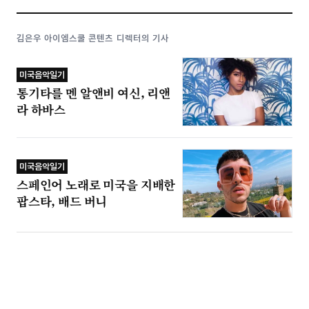
김은우 아이엠스쿨 콘텐츠 디렉터의 기사
미국음악일기
통기타를 멘 알앤비 여신, 리앤
라 하바스
미국음악일기
스페인어 노래로 미국을 지배한
팝스타, 배드 버니