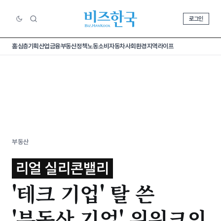
로그인
홈
심층기획
산업
금융
부동산
정책
노동
소비
자동차
사회
환경
지역
라이프
부동산
리얼 실리콘밸리
'테크 기업' 탈 쓴
'부동산 기업' 위워크의