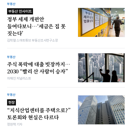
부동산
부동산 인사이트
정부 세제 개편안
들여다보니…‘세금은 집 못
짓는다’
김학렬 스마트튜브 부동산조사연구소장
부동산
주식 폭락에 대출 빗장까지…
2030 “빨리 산 사람이 승자”
차해인 저널리스트
부동산
현장
“지식산업센터를 주택으로?”
토론회와 현실은 다르다
정원혁 기자