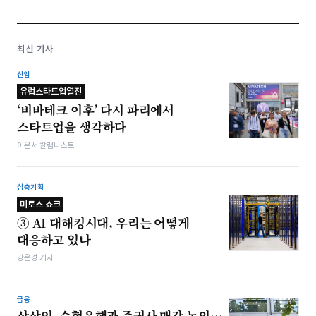
최신 기사
산업
유럽스타트업열전
‘비바테크 이후’ 다시 파리에서
스타트업을 생각하다
이은서 칼럼니스트
심층기획
미토스 쇼크
③ AI 대해킹시대, 우리는 어떻게
대응하고 있나
강은경 기자
금융
상상인, 수협은행과 증권사 매각 논의…