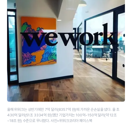
올해 위워크는 상반기에만 7억 달러(8357억 원)에 가까운 순손실을 냈다. 올 초
430억 달러(51조 3334억 원)였던 기업가치는 100억~150억 달러(약 12조
~18조 원) 수준으로 무너졌다. 사진=위워크코리아 페이스북