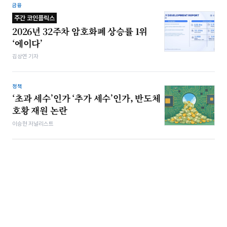
금융
주간 코인플릭스
2026년 32주차 암호화폐 상승률 1위
‘에이다’
김상연 기자
정책
‘초과 세수’인가 ‘추가 세수’인가, 반도체
호황 재원 논란
이승현 저널리스트