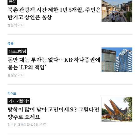
현장
북촌 관광객 시간 제한 1년 5개월, 주민은
반기고 상인은 울상
정원혁 기자
금융
데스크칼럼
돈만 대는 투자는 없다…KB·하나증권에
묻는 ‘LP의 책임’
봉성창 기자
라이프
거기 가봤어?
방학이 많이 남아 고민이세요? 그렇다면
양주로 오세요
정수진 대중문화 칼럼니스트