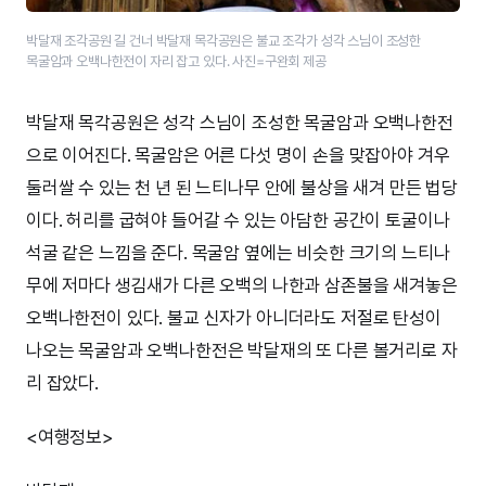
박달재 조각공원 길 건너 박달재 목각공원은 불교 조각가 성각 스님이 조성한
목굴암과 오백나한전이 자리 잡고 있다. 사진=구완회 제공
박달재 목각공원은 성각 스님이 조성한 목굴암과 오백나한전
으로 이어진다. 목굴암은 어른 다섯 명이 손을 맞잡아야 겨우
둘러쌀 수 있는 천 년 된 느티나무 안에 불상을 새겨 만든 법당
이다. 허리를 굽혀야 들어갈 수 있는 아담한 공간이 토굴이나
석굴 같은 느낌을 준다. 목굴암 옆에는 비슷한 크기의 느티나
무에 저마다 생김새가 다른 오백의 나한과 삼존불을 새겨놓은
오백나한전이 있다. 불교 신자가 아니더라도 저절로 탄성이
나오는 목굴암과 오백나한전은 박달재의 또 다른 볼거리로 자
리 잡았다.
<여행정보>