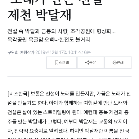
제천 박달재
전설 속 박달과 금봉의 사랑, 조각공원에 형상화…
목각공원 목굴암·오백나한전도 볼거리
구완회 여행작가
·
2019년 12월 17일 10:11
·
약 6분
스크랩
공유
인쇄
[비즈한국] 보통은 전설이 노래를 만들지만, 가끔은 노래가 전
설을 만들기도 한다. 아이와 함께하는 여행길에 만난 노래와
전설은 살아 있는 스토리텔링이 된다. 예컨대 충북 제천과 충
주를 잇는 박달재가 그렇다. 예부터 박달재는 교통의 요지이
자, 전략적 요충지로 알려졌다. 하지만 박달재란 이름을 전 국