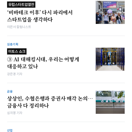
유럽스타트업열전
‘비바테크 이후’ 다시 파리에서
스타트업을 생각하다
이은서 칼럼니스트
심층기획
미토스 쇼크
③ AI 대해킹시대, 우리는 어떻게
대응하고 있나
강은경 기자
금융
상상인, 수협은행과 증권사 매각 논의…
금융사 다 정리하나
심지영 기자
산업