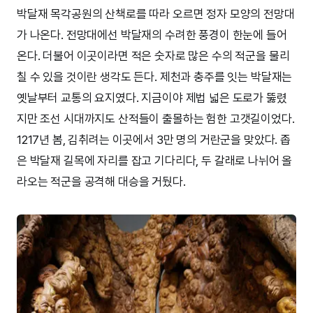
박달재 목각공원의 산책로를 따라 오르면 정자 모양의 전망대
가 나온다. 전망대에선 박달재의 수려한 풍경이 한눈에 들어
온다. 더불어 이곳이라면 적은 숫자로 많은 수의 적군을 물리
칠 수 있을 것이란 생각도 든다. 제천과 충주를 잇는 박달재는
옛날부터 교통의 요지였다. 지금이야 제법 넓은 도로가 뚫렸
지만 조선 시대까지도 산적들이 출몰하는 험한 고갯길이었다.
1217년 봄, 김취려는 이곳에서 3만 명의 거란군을 맞았다. 좁
은 박달재 길목에 자리를 잡고 기다리다, 두 갈래로 나뉘어 올
라오는 적군을 공격해 대승을 거뒀다.