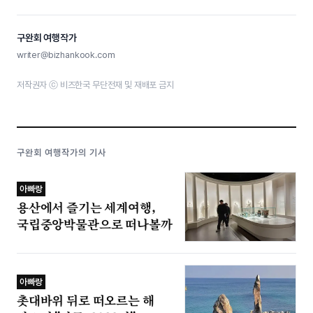
구완회 여행작가
writer@bizhankook.com
저작권자 ⓒ 비즈한국 무단전재 및 재배포 금지
구완회 여행작가의 기사
아빠랑
용산에서 즐기는 세계여행,
국립중앙박물관으로 떠나볼까
아빠랑
촛대바위 뒤로 떠오르는 해