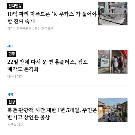
밀덕텔링
10억 짜리 자폭드론 ‘K-루카스’가 풀어야
할 진짜 숙제
김민석 한국국방안보포럼 연구위원
산업
현장
22일 만에 다시 문 연 홈플러스, 점포
매각도 본격화
박해나 기자
사회
현장
북촌 관광객 시간 제한 1년 5개월, 주민은
반기고 상인은 울상
정원혁 기자