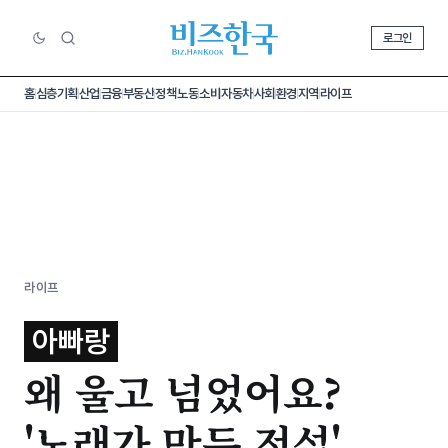
로그인
홈
심층기획
산업
금융
부동산
정책
노동
소비
자동차
사회
환경
지역
라이프
라이프
아빠랑
왜 울고 넘었어요?
'노래가 만든 전설'