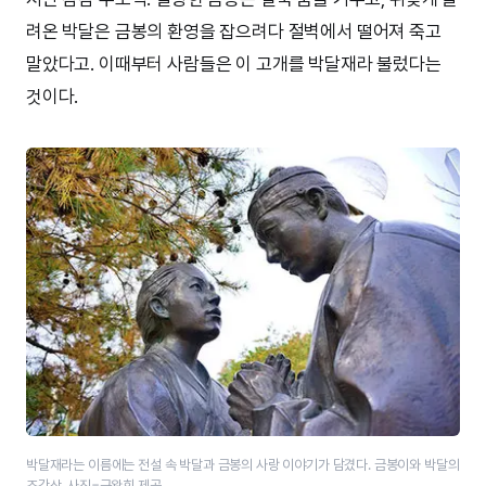
려온 박달은 금봉의 환영을 잡으려다 절벽에서 떨어져 죽고
말았다고. 이때부터 사람들은 이 고개를 박달재라 불렀다는
것이다.
박달재라는 이름에는 전설 속 박달과 금봉의 사랑 이야기가 담겼다. 금봉이와 박달의
조각상. 사진=구완회 제공