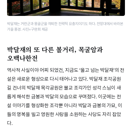
박달재는 거란군과 몽골군을 격퇴한 전략적 요충지이기도 하다. 전망대에서 바라본
가을 풍경. 사진=구완회 제공
박달재의 또 다른 볼거리, 목굴암과
오백나한전
역사적 사실이야 어찌 되었건, 지금도 ‘울고 넘는 박달재’의 전
설은 새로운 형상으로 다시 태어나고 있다. 박달재 조각공원
길 건너의 박달재 목각공원은 불교 조각가인 성각 스님이 새
롭게 해석한 금봉과 박달의 모습으로 꾸며졌다. 이곳에는 전
설 이야기를 형상화한 조각뿐 아니라 박달과 금봉의 가묘, 이
들의 명복을 빌고 영원한 사랑을 소원하는 사당도 자리 잡았
다.