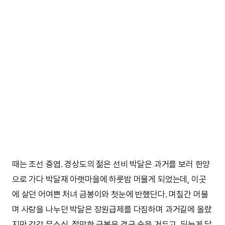
때는 조선 중엽. 경상도의 젊은 선비 박달은 과거를 보러 한양
으로 가다 박달재 아랫마을에 하룻밤 머물게 되었는데, 이곳
에 살던 어여쁜 처녀 금봉이와 첫눈에 반했단다. 며칠간 머물
며 사랑을 나누던 박달은 장원급제를 다짐하며 과거길에 올랐
지만 감감 무소식. 절망한 금봉은 결국 숨을 거두고, 뒤늦게 달