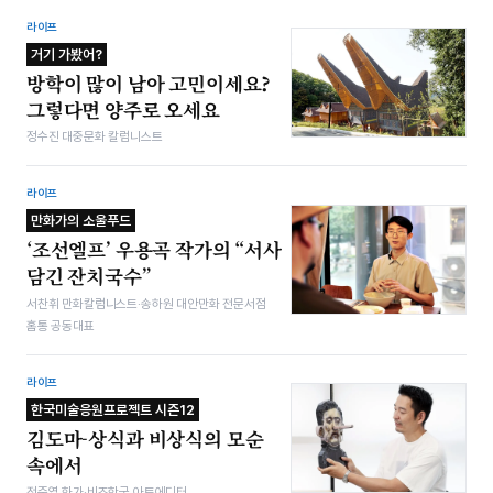
라이프
거기 가봤어?
방학이 많이 남아 고민이세요?
그렇다면 양주로 오세요
정수진 대중문화 칼럼니스트
라이프
만화가의 소울푸드
‘조선엘프’ 우용곡 작가의 “서사
담긴 잔치국수”
서찬휘 만화칼럼니스트·송하원 대안만화 전문서점
홈통 공동대표
라이프
한국미술응원프로젝트 시즌12
김도마-상식과 비상식의 모순
속에서
전준엽 화가·비즈한국 아트에디터