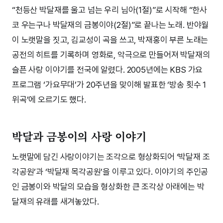
“천등산 박달재를 울고 넘는 우리 님아(1절)”로 시작해 “한사
코 우는구나 박달재의 금봉이야(2절)”로 끝나는 노래. 반야월
이 노랫말을 짓고, 김교성이 곡을 쓰고, 박재홍이 부른 노래는
공전의 히트를 기록하며 영화로, 악극으로 만들어져 박달재의
슬픈 사랑 이야기를 전국에 알렸다. 2005년에는 KBS 가요
프로그램 ‘가요무대’가 20주년을 맞이해 발표한 ‘방송 횟수 1
위곡’에 오르기도 했다.
박달과 금봉이의 사랑 이야기
노랫말에 담긴 사랑이야기는 조각으로 형상화되어 ‘박달재 조
각공원’과 ‘박달재 목각공원’을 이루고 있다. 이야기의 주인공
인 금봉이와 박달의 모습을 형상화한 큰 조각상 아래에는 박
달재의 유래를 새겨놓았다.