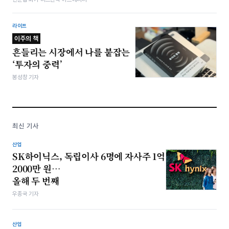
라이프
이주의 책
흔들리는 시장에서 나를 붙잡는
‘투자의 중력’
봉성창 기자
최신 기사
산업
SK하이닉스, 독립이사 6명에 자사주 1억
2000만 원…
올해 두 번째
우종국 기자
산업