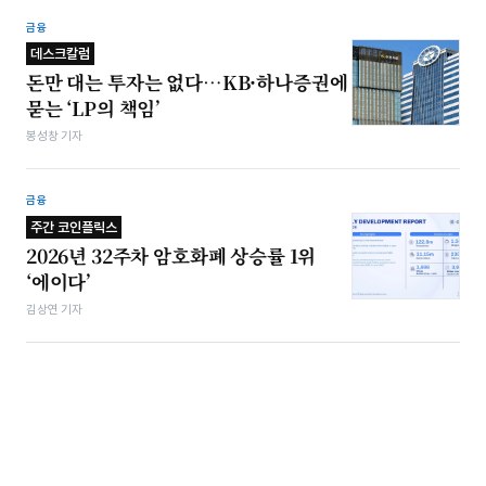
금융
데스크칼럼
돈만 대는 투자는 없다…KB·하나증권에
묻는 ‘LP의 책임’
봉성창 기자
금융
주간 코인플릭스
2026년 32주차 암호화폐 상승률 1위
‘에이다’
김상연 기자