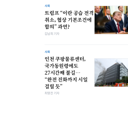
사회
트럼프 “이란 공습 전격
취소, 협상 기본조건에
합의” 과연?
김남희 기자
사회
인천 쿠팡물류센터,
국가동원령에도
27시간째 불길…
“완전 진화까지 시일
걸릴 듯”
최영찬 기자