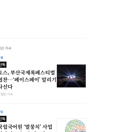
최신 기사
금융
단독
토스, 부산국제록페스티벌
협찬…‘페이스페이’ 알리기
나선다
박형민 기자
산업
단독
국립국어원 ‘말뭉치’ 사업