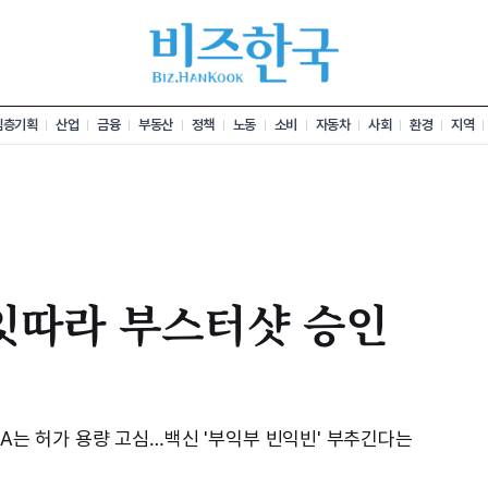
심층기획
산업
금융
부동산
정책
노동
소비
자동차
사회
환경
지역
잇따라 부스터샷 승인
DA는 허가 용량 고심…백신 '부익부 빈익빈' 부추긴다는