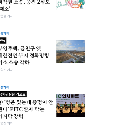
저작권 소송, 웅진 2심도
‘패소’
강은경 기자
심층기획
단독
부영주택, 금천구 옛
대한전선 부지 정화명령
취소 소송 각하
차형조 기자
심층기획
극희귀질환 리포트
④ ‘병은 있는데 증명이 안
된다’ PFIC 환자 막는
마지막 장벽
최영찬 기자