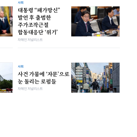
사회
대통령 “패가망신”
발언 후 출범한
주가조작근절
합동대응단 ‘위기’
차해인 저널리스트
사회
사건 가뭄에 ‘자문’으로
눈 돌리는 로펌들
차해인 저널리스트