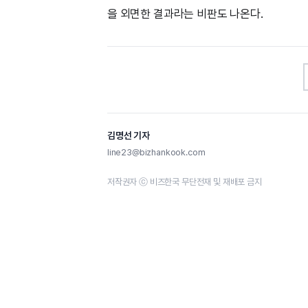
을 외면한 결과라는 비판도 나온다.
김명선 기자
line23@bizhankook.com
저작권자 ⓒ 비즈한국 무단전재 및 재배포 금지