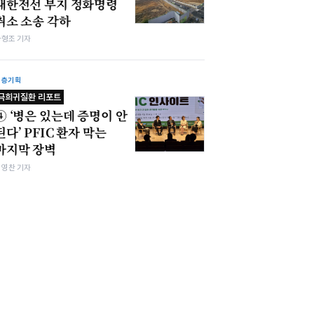
대한전선 부지 정화명령
취소 소송 각하
차형조 기자
심층기획
극희귀질환 리포트
④ ‘병은 있는데 증명이 안
된다’ PFIC 환자 막는
마지막 장벽
최영찬 기자