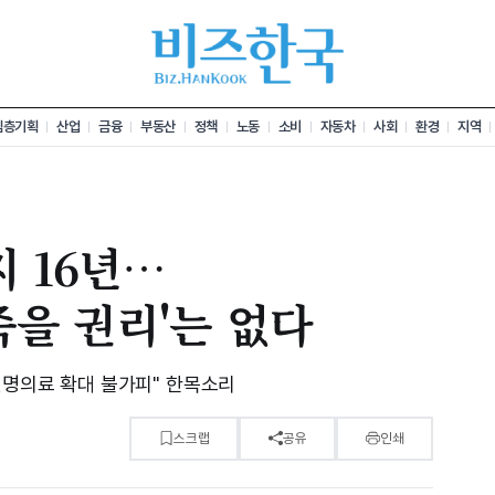
심층기획
산업
금융
부동산
정책
노동
소비
자동차
사회
환경
지역
지 16년…
죽을 권리'는 없다
연명의료 확대 불가피" 한목소리
스크랩
공유
인쇄