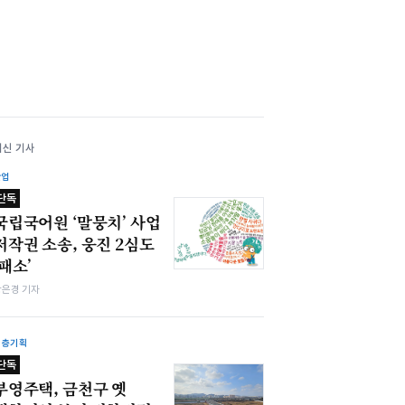
최신 기사
산업
단독
국립국어원 ‘말뭉치’ 사업
저작권 소송, 웅진 2심도
‘패소’
강은경 기자
심층기획
단독
부영주택, 금천구 옛