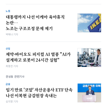
노동
대통령까지 나선 이케아 육아휴직
논란…
노조는 구조조정 문제 제기
박해나 기자
산업
제약·바이오도 피지컬 AI 열풍 "AI가
설계하고 로봇이 24시간 실험"
최영찬 기자
권성동 관련기사
금융
임기 만료 '코앞' 자산운용사 ETF 단속
나선 이복현 금감원장 속내는
심지영 기자