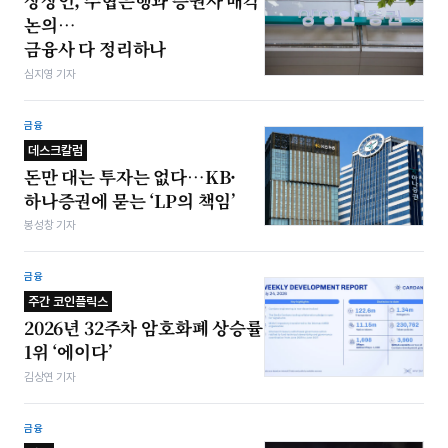
상상인, 수협은행과 증권사 매각
논의…
금융사 다 정리하나
심지영 기자
금융
데스크칼럼
돈만 대는 투자는 없다…KB·
하나증권에 묻는 ‘LP의 책임’
봉성창 기자
금융
주간 코인플릭스
2026년 32주차 암호화폐 상승률
1위 ‘에이다’
김상연 기자
금융