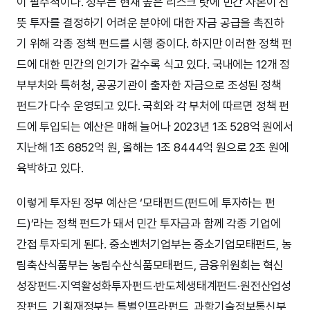
이 필수적이다. 정부는 현재 높은 리스크 탓에 민간 자본이 선
뜻 투자를 결정하기 어려운 분야에 대한 자금 공급을 촉진하
기 위해 각종 정책 펀드를 시행 중이다. 하지만 이러한 정책 펀
드에 대한 민간의 인기가 갈수록 식고 있다. 국내에는 12개 정
부부처와 특허청, 공공기관이 출자한 자금으로 조성된 정책
펀드가 다수 운영되고 있다. 국회와 각 부처에 따르면 정책 펀
드에 투입되는 예산은 매해 늘어나 2023년 1조 528억 원에서
지난해 1조 6852억 원, 올해는 1조 8444억 원으로 2조 원에
육박하고 있다.
이렇게 투자된 정부 예산은 ‘모태펀드(펀드에 투자하는 펀
드)’라는 정책 펀드가 돼서 민간 투자금과 함께 각종 기업에
간접 투자되게 된다. 중소벤처기업부는 중소기업모태펀드, 농
림축산식품부는 농림수산식품모태펀드, 금융위원회는 혁신
성장펀드·지역활성화투자펀드·반도체생태계펀드·원전산업성
장펀드, 기획재정부는 특별인프라펀드, 과학기술정보통신부