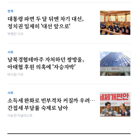
정책
대통령 파면 두 달 뒤엔 차기 대선,
정치권 일제히 '대선 앞으로'
박형민 기자
사회
남북경협테마주 자처하던 쌍방울,
아태협 후원 의혹에 '자승자박'
여다정 기자
사회
소득세 완화로 빈부격차 커질까 우려…
간접세 부담률 숙제로 남아
이승현 저널리스트