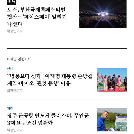
단독
토스, 부산국제록페스티벌
협찬…‘페이스페이’ 알리기
나선다
박형민 기자
이재명 관련기사
산업
“병풍보다 성과” 이재명 대통령 순방길
제약·바이오 ‘핀셋 동행’ 이유
최영찬 기자
지역
광주 군공항 반도체 클러스터, 무안군
3대 요구조건 넘을까
박형민 기자