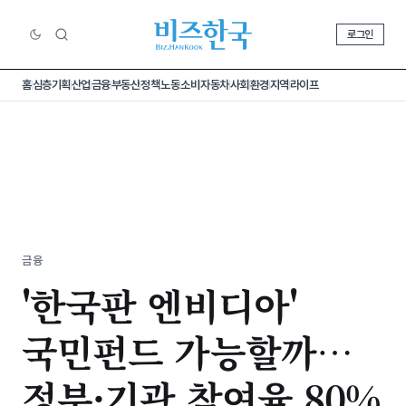
로그인
홈
심층기획
산업
금융
부동산
정책
노동
소비
자동차
사회
환경
지역
라이프
금융
'한국판 엔비디아'
국민펀드 가능할까…
정부·기관 참여율 80%