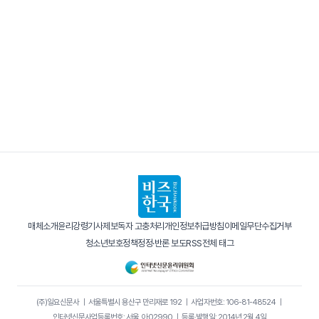
매체소개
윤리강령
기사제보
독자 고충처리
개인정보취급방침
이메일무단수집거부
청소년보호정책
정정·반론 보도
RSS
전체 태그
(주)일요신문사
｜
서울특별시 용산구 만리재로 192
｜
사업자번호: 106-81-48524
｜
인터넷신문사업등록번호: 서울, 아02990
｜
등록·발행일: 2014년 2월 4일