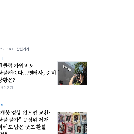
JYP ENT. 관련기사
소비
팬클럽 가입비도
환불해준다...엔터사, 준비
상황은?
윤채현 기자
정책
"개봉 영상 없으면 교환·
환불 불가" 공정위 제재
뒤에도 남은 굿즈 환불
장벽