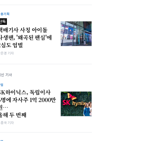
심층기획
단독
택배기사 사칭 아이돌
사생팬, '왜곡된 팬심'에
2심도 엄벌
강은경 기자
최신 기사
산업
SK하이닉스, 독립이사
6명에 자사주 1억 2000만
원…
올해 두 번째
우종국 기자