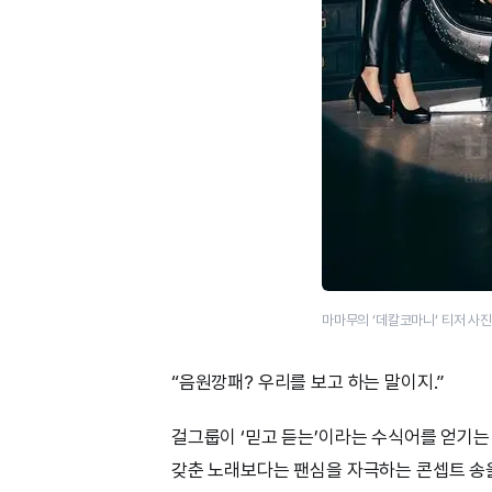
마마무의 ‘데칼코마니’ 티저 사
“음원깡패? 우리를 보고 하는 말이지.”
걸그룹이 ‘믿고 듣는’이라는 수식어를 얻기는
갖춘 노래보다는 팬심을 자극하는 콘셉트 송