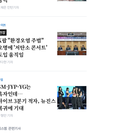
김재은 인턴기자
라이프
현장
K팝 "환경오염 주범"
오명에 '저탄소 콘서트'
도입 움직임
전다현 기자
산업
SM·JYP·YG는
흑자인데…
하이브 3분기 적자, 뉴진스
복귀에 기대
박형민 기자
에스엠 관련기사