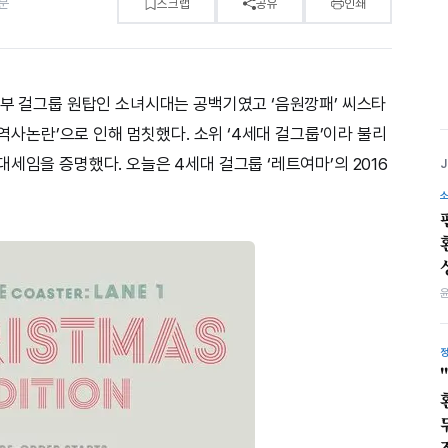
분
스크랩
공유
인쇄
상부 걸그룹 원탑인 소녀시대는 공백기였고 ‘음원깡패’ 씨스타
‘역사논란’으로 인해 멈칫했다. 소위 ‘4세대 걸그룹’이라 불리
세임을 증명했다. 오늘은 4세대 걸그룹 ‘레트여마’의 2016