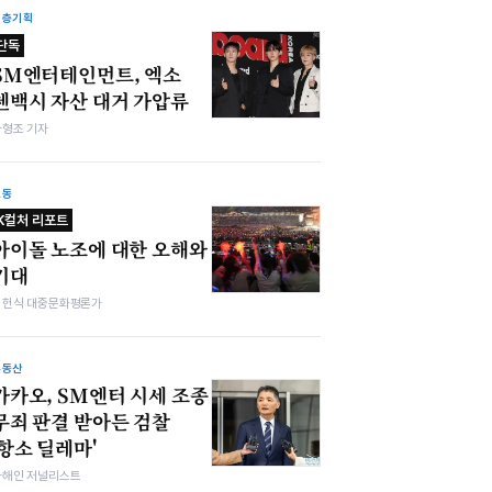
심층기획
단독
SM엔터테인먼트, 엑소
첸백시 자산 대거 가압류
차형조 기자
노동
K컬처 리포트
아이돌 노조에 대한 오해와
기대
김헌식 대중문화평론가
부동산
카카오, SM엔터 시세 조종
무죄 판결 받아든 검찰
'항소 딜레마'
차해인 저널리스트