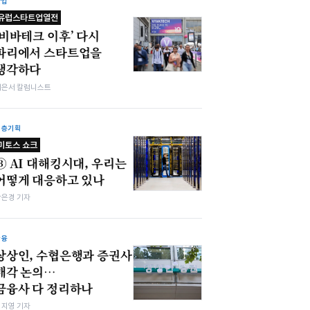
산업
유럽스타트업열전
‘비바테크 이후’ 다시
파리에서 스타트업을
생각하다
이은서 칼럼니스트
심층기획
미토스 쇼크
③ AI 대해킹시대, 우리는
어떻게 대응하고 있나
강은경 기자
금융
상상인, 수협은행과 증권사
매각 논의…
금융사 다 정리하나
심지영 기자