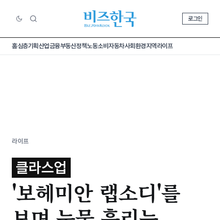
로그인
홈
심층기획
산업
금융
부동산
정책
노동
소비
자동차
사회
환경
지역
라이프
라이프
클라스업
'보헤미안 랩소디'를
보며 눈물 흘리는