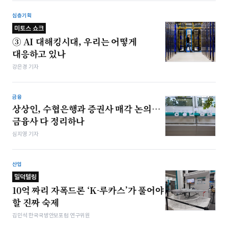
심층기획
미토스 쇼크
③ AI 대해킹시대, 우리는 어떻게
대응하고 있나
강은경 기자
금융
상상인, 수협은행과 증권사 매각 논의…
금융사 다 정리하나
심지영 기자
산업
밀덕텔링
10억 짜리 자폭드론 ‘K-루카스’가 풀어야
할 진짜 숙제
김민석 한국국방안보포럼 연구위원