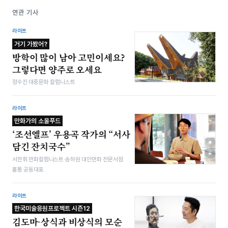
연관 기사
라이프
거기 가봤어?
방학이 많이 남아 고민이세요?
그렇다면 양주로 오세요
정수진 대중문화 칼럼니스트
라이프
만화가의 소울푸드
‘조선엘프’ 우용곡 작가의 “서사
담긴 잔치국수”
서찬휘 만화칼럼니스트·송하원 대안만화 전문서점
홈통 공동대표
라이프
한국미술응원프로젝트 시즌12
김도마-상식과 비상식의 모순