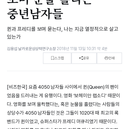
중년남자들
퀸과 프레디를 보며 묻는다, 나는 지금 열정적으로 살고
있는가
김용섭 날카로운상상력연구소장
·
2018년 11월 13일 10:31
·
약 4분
스크랩
공유
인쇄
[비즈한국] 요즘 4050 남자들 사이에서 퀸(Queen)의 팬이
었음을 드러내는 게 유행이다. 영화 ‘보헤미안 랩소디’ 때문이
다. 영화를 보며 울컥했다는, 혹은 눈물을 흘렸다는 사람들의
상당수가 4050 남자들인 것은 그들이 1020대 때 최고의 록
밴드가 퀸이었고, 슈퍼스타가 프레디 머큐리였기 때문이다.