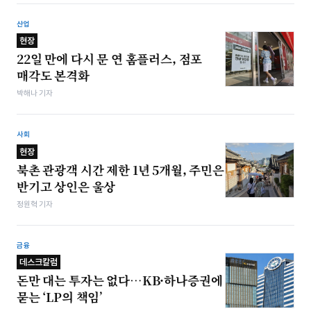
산업
현장
22일 만에 다시 문 연 홈플러스, 점포
매각도 본격화
박해나 기자
사회
현장
북촌 관광객 시간 제한 1년 5개월, 주민은
반기고 상인은 울상
정원혁 기자
금융
데스크칼럼
돈만 대는 투자는 없다…KB·하나증권에
묻는 ‘LP의 책임’