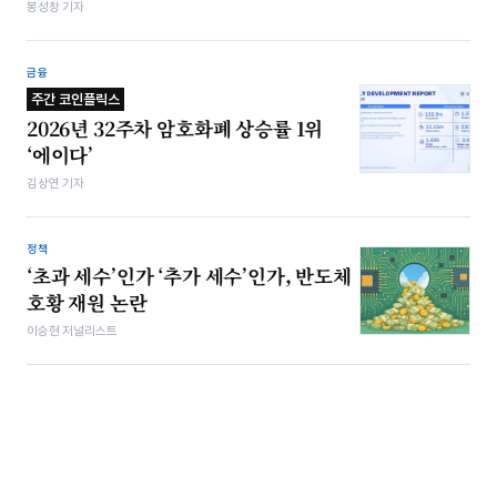
봉성창 기자
금융
주간 코인플릭스
2026년 32주차 암호화폐 상승률 1위
‘에이다’
김상연 기자
정책
‘초과 세수’인가 ‘추가 세수’인가, 반도체
호황 재원 논란
이승현 저널리스트