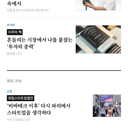
속에서
전준엽 화가·비즈한국 아트에디터
라이프
이주의 책
흔들리는 시장에서 나를 붙잡는
‘투자의 중력’
봉성창 기자
최신 기사
산업
유럽스타트업열전
‘비바테크 이후’ 다시 파리에서
스타트업을 생각하다
이은서 칼럼니스트