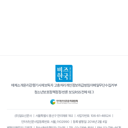
매체소개
윤리강령
기사제보
독자 고충처리
개인정보취급방침
이메일무단수집거부
청소년보호정책
정정·반론 보도
RSS
전체 태그
(주)일요신문사
｜
서울특별시 용산구 만리재로 192
｜
사업자번호: 106-81-48524
｜
인터넷신문사업등록번호: 서울, 아02990
｜
등록·발행일: 2014년 2월 4일
발행인/편집인: 김원양
｜
청소년보호책임자: 김남희
｜
TEL: 02-2198-1591
｜
FAX: 02-738-4675