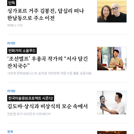
단독
싱가포르 거주 김봉진, 답십리 떠나
한남동으로 주소 이전
박해나 기자
라이프
만화가의 소울푸드
‘조선엘프’ 우용곡 작가의 “서사 담긴
잔치국수”
서찬휘 만화칼럼니스트·송하원 대안만화 전문서점 홈통 공동대표
라이프
한국미술응원프로젝트 시즌12
김도마-상식과 비상식의 모순 속에서
전준엽 화가·비즈한국 아트에디터
정책