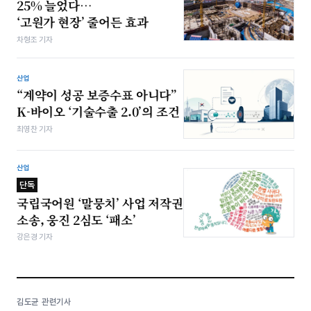
25% 늘었다…
‘고원가 현장’ 줄어든 효과
차형조 기자
산업
“계약이 성공 보증수표 아니다”
K-바이오 ‘기술수출 2.0’의 조건
최영찬 기자
산업
단독
국립국어원 ‘말뭉치’ 사업 저작권
소송, 웅진 2심도 ‘패소’
강은경 기자
김도균 관련기사