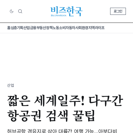
로그인
홈
심층기획
산업
금융
부동산
정책
노동
소비
자동차
사회
환경
지역
라이프
산업
짧은 세계일주! 다구간
항공권 검색 꿀팁
허브공항 경유지로 삼아 대륙간 여행 가능…아부다비