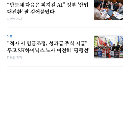
“반도체 다음은 피지컬 AI” 정부 ‘산업
대전환’ 팔 걷어붙였다
김민호 기자
노동
“적자 시 임금조정, 성과급 주식 지급”
두고 SK하이닉스 노사 여전히 ‘평행선’
강은경 기자