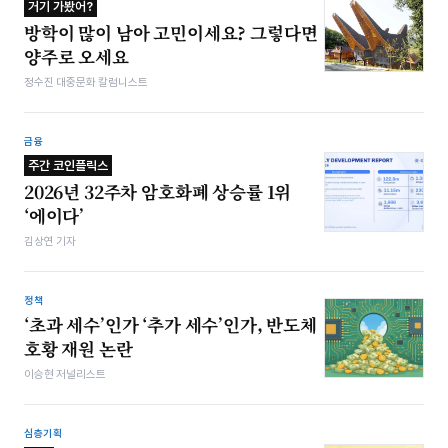
거기 가봤어?
방학이 많이 남아 고민이세요? 그렇다면
양주로 오세요
정수진 대중문화 칼럼니스트
금융
주간 코인플릭스
2026년 32주차 암호화폐 상승률 1위
‘에이다’
김상연 기자
정책
‘초과 세수’인가 ‘추가 세수’인가, 반도체
호황 재원 논란
이승현 저널리스트
심층기획