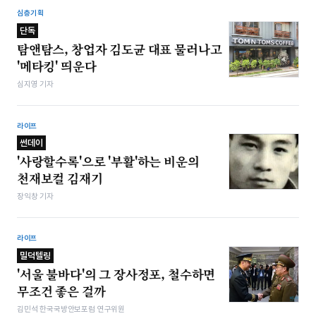
심층기획
단독
탐앤탐스, 창업자 김도균 대표 물러나고
'메타킹' 띄운다
심지영 기자
라이프
썬데이
'사랑할수록'으로 '부활'하는 비운의
천재보컬 김재기
장익창 기자
라이프
밀덕텔링
'서울 불바다'의 그 장사정포, 철수하면
무조건 좋은 걸까
김민석 한국국방안보포럼 연구위원