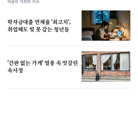
이송이 기자의 기사
학자금대출 연체율 '최고치',
취업해도 빚 못 갚는 청년들
'간판 없는 가게' 열풍 속 엇갈린
속사정