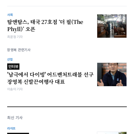
사회
탐앤탐스, 태국 27호점 ‘더 필(The
Phyll)’ 오픈
최윤정 기자
장영복 관련기사
산업
인터뷰
'남극에서 다이빙' 어드벤처트래블 선구
장영복 신발끈여행사 대표
이송이 기자
최신 기사
라이프