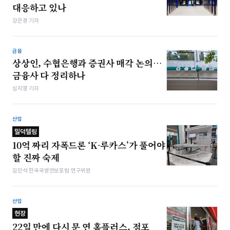
대응하고 있나
강은경 기자
금융
상상인, 수협은행과 증권사 매각 논의…
금융사 다 정리하나
심지영 기자
산업
밀덕텔링
10억 짜리 자폭드론 ‘K-루카스’가 풀어야
할 진짜 숙제
김민석 한국국방안보포럼 연구위원
산업
현장
22일 만에 다시 문 연 홈플러스, 점포