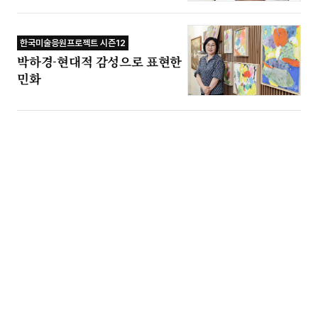
한국미술응원프로젝트 시즌12
박하경-현대적 감성으로 표현한
민화