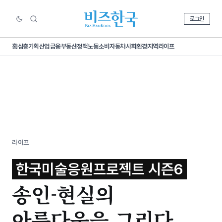
로그인
홈
심층기획
산업
금융
부동산
정책
노동
소비
자동차
사회
환경
지역
라이프
라이프
한국미술응원프로젝트 시즌6
송인​-현실의
아름다움을 그리다