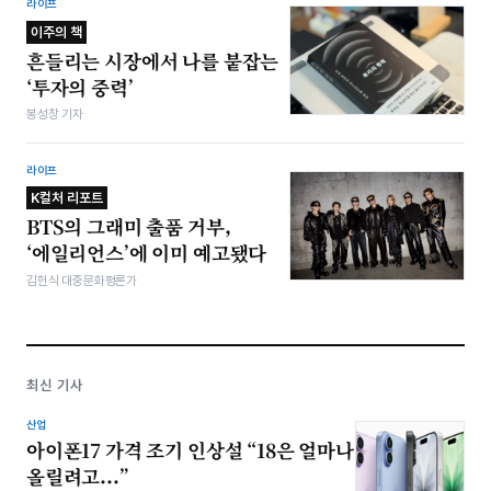
라이프
이주의 책
흔들리는 시장에서 나를 붙잡는
‘투자의 중력’
봉성창 기자
라이프
K컬처 리포트
BTS의 그래미 출품 거부,
‘에일리언스’에 이미 예고됐다
김헌식 대중문화평론가
최신 기사
산업
아이폰17 가격 조기 인상설 “18은 얼마나
올릴려고...”