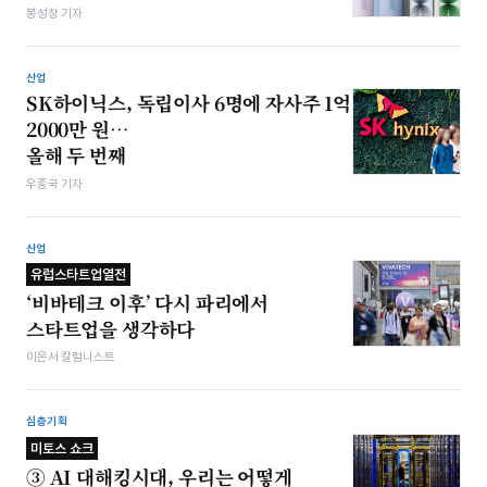
봉성창 기자
산업
SK하이닉스, 독립이사 6명에 자사주 1억
2000만 원…
올해 두 번째
우종국 기자
산업
유럽스타트업열전
‘비바테크 이후’ 다시 파리에서
스타트업을 생각하다
이은서 칼럼니스트
심층기획
미토스 쇼크
③ AI 대해킹시대, 우리는 어떻게