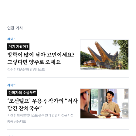
연관 기사
라이프
거기 가봤어?
방학이 많이 남아 고민이세요?
그렇다면 양주로 오세요
정수진 대중문화 칼럼니스트
라이프
만화가의 소울푸드
‘조선엘프’ 우용곡 작가의 “서사
담긴 잔치국수”
서찬휘 만화칼럼니스트·송하원 대안만화 전문서점
홈통 공동대표