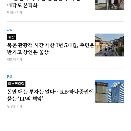
매각도 본격화
박해나 기자
사회
현장
북촌 관광객 시간 제한 1년 5개월, 주민은
반기고 상인은 울상
정원혁 기자
금융
데스크칼럼
돈만 대는 투자는 없다…KB·하나증권에
묻는 ‘LP의 책임’
봉성창 기자