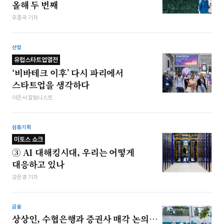
올해 두 번째
우종국 기자
산업
유럽스타트업열전
‘비바테크 이후’ 다시 파리에서
스타트업을 생각하다
이은서 칼럼니스트
심층기획
미토스 쇼크
③ AI 대해킹시대, 우리는 어떻게
대응하고 있나
강은경 기자
금융
상상인, 수협은행과 증권사 매각 논의…