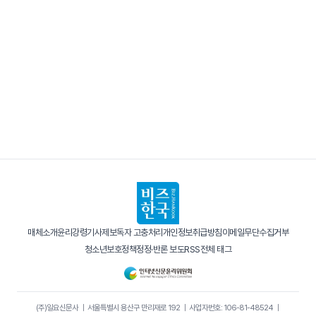
매체소개
윤리강령
기사제보
독자 고충처리
개인정보취급방침
이메일무단수집거부
청소년보호정책
정정·반론 보도
RSS
전체 태그
(주)일요신문사
｜
서울특별시 용산구 만리재로 192
｜
사업자번호: 106-81-48524
｜