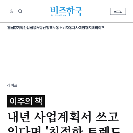
로그인
홈
심층기획
산업
금융
부동산
정책
노동
소비
자동차
사회
환경
지역
라이프
라이프
이주의 책
내년 사업계획서 쓰고
있다면 '친절한 트렌드