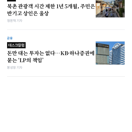
북촌 관광객 시간 제한 1년 5개월, 주민은
반기고 상인은 울상
정원혁 기자
금융
데스크칼럼
돈만 대는 투자는 없다…KB·하나증권에
묻는 ‘LP의 책임’
봉성창 기자