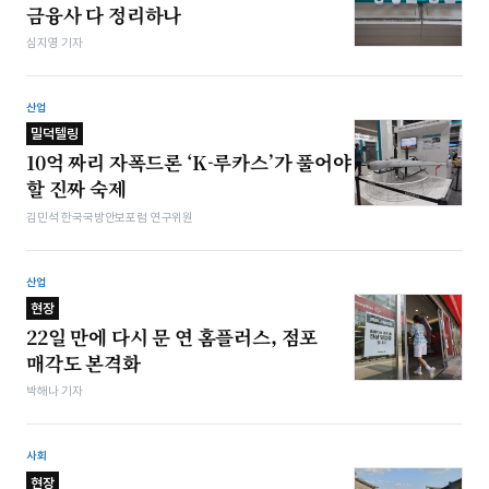
금융사 다 정리하나
심지영 기자
산업
밀덕텔링
10억 짜리 자폭드론 ‘K-루카스’가 풀어야
할 진짜 숙제
김민석 한국국방안보포럼 연구위원
산업
현장
22일 만에 다시 문 연 홈플러스, 점포
매각도 본격화
박해나 기자
사회
현장