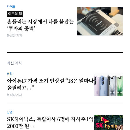
라이프
이주의 책
흔들리는 시장에서 나를 붙잡는
‘투자의 중력’
봉성창 기자
최신 기사
산업
아이폰17 가격 조기 인상설 “18은 얼마나
올릴려고...”
봉성창 기자
산업
SK하이닉스, 독립이사 6명에 자사주 1억
2000만 원…