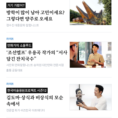
거기 가봤어?
방학이 많이 남아 고민이세요?
그렇다면 양주로 오세요
정수진 대중문화 칼럼니스트
라이프
만화가의 소울푸드
‘조선엘프’ 우용곡 작가의 “서사
담긴 잔치국수”
서찬휘 만화칼럼니스트·송하원 대안만화 전문서점
홈통 공동대표
라이프
한국미술응원프로젝트 시즌12
김도마-상식과 비상식의 모순
속에서
전준엽 화가·비즈한국 아트에디터