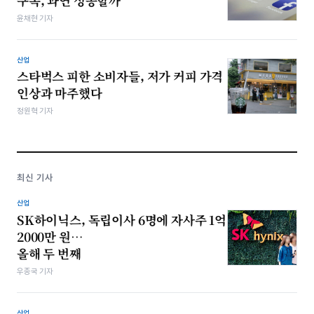
구독, 과연 성공할까
윤채현 기자
산업
스타벅스 피한 소비자들, 저가 커피 가격
인상과 마주했다
정원혁 기자
최신 기사
산업
SK하이닉스, 독립이사 6명에 자사주 1억
2000만 원…
올해 두 번째
우종국 기자
산업