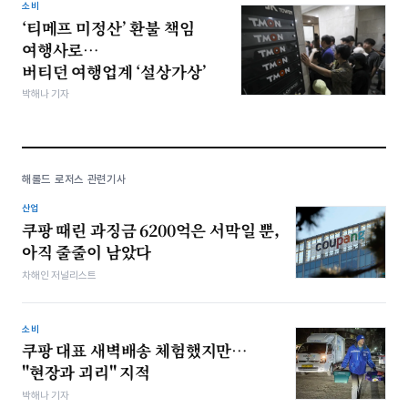
소비
‘티메프 미정산’ 환불 책임
여행사로…
버티던 여행업계 ‘설상가상’
박해나 기자
해롤드 로저스 관련기사
산업
쿠팡 때린 과징금 6200억은 서막일 뿐,
아직 줄줄이 남았다
차해인 저널리스트
소비
쿠팡 대표 새벽배송 체험했지만…
"현장과 괴리" 지적
박해나 기자