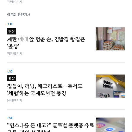
김명선 기자
이은희 관련기사
소비
현장
계란 매대 앞 멈춘 손, 김밥집 빵집은
'울상'
정원혁 기자
산업
현장
집들이, 러닝, 체크리스트…독서도
'체험'하는 국제도서전 풍경
윤채현 기자
산업
"인스타를 돈 내고?" 글로벌 플랫폼 유료