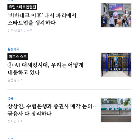
유럽스타트업열전
‘비바테크 이후’ 다시 파리에서
스타트업을 생각하다
이은서 칼럼니스트
심층기획
미토스 쇼크
③ AI 대해킹시대, 우리는 어떻게
대응하고 있나
강은경 기자
금융
상상인, 수협은행과 증권사 매각 논의…
금융사 다 정리하나
심지영 기자