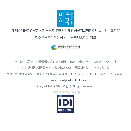
매체소개
윤리강령
기사제보
독자 고충처리
개인정보취급방침
이메일무단수집거부
청소년보호정책
정정·반론 보도
RSS
전체 태그
(주)일요신문사
｜
서울특별시 용산구 만리재로 192
｜
사업자번호: 106-81-48524
｜
인터넷신문사업등록번호: 서울, 아02990
｜
등록·발행일: 2014년 2월 4일
발행인/편집인: 김원양
｜
청소년보호책임자: 김남희
｜
TEL: 02-2198-1591
｜
FAX: 02-738-4675
｜
E-mail:
bizhk@bizhankook.com
Copyright © 2026 비즈한국. All rights reserved.
UPDATE 2026년 7월 16일