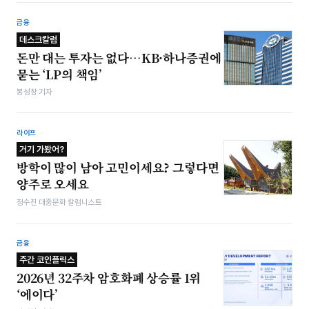
금융
데스크칼럼
돈만 대는 투자는 없다…KB·하나증권에
묻는 ‘LP의 책임’
봉성창 기자
라이프
거기 가봤어?
방학이 많이 남아 고민이세요? 그렇다면
양주로 오세요
정수진 대중문화 칼럼니스트
금융
주간 코인플릭스
2026년 32주차 암호화폐 상승률 1위
‘에이다’