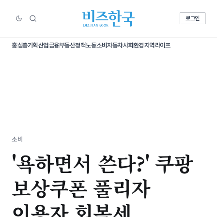
로그인
홈
심층기획
산업
금융
부동산
정책
노동
소비
자동차
사회
환경
지역
라이프
소비
'욕하면서 쓴다?' 쿠팡
보상쿠폰 풀리자
이용자 회복세