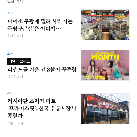
연관 기사
소비
다이소 쿠팡에 밀려 사라지는
문방구, ‘길’은 어디에…
윤채현 기자
소비
이달의 브랜드
리센느를 키운 건 8할이 꾸준함
봉성창 기자
소비
러시아판 초저가 마트
‘프라이스핏’, 한국 유통시장서
통할까
우종국 기자