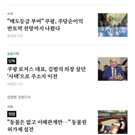
소비
"매도등급 부여" 쿠팡, 주당순이익
반토막 전망까지 나왔다
봉성창 기자
심층기획
단독
쿠팡 로저스 대표, 김범석 의장 살던
'사택'으로 주소지 이전
박형민 기자
양창영 관련기사
사회
현장
"동물은 없고 이해관계만…" 동물원
허가제 설전