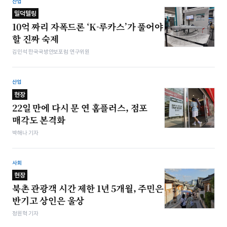
산업
밀덕텔링
10억 짜리 자폭드론 ‘K-루카스’가 풀어야
할 진짜 숙제
김민석 한국국방안보포럼 연구위원
산업
현장
22일 만에 다시 문 연 홈플러스, 점포
매각도 본격화
박해나 기자
사회
현장
북촌 관광객 시간 제한 1년 5개월, 주민은
반기고 상인은 울상
정원혁 기자