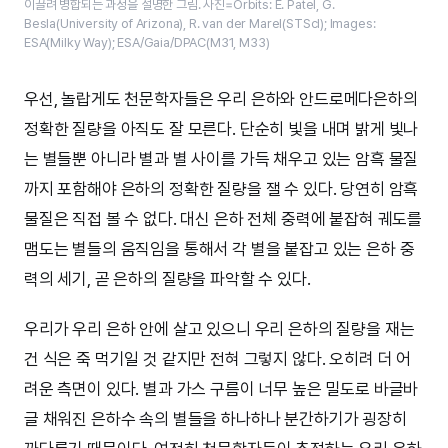
이끌려 병합되는 과정을 설명한 그림. 사진=Orbits: E. Patel, G.
Besla(University of Arizona), R. van der Marel(STScI); Images:
ESA(Milky Way); ESA/Gaia/DPAC(M31, M33)
우선, 놀랍게도 천문학자들은 우리 은하와 안드로메다은하의
정확한 질량을 아직도 잘 모른다. 단순히 빛을 내며 밝게 빛나
는 별들뿐 아니라 별과 별 사이를 가득 채우고 있는 암흑 물질
까지 포함해야 은하의 정확한 질량을 잴 수 있다. 당연히 암흑
물질은 직접 볼 수 없다. 대신 은하 전체 중력에 붙잡혀 궤도를
맴도는 별들의 움직임을 통해서 각 별을 붙잡고 있는 은하 중
력의 세기, 곧 은하의 질량을 파악할 수 있다.
우리가 우리 은하 안에 살고 있으니 우리 은하의 질량을 재는
건 식은 죽 먹기일 것 같지만 전혀 그렇지 않다. 오히려 더 어
려운 측면이 있다. 별과 가스 구름이 너무 높은 밀도로 바글바
글 채워진 은하수 속의 별들을 하나하나 분간하기가 굉장히