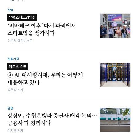
산업
유럽스타트업열전
‘비바테크 이후’ 다시 파리에서
스타트업을 생각하다
이은서 칼럼니스트
심층기획
미토스 쇼크
③ AI 대해킹시대, 우리는 어떻게
대응하고 있나
강은경 기자
금융
상상인, 수협은행과 증권사 매각 논의…
금융사 다 정리하나
심지영 기자