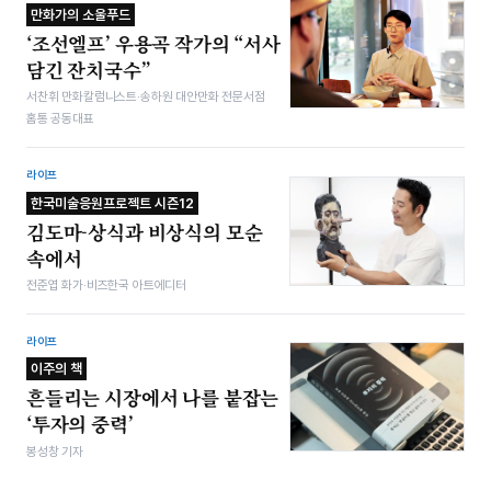
만화가의 소울푸드
‘조선엘프’ 우용곡 작가의 “서사
담긴 잔치국수”
서찬휘 만화칼럼니스트·송하원 대안만화 전문서점
홈통 공동대표
라이프
한국미술응원프로젝트 시즌12
김도마-상식과 비상식의 모순
속에서
전준엽 화가·비즈한국 아트에디터
라이프
이주의 책
흔들리는 시장에서 나를 붙잡는
‘투자의 중력’
봉성창 기자