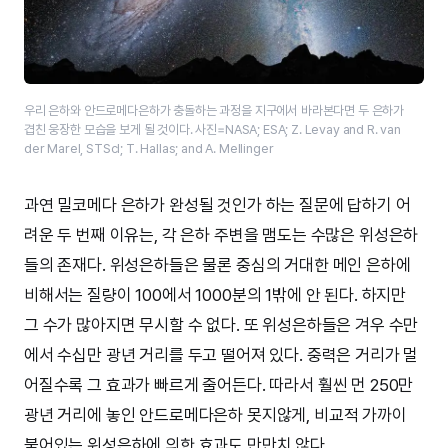
우리 은하와 안드로메다은하가 충돌하는 과정을 지구에서 바라본다면 두 은하가
겹친 웅장한 모습을 보게 될 것이다. 사진=NASA; ESA; Z. Levay and R. van
der Marel, STScI; T. Hallas; and A. Mellinger
과연 밀코메다 은하가 완성될 것인가 하는 질문에 답하기 어
려운 두 번째 이유는, 각 은하 주변을 맴도는 수많은 위성은하
들의 존재다. 위성은하들은 물론 중심의 거대한 메인 은하에
비해서는 질량이 100에서 1000분의 1밖에 안 된다. 하지만
그 수가 많아지면 무시할 수 없다. 또 위성은하들은 겨우 수만
에서 수십만 광년 거리를 두고 떨어져 있다. 중력은 거리가 멀
어질수록 그 효과가 빠르게 줄어든다. 따라서 훨씬 먼 250만
광년 거리에 놓인 안드로메다은하 못지않게, 비교적 가까이
붙어있는 위성은하에 의한 효과도 만만치 않다.