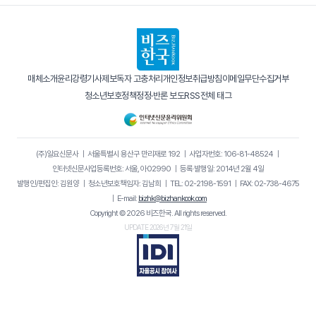
매체소개
윤리강령
기사제보
독자 고충처리
개인정보취급방침
이메일무단수집거부
청소년보호정책
정정·반론 보도
RSS
전체 태그
(주)일요신문사
｜
서울특별시 용산구 만리재로 192
｜
사업자번호: 106-81-48524
｜
인터넷신문사업등록번호: 서울, 아02990
｜
등록·발행일: 2014년 2월 4일
발행인/편집인: 김원양
｜
청소년보호책임자: 김남희
｜
TEL: 02-2198-1591
｜
FAX: 02-738-4675
｜
E-mail:
bizhk@bizhankook.com
Copyright © 2026 비즈한국. All rights reserved.
UPDATE 2026년 7월 21일