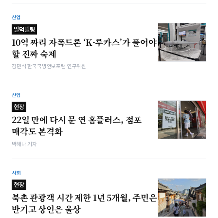
산업
밀덕텔링
10억 짜리 자폭드론 ‘K-루카스’가 풀어야
할 진짜 숙제
김민석 한국국방안보포럼 연구위원
산업
현장
22일 만에 다시 문 연 홈플러스, 점포
매각도 본격화
박해나 기자
사회
현장
북촌 관광객 시간 제한 1년 5개월, 주민은
반기고 상인은 울상