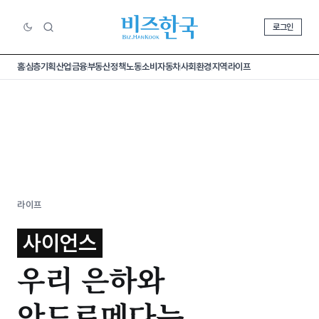
로그인
홈
심층기획
산업
금융
부동산
정책
노동
소비
자동차
사회
환경
지역
라이프
라이프
사이언스
우리 은하와
안드로메다는