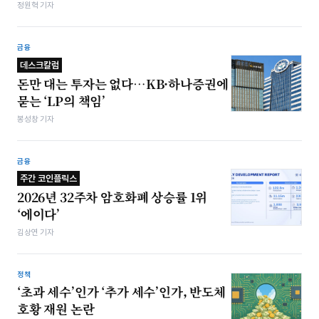
정원혁 기자
금융
데스크칼럼
돈만 대는 투자는 없다…KB·하나증권에
묻는 ‘LP의 책임’
봉성창 기자
금융
주간 코인플릭스
2026년 32주차 암호화폐 상승률 1위
‘에이다’
김상연 기자
정책
‘초과 세수’인가 ‘추가 세수’인가, 반도체
호황 재원 논란