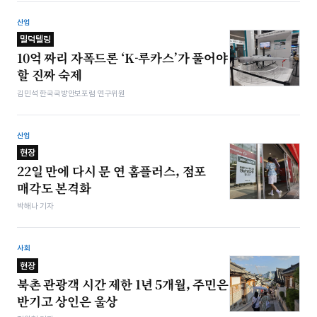
산업
밀덕텔링
10억 짜리 자폭드론 ‘K-루카스’가 풀어야
할 진짜 숙제
김민석 한국국방안보포럼 연구위원
산업
현장
22일 만에 다시 문 연 홈플러스, 점포
매각도 본격화
박해나 기자
사회
현장
북촌 관광객 시간 제한 1년 5개월, 주민은
반기고 상인은 울상