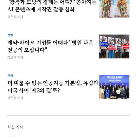
"창작과 모방의 경계는 어디?" 쏟아지는
AI 콘텐츠에 저작권 갈등 심화
강은경 기자
산업
제약·바이오 기업들 이때다 "병원 나온
전공의 모십니다"
김초영 기자
산업
더 미룰 수 없는 인공지능 기본법, 유럽과
미국 사이 '제3의 길'로?
강은경 기자
최신 기사