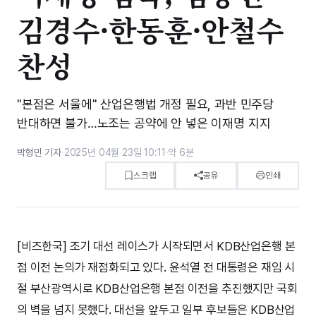
김경수·한동훈·안철수
찬성
"본점은 서울에" 산업은행법 개정 필요, 과반 민주당
반대하면 불가…노조는 공약에 안 넣은 이재명 지지
박형민 기자
·
2025년 04월 23일 10:11
·
약 6분
스크랩
공유
인쇄
[비즈한국] 조기 대선 레이스가 시작되면서 KDB산업은행 본
점 이전 논의가 재점화되고 있다. 윤석열 전 대통령은 재임 시
절 부산광역시로 KDB산업은행 본점 이전을 추진했지만 국회
의 벽을 넘지 못했다. 대선을 앞두고 일부 후보들은 KDB산업