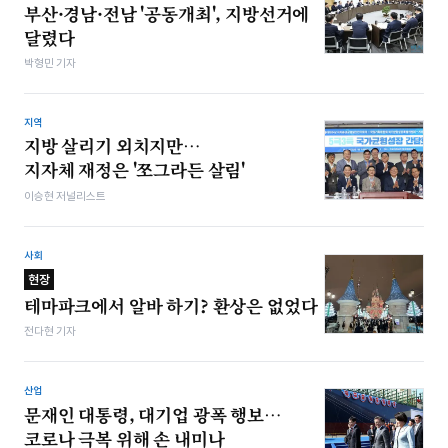
부산·경남·전남 '공동개최', 지방선거에
달렸다
박형민 기자
지역
지방 살리기 외치지만…
지자체 재정은 '쪼그라든 살림'
이승현 저널리스트
사회
현장
테마파크에서 알바 하기? 환상은 없었다
전다현 기자
산업
문재인 대통령, 대기업 광폭 행보…
코로나 극복 위해 손 내미나