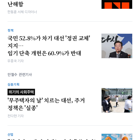
난해함
한동훈 서체 디자이너
정책
국민 52.8%가 차기 대선 '정권 교체'
지지…
임기 단축 개헌은 60.9%가 반대
우종국 기자
안철수 관련기사
심층기획
위기의 사회주택
'무주택자의 날' 치르는 대선, 주거
정책은 '실종'
전다현 기자
산업