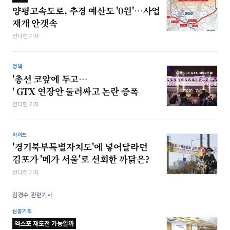
양평고속도로, 추경 예산도 '0원'…사업
재개 안갯속
전다현 기자
정책
'총선 코앞에 두고…
' GTX 연장안 둘러싸고 논란 증폭
전다현 기자
라이프
'경기북부특별자치도'에 넣어달라던
김포가 '메가 서울'로 선회한 까닭은?
전다현 기자
김경수 관련기사
심층기획
엑스포 재도전 가능할까