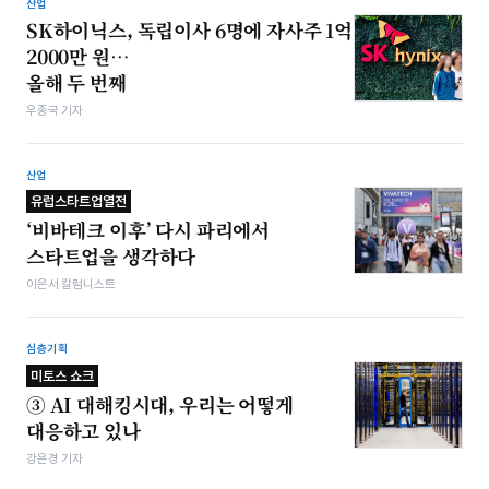
산업
SK하이닉스, 독립이사 6명에 자사주 1억
2000만 원…
올해 두 번째
우종국 기자
산업
유럽스타트업열전
‘비바테크 이후’ 다시 파리에서
스타트업을 생각하다
이은서 칼럼니스트
심층기획
미토스 쇼크
③ AI 대해킹시대, 우리는 어떻게
대응하고 있나
강은경 기자