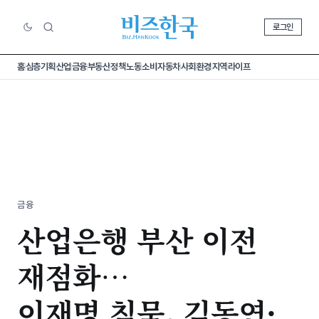
로그인
홈
심층기획
산업
금융
부동산
정책
노동
소비
자동차
사회
환경
지역
라이프
금융
산업은행 부산 이전
재점화…
이재명 침묵, 김동연·