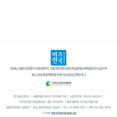
매체소개
윤리강령
기사제보
독자 고충처리
개인정보취급방침
이메일무단수집거부
청소년보호정책
정정·반론 보도
RSS
전체 태그
(주)일요신문사
｜
서울특별시 용산구 만리재로 192
｜
사업자번호: 106-81-48524
｜
인터넷신문사업등록번호: 서울, 아02990
｜
등록·발행일: 2014년 2월 4일
발행인/편집인: 김원양
｜
청소년보호책임자: 김남희
｜
TEL: 02-2198-1591
｜
FAX: 02-738-4675
｜
E-mail:
bizhk@bizhankook.com