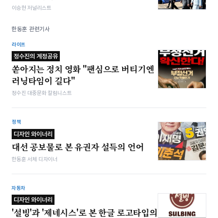
이승현 저널리스트
한동훈 관련기사
라이프
정수진의 계정공유
쏟아지는 정치 영화 "팬심으로 버티기엔
러닝타임이 길다"
정수진 대중문화 칼럼니스트
정책
디자인 와이너리
대선 공보물로 본 유권자 설득의 언어
한동훈 서체 디자이너
자동차
디자인 와이너리
'설빙'과 '제네시스'로 본 한글 로고타입의