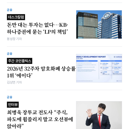
금융
데스크칼럼
돈만 대는 투자는 없다…KB·
하나증권에 묻는 ‘LP의 책임’
봉성창 기자
금융
주간 코인플릭스
2026년 32주차 암호화폐 상승률
1위 ‘에이다’
김상연 기자
금융
인터뷰
최병욱 장투교 전도사 “주식,
파도에 휩쓸리지 말고 오션뷰에
앉아라”