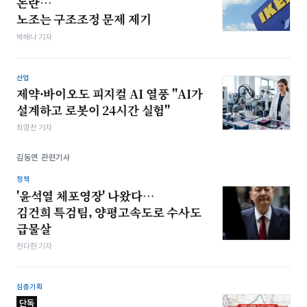
논란…
노조는 구조조정 문제 제기
박해나 기자
산업
제약·바이오도 피지컬 AI 열풍 "AI가
설계하고 로봇이 24시간 실험"
최영찬 기자
김동연 관련기사
정책
'윤석열 체포영장' 나왔다…
김건희 특검팀, 양평고속도로 수사도
급물살
전다현 기자
심층기획
단독