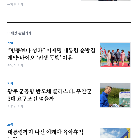
윤채현 기자
이재명 관련기사
산업
“병풍보다 성과” 이재명 대통령 순방길
제약·바이오 ‘핀셋 동행’ 이유
최영찬 기자
지역
광주 군공항 반도체 클러스터, 무안군
3대 요구조건 넘을까
박형민 기자
노동
대통령까지 나선 이케아 육아휴직