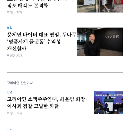
점포 매각도 본격화
박해나 기자
산업
문제연 바이버 대표 연임, 두나무
‘명품시계 플랫폼’ 수익성
개선할까
박형민 기자
고려아연 관련기사
산업
고려아연 소액주주연대, 최윤범 회장·
이사회 검찰 고발한 까닭
차형조 기자