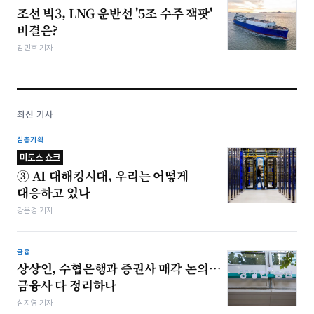
조선 빅3, LNG 운반선 '5조 수주 잭팟'
비결은?
김민호 기자
최신 기사
심층기획
미토스 쇼크
③ AI 대해킹시대, 우리는 어떻게
대응하고 있나
강은경 기자
금융
상상인, 수협은행과 증권사 매각 논의…
금융사 다 정리하나
심지영 기자