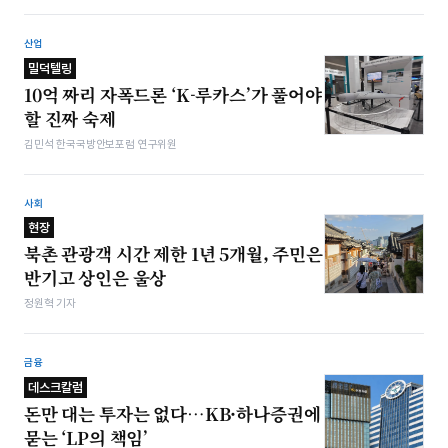
산업
밀덕텔링
10억 짜리 자폭드론 ‘K-루카스’가 풀어야
할 진짜 숙제
김민석 한국국방안보포럼 연구위원
사회
현장
북촌 관광객 시간 제한 1년 5개월, 주민은
반기고 상인은 울상
정원혁 기자
금융
데스크칼럼
돈만 대는 투자는 없다…KB·하나증권에
묻는 ‘LP의 책임’