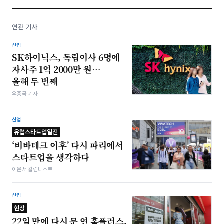
연관 기사
산업
SK하이닉스, 독립이사 6명에
자사주 1억 2000만 원…
올해 두 번째
우종국 기자
산업
유럽스타트업열전
‘비바테크 이후’ 다시 파리에서
스타트업을 생각하다
이은서 칼럼니스트
산업
현장
22일 만에 다시 문 연 홈플러스,