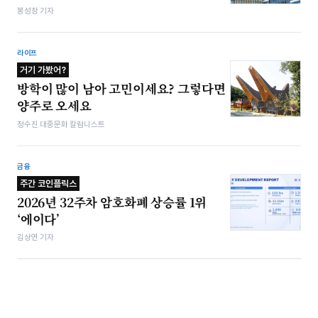
봉성창 기자
라이프
거기 가봤어?
방학이 많이 남아 고민이세요? 그렇다면
양주로 오세요
정수진 대중문화 칼럼니스트
금융
주간 코인플릭스
2026년 32주차 암호화폐 상승률 1위
‘에이다’
김상연 기자