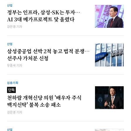
산업
정부는 인프라, 삼성·SK는 투자…
AI 3대 메가프로젝트 닻 올렸다
강은경 기자
산업
삼성중공업 선박 2척 놓고 법적 분쟁…
선주사 가처분 신청
우종국 기자
심층기획
단독
천하람 개혁신당 의원 '배우자 주식
백지신탁' 불복 소송 패소
강은경 기자
산업