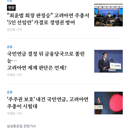
산업
현장
"최윤범 회장 판정승" 고려아연 주총서
'5인 선임안' 가결로 경영권 방어
김민호 기자
금융
국민연금 결정 뒤 금융당국으로 쏠린
눈…
고려아연 제재 판단은 언제?
차형조 기자
금융
'주주권 보호' 내건 국민연금, 고려아연
주총이 시험대
차형조 기자
삼성중공업 관련기사