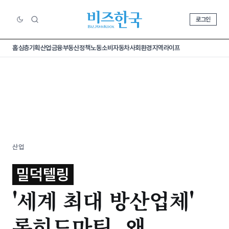
로그인
홈
심층기획
산업
금융
부동산
정책
노동
소비
자동차
사회
환경
지역
라이프
산업
밀덕텔링
'세계 최대 방산업체'
록히드마틴, 왜