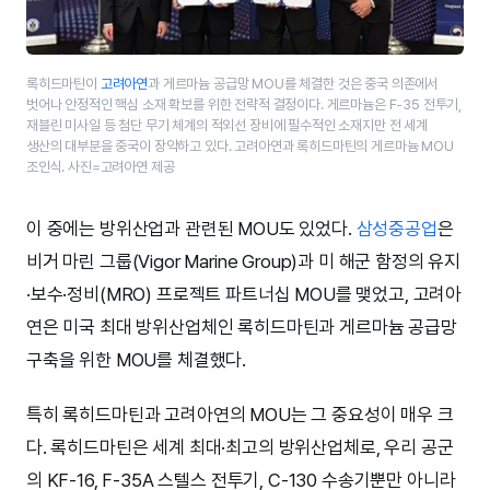
록히드마틴이
고려아연
과 게르마늄 공급망 MOU를 체결한 것은 중국 의존에서
벗어나 안정적인 핵심 소재 확보를 위한 전략적 결정이다. 게르마늄은 F-35 전투기,
재블린 미사일 등 첨단 무기 체계의 적외선 장비에 필수적인 소재지만 전 세계
생산의 대부분을 중국이 장악하고 있다. 고려아연과 록히드마틴의 게르마늄 MOU
조인식. 사진=고려아연 제공
이 중에는 방위산업과 관련된 MOU도 있었다.
삼성중공업
은
비거 마린 그룹(Vigor Marine Group)과 미 해군 함정의 유지
·보수·정비(MRO) 프로젝트 파트너십 MOU를 맺었고, 고려아
연은 미국 최대 방위산업체인 록히드마틴과 게르마늄 공급망
구축을 위한 MOU를 체결했다.
특히 록히드마틴과 고려아연의 MOU는 그 중요성이 매우 크
다. 록히드마틴은 세계 최대·최고의 방위산업체로, 우리 공군
의 KF-16, F-35A 스텔스 전투기, C-130 수송기뿐만 아니라