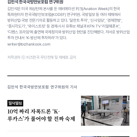
김민석 한국국방안보포럼 연구위원
김민석은 미국 워싱턴에 본사를 둔 에비에이션 위크(Aviation Week)의 한국
특파원이자 한국국방안보포럼(KODEF) 연구위원. 국방일보 등 여러 매체에서
방위산업·국방 전문기자로 활동하고 있다. ‘달란트 투자’, ‘신사임당’, ‘경제한방’,
‘증시각도기’, ‘와이스트릿’ 등 경제·시사 유튜브 채널과 KFN TV ‘리얼웨폰 K’,
‘디펜스 프라임’에 출연해 국제정치와 방위산업 현안을 진단해왔다. 저서로 방위산업
투자 안내서 ‘K-방산에 투자하라’가 있다.
writer@bizhankook.com
저작권자 ⓒ 비즈한국 무단전재 및 재배포 금지
김민석 한국국방안보포럼 연구위원의 기사
밀덕텔링
10억 짜리 자폭드론 ‘K-
루카스’가 풀어야 할 진짜 숙제