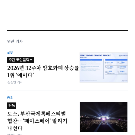
연관 기사
금융
주간 코인플릭스
2026년 32주차 암호화폐 상승률
1위 ‘에이다’
김상연 기자
금융
단독
토스, 부산국제록페스티벌
협찬…‘페이스페이’ 알리기
나선다