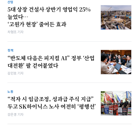
산업
5대 상장 건설사 상반기 영업익 25%
늘었다…
‘고원가 현장’ 줄어든 효과
차형조 기자
정책
“반도체 다음은 피지컬 AI” 정부 ‘산업
대전환’ 팔 걷어붙였다
김민호 기자
노동
“적자 시 임금조정, 성과급 주식 지급”
두고 SK하이닉스 노사 여전히 ‘평행선’
강은경 기자