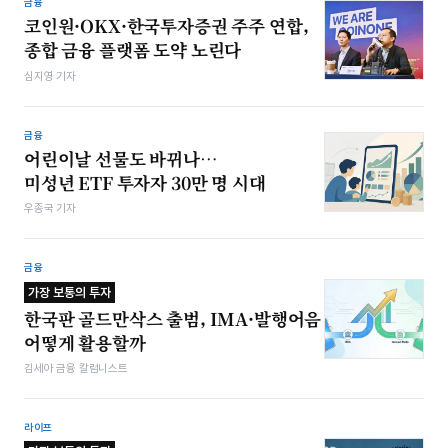
금융
코인원·OKX·한국투자증권 주주 연합,
종합 금융 플랫폼 도약 노린다
심지영 기자
금융
어린이날 선물도 바뀌나…
미성년 ETF 투자자 30만 명 시대
우종국 기자
금융
가장 보통의 투자
한국판 골드만삭스 출범, IMA·발행어음
어떻게 활용할까
김세아 금융 칼럼니스트
라이프