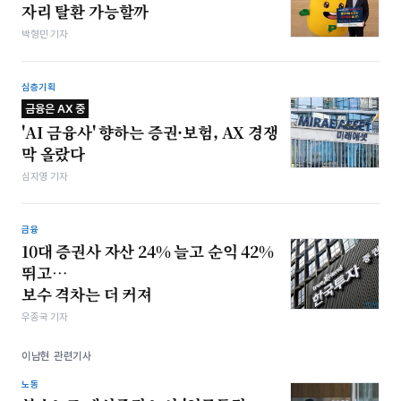
자리 탈환 가능할까
박형민 기자
심층기획
금융은 AX 중
'AI 금융사' 향하는 증권·보험, AX 경쟁
막 올랐다
심지영 기자
금융
10대 증권사 자산 24% 늘고 순익 42%
뛰고…
보수 격차는 더 커져
우종국 기자
이남현 관련기사
노동