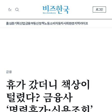
로그인
홈
심층기획
산업
금융
부동산
정책
노동
소비
자동차
사회
환경
지역
라이프
금융
휴가 갔더니 책상이
털렸다? 금융사
‘명령휴가·신용조회’