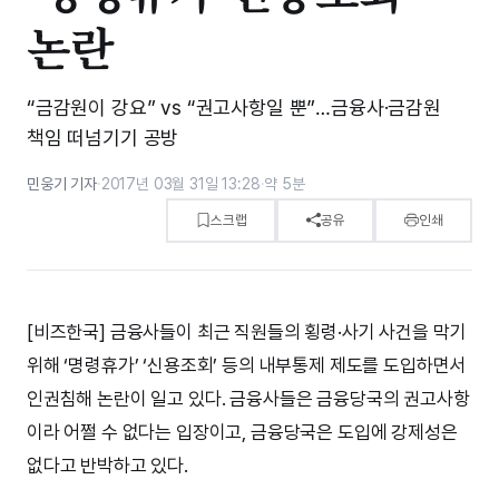
논란
“금감원이 강요” vs “권고사항일 뿐”…금융사·금감원
책임 떠넘기기 공방
민웅기 기자
·
2017년 03월 31일 13:28
·
약 5분
스크랩
공유
인쇄
[비즈한국] 금융사들이 최근 직원들의 횡령·사기 사건을 막기
위해 ‘명령휴가’ ‘신용조회’ 등의 내부통제 제도를 도입하면서
인권침해 논란이 일고 있다. 금융사들은 금융당국의 권고사항
이라 어쩔 수 없다는 입장이고, 금융당국은 도입에 강제성은
없다고 반박하고 있다.