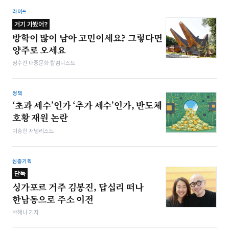
라이프
거기 가봤어?
방학이 많이 남아 고민이세요? 그렇다면
양주로 오세요
정수진 대중문화 칼럼니스트
정책
‘초과 세수’인가 ‘추가 세수’인가, 반도체
호황 재원 논란
이승현 저널리스트
심층기획
단독
싱가포르 거주 김봉진, 답십리 떠나
한남동으로 주소 이전
박해나 기자