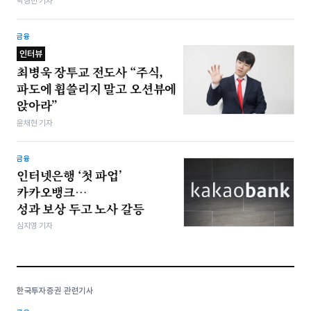
박형민 기자
금융
인터뷰
최병욱 장투교 전도사 “주식,
파도에 휩쓸리지 말고 오션뷰에
앉아라”
윤채현 기자
금융
인터넷은행 ‘첫 파업’
카카오뱅크…
성과 보상 두고 노사 갈등
심지영 기자
한국투자증권 관련기사