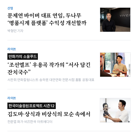
산업
문제연 바이버 대표 연임, 두나무
‘명품시계 플랫폼’ 수익성 개선할까
박형민 기자
라이프
만화가의 소울푸드
‘조선엘프’ 우용곡 작가의 “서사 담긴
잔치국수”
서찬휘 만화칼럼니스트·송하원 대안만화 전문서점 홈통 공동대표
라이프
한국미술응원프로젝트 시즌12
김도마-상식과 비상식의 모순 속에서
전준엽 화가·비즈한국 아트에디터