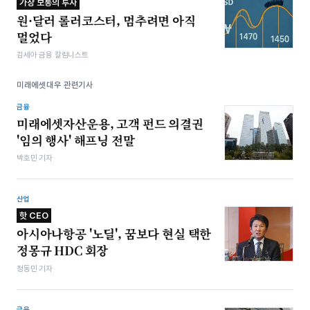
가장 보통의 투자
원·달러 롤러코스터, 멈추려면 아직
멀었다
김세아 금융 칼럼니스트
미래에셋대우 관련기사
금융
미래에셋자산운용, 고객 펀드 의결권
'임의 행사' 해프닝 전말
박호민 기자
산업
핫 CEO
아시아나항공 '노딜', 꿈보다 현실 택한
정몽규 HDC 회장
정동민 기자
금융