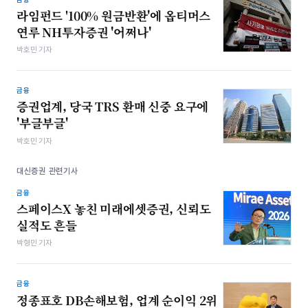
라임펀드 '100% 원금반환'에 옵티머스
연루 NH투자증권 '어쩌나'
박호민 기자
금융
증권업계, 당국 TRS 환매 신중 요구에
'부글부글'
박호민 기자
대신증권 관련기사
금융
스페이스X 놓친 미래에셋증권, 신뢰도
실적도 흔들
박형민 기자
금융
정종표호 DB손해보험, 업계 순이익 2위