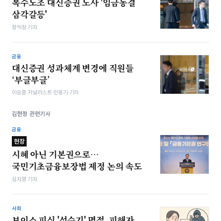
복수노조 대신증권 노사 '임금동결
삼각갈등'
장익창 기자
금융
대신증권 성과체계 변경에 직원들
‘부글부글’
이승훈 저널리스트·민웅기 기자
김현정 관련기사
금융
현장
시혜 아닌 기본권으로…
국민기초금융보장법 제정 논의 속도
심지영 기자
사회
보이스 피싱 '성수기' 명절, 피해자