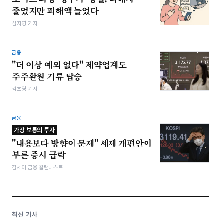
줄었지만 피해액 늘었다
심지영 기자
금융
"더 이상 예외 없다" 제약업계도
주주환원 기류 탑승
김초영 기자
금융
가장 보통의 투자
"내용보다 방향이 문제" 세제 개편안이
부른 증시 급락
김세아 금융 칼럼니스트
최신 기사