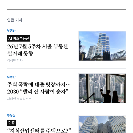
연관 기사
부동산
AI 비즈부동산
26년 7월 5주차 서울 부동산
실거래 동향
김상연 기자
부동산
주식 폭락에 대출 빗장까지…
2030 “빨리 산 사람이 승자”
차해인 저널리스트
부동산
현장
“지식산업센터를 주택으로?”