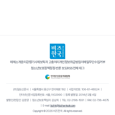
매체소개
윤리강령
기사제보
독자 고충처리
개인정보취급방침
이메일무단수집거부
청소년보호정책
정정·반론 보도
RSS
전체 태그
(주)일요신문사
｜
서울특별시 용산구 만리재로 192
｜
사업자번호: 106-81-48524
｜
인터넷신문사업등록번호: 서울, 아02990
｜
등록·발행일: 2014년 2월 4일
발행인/편집인: 김원양
｜
청소년보호책임자: 김남희
｜
TEL: 02-2198-1591
｜
FAX: 02-738-4675
｜
E-mail:
bizhk@bizhankook.com
Copyright © 2026 비즈한국. All rights reserved.