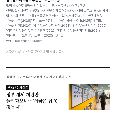
김학렬 스마트튜브 부동산조사연구소장
필명 빠숑으로 유명한 김학렬 스마트튜브 부동산조사연구소장은
한국갤럽조사연구소 부동산조사본부 팀장을 역임했다. 네이버 블로그 ‘빠숑의 세상
답사기’와 유튜브 ‘스튜TV’를 운영·진행하고 있다. 저서로 ‘3040 부린이 처음
부동산 투자(2026)’ ‘다시쓰는 대한민국 부동산 사용 설명서(2025)’ ‘경기도
부동산의 힘(2024)’ ‘서울 부동산 절대원칙(2023)’ ‘인천 부동산의 미래(2022)’
‘김학렬의 부동산 투자 절대원칙(2022)’ ‘대한민국 부동산 미래지도(2021)’
‘이제부터는 오를 곳만 오른다(2020)’ 등이 있다.
writer@bizhankook.com
저작권자 ⓒ 비즈한국 무단전재 및 재배포 금지
김학렬 스마트튜브 부동산조사연구소장의 기사
부동산 인사이트
정부 세제 개편안
들여다보니…‘세금은 집 못
짓는다’