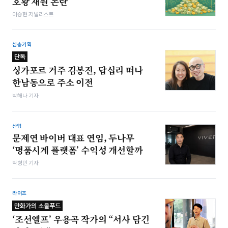
호황 재원 논란
이승현 저널리스트
심층기획
단독
싱가포르 거주 김봉진, 답십리 떠나
한남동으로 주소 이전
박해나 기자
산업
문제연 바이버 대표 연임, 두나무
‘명품시계 플랫폼’ 수익성 개선할까
박형민 기자
라이프
만화가의 소울푸드
‘조선엘프’ 우용곡 작가의 “서사 담긴