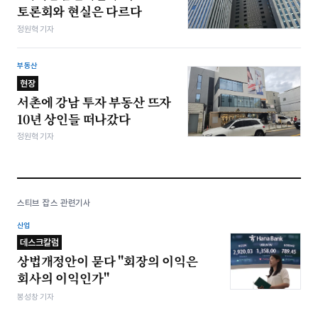
토론회와 현실은 다르다
정원혁 기자
부동산
현장
서촌에 강남 투자 부동산 뜨자
10년 상인들 떠나갔다
정원혁 기자
스티브 잡스 관련기사
산업
데스크칼럼
상법개정안이 묻다 "회장의 이익은
회사의 이익인가"
봉성창 기자