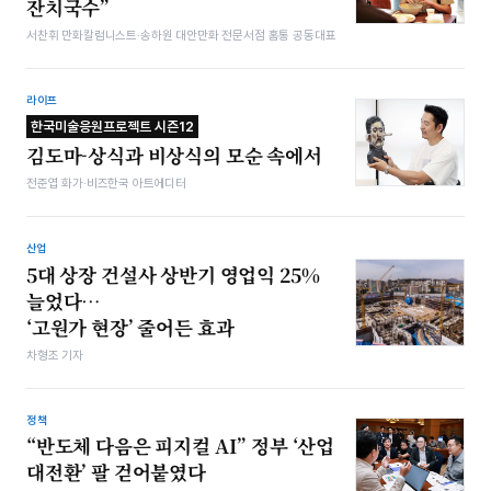
잔치국수”
서찬휘 만화칼럼니스트·송하원 대안만화 전문서점 홈통 공동대표
라이프
한국미술응원프로젝트 시즌12
김도마-상식과 비상식의 모순 속에서
전준엽 화가·비즈한국 아트에디터
산업
5대 상장 건설사 상반기 영업익 25%
늘었다…
‘고원가 현장’ 줄어든 효과
차형조 기자
정책
“반도체 다음은 피지컬 AI” 정부 ‘산업
대전환’ 팔 걷어붙였다