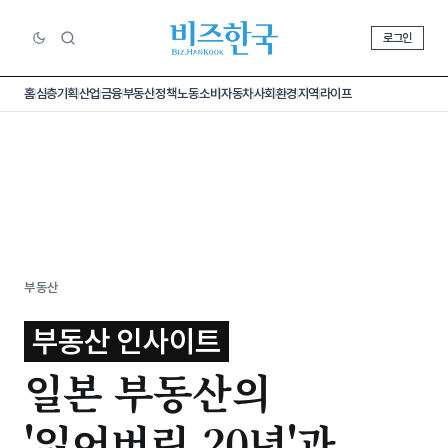
로그인
홈
심층기획
산업
금융
부동산
정책
노동
소비
자동차
사회
환경
지역
라이프
부동산
부동산 인사이트
일본 부동산의
'잃어버린 20년'과