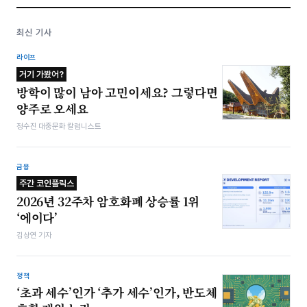
최신 기사
라이프
거기 가봤어?
방학이 많이 남아 고민이세요? 그렇다면
양주로 오세요
정수진 대중문화 칼럼니스트
금융
주간 코인플릭스
2026년 32주차 암호화폐 상승률 1위
‘에이다’
김상연 기자
정책
‘초과 세수’인가 ‘추가 세수’인가, 반도체