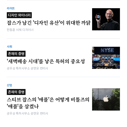
라이프
디자인 와이너리
잡스가 남긴 '디자인 유산'이 위대한 까닭
한동훈 서체 디자이너
사회
존재의 증명
'새벽배송 시대'를 낳은 특허의 중요성
공우상 특허사무소 공앤유 변리사
산업
존재의 증명
스티브 잡스의 '애플'은 어떻게 비틀즈의
'애플'을 삼켰나
공우상 특허사무소 공앤유 변리사