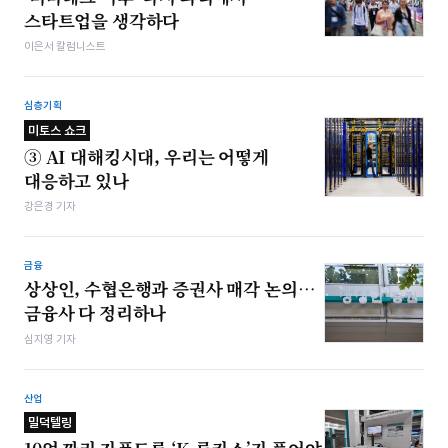
스타트업을 생각하다
이은서 칼럼니스트
심층기획
미토스 쇼크
③ AI 대해킹시대, 우리는 어떻게
대응하고 있나
강은경 기자
금융
상상인, 수협은행과 증권사 매각 논의…
금융사 다 정리하나
심지영 기자
산업
밀덕텔링