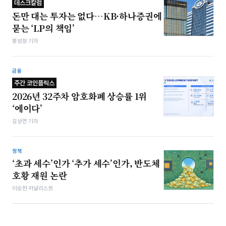
데스크칼럼
돈만 대는 투자는 없다…KB·하나증권에
묻는 ‘LP의 책임’
봉성창 기자
금융
주간 코인플릭스
2026년 32주차 암호화폐 상승률 1위
‘에이다’
김상연 기자
정책
‘초과 세수’인가 ‘추가 세수’인가, 반도체
호황 재원 논란
이승현 저널리스트