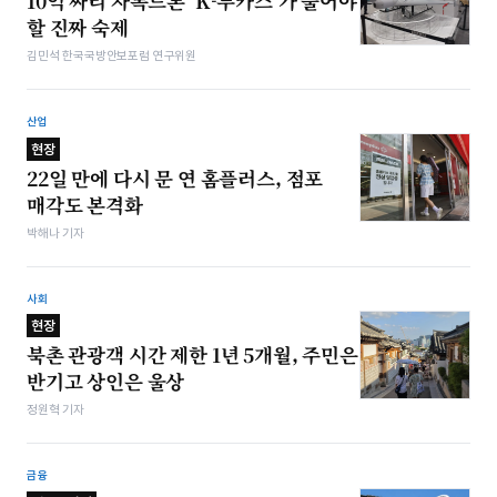
10억 짜리 자폭드론 ‘K-루카스’가 풀어야
할 진짜 숙제
김민석 한국국방안보포럼 연구위원
산업
현장
22일 만에 다시 문 연 홈플러스, 점포
매각도 본격화
박해나 기자
사회
현장
북촌 관광객 시간 제한 1년 5개월, 주민은
반기고 상인은 울상
정원혁 기자
금융