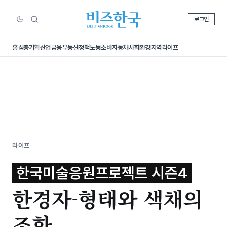
로그인
홈
심층기획
산업
금융
부동산
정책
노동
소비
자동차
사회
환경
지역
라이프
라이프
한국미술응원프로젝트 시즌4
한경자-형태와 색채의
조화