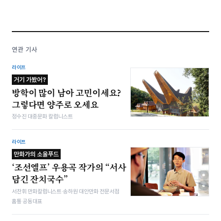
연관 기사
라이프
거기 가봤어?
방학이 많이 남아 고민이세요?
그렇다면 양주로 오세요
정수진 대중문화 칼럼니스트
라이프
만화가의 소울푸드
‘조선엘프’ 우용곡 작가의 “서사
담긴 잔치국수”
서찬휘 만화칼럼니스트·송하원 대안만화 전문서점
홈통 공동대표