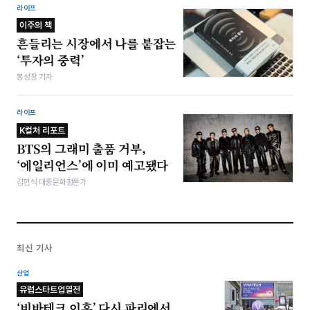
라이프
이주의 책
흔들리는 시장에서 나를 붙잡는
‘투자의 중력’
봉성창 기자
라이프
K컬처 리포트
BTS의 그래미 출품 거부,
‘에일리언스’에 이미 예고됐다
김헌식 대중문화평론가
최신 기사
산업
유럽스타트업열전
‘비바테크 이후’ 다시 파리에서