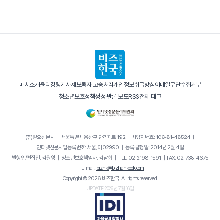
매체소개
윤리강령
기사제보
독자 고충처리
개인정보취급방침
이메일무단수집거부
청소년보호정책
정정·반론 보도
RSS
전체 태그
(주)일요신문사
｜
서울특별시 용산구 만리재로 192
｜
사업자번호: 106-81-48524
｜
인터넷신문사업등록번호: 서울, 아02990
｜
등록·발행일: 2014년 2월 4일
발행인/편집인: 김원양
｜
청소년보호책임자: 김남희
｜
TEL: 02-2198-1591
｜
FAX: 02-738-4675
｜
E-mail:
bizhk@bizhankook.com
Copyright © 2026 비즈한국. All rights reserved.
UPDATE 2026년 7월 16일