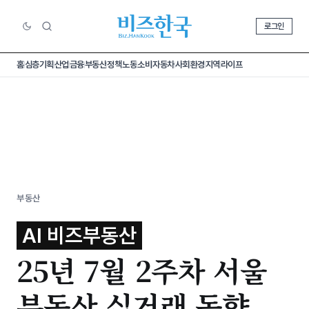
로그인
홈
심층기획
산업
금융
부동산
정책
노동
소비
자동차
사회
환경
지역
라이프
부동산
AI 비즈부동산
25년 7월 2주차 서울
부동산 실거래 동향