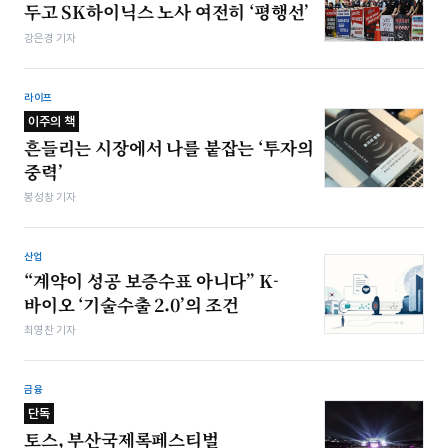
두고 SK하이닉스 노사 여전히 ‘평행선’
강은경 기자
라이프
이주의 책
흔들리는 시장에서 나를 붙잡는 ‘투자의
중력’
봉성창 기자
산업
“계약이 성공 보증수표 아니다” K-
바이오 ‘기술수출 2.0’의 조건
최영찬 기자
금융
단독
토스, 부산국제록페스티벌