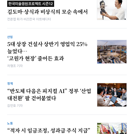
한국미술응원프로젝트 시즌12
김도마-상식과 비상식의 모순 속에서
전준엽 화가·비즈한국 아트에디터
산업
5대 상장 건설사 상반기 영업익 25%
늘었다…
‘고원가 현장’ 줄어든 효과
차형조 기자
정책
“반도체 다음은 피지컬 AI” 정부 ‘산업
대전환’ 팔 걷어붙였다
김민호 기자
노동
“적자 시 임금조정, 성과급 주식 지급”