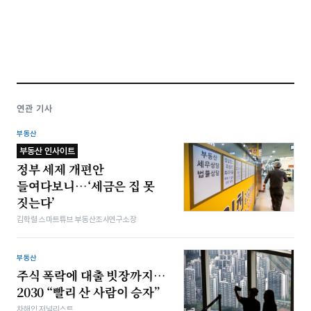
연관 기사
부동산
부동산 인사이트
정부 세제 개편안
들여다보니…‘세금은 집 못
짓는다’
김학렬 스마트튜브 부동산조사연구소장
부동산
주식 폭락에 대출 빗장까지…
2030 “빨리 산 사람이 승자”
차해인 저널리스트