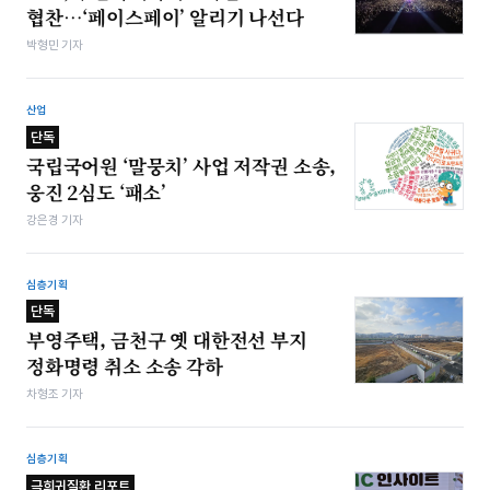
협찬…‘페이스페이’ 알리기 나선다
박형민 기자
산업
단독
국립국어원 ‘말뭉치’ 사업 저작권 소송,
웅진 2심도 ‘패소’
강은경 기자
심층기획
단독
부영주택, 금천구 옛 대한전선 부지
정화명령 취소 소송 각하
차형조 기자
심층기획
극희귀질환 리포트