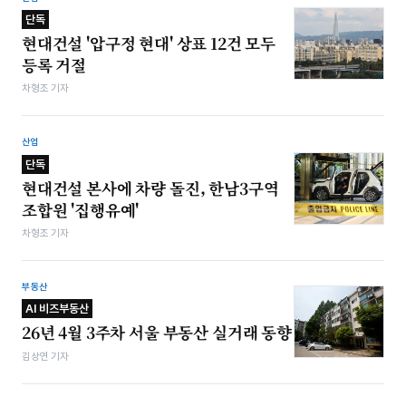
단독
현대건설 '압구정 현대' 상표 12건 모두
등록 거절
차형조 기자
산업
단독
현대건설 본사에 차량 돌진, 한남3구역
조합원 '집행유예'
차형조 기자
부동산
AI 비즈부동산
26년 4월 3주차 서울 부동산 실거래 동향
김상연 기자