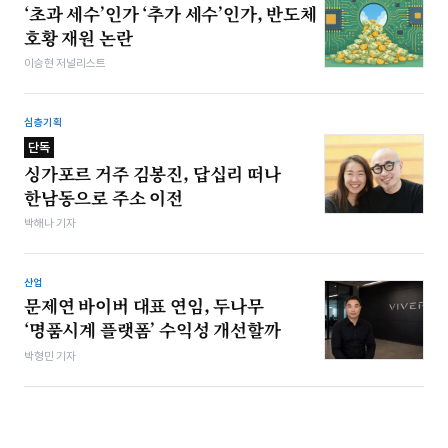
‘초과 세수’인가 ‘추가 세수’인가, 반도체
호황 재원 논란
이승현 저널리스트
심층기획
단독
싱가포르 거주 김봉진, 답십리 떠나
한남동으로 주소 이전
박해나 기자
산업
문제연 바이버 대표 연임, 두나무
‘명품시계 플랫폼’ 수익성 개선할까
박형민 기자