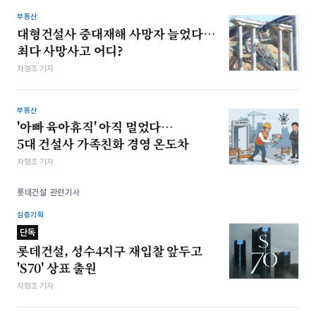
부동산
대형건설사 중대재해 사망자 늘었다…
최다 사망사고 어디?
차형조 기자
부동산
'아빠 육아휴직' 아직 멀었다…
5대 건설사 가족친화 경영 온도차
차형조 기자
롯데건설 관련기사
심층기획
단독
롯데건설, 성수4지구 재입찰 앞두고
'S70' 상표 출원
차형조 기자