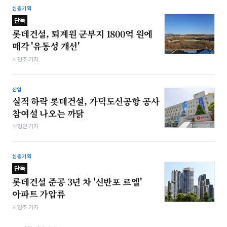
심층기획
단독
롯데건설, 퇴계원 군부지 1800억 원에
매각 '유동성 개선'
차형조 기자
산업
실적 하락 롯데건설, 가덕도신공항 공사
참여설 나오는 까닭
박형민 기자
심층기획
단독
롯데건설 준공 3년 차 '신반포 르엘'
아파트 가압류
차형조 기자