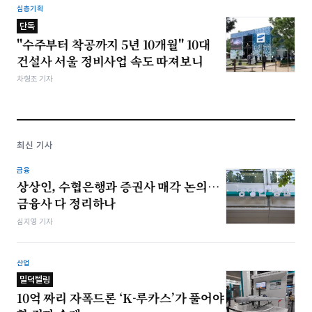
심층기획
단독
"수주부터 착공까지 5년 10개월" 10대
건설사 서울 정비사업 속도 따져보니
차형조 기자
최신 기사
금융
상상인, 수협은행과 증권사 매각 논의…
금융사 다 정리하나
심지영 기자
산업
밀덕텔링
10억 짜리 자폭드론 ‘K-루카스’가 풀어야