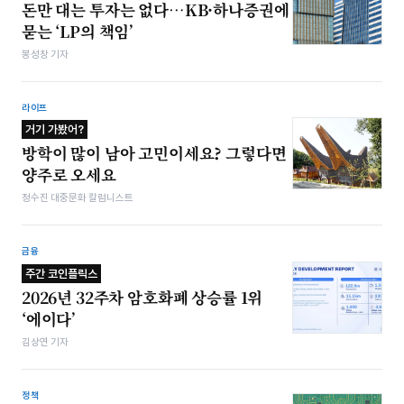
돈만 대는 투자는 없다…KB·하나증권에
묻는 ‘LP의 책임’
봉성창 기자
라이프
거기 가봤어?
방학이 많이 남아 고민이세요? 그렇다면
양주로 오세요
정수진 대중문화 칼럼니스트
금융
주간 코인플릭스
2026년 32주차 암호화폐 상승률 1위
‘에이다’
김상연 기자
정책