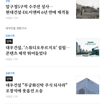
산업
압구정5구역 수주전 성사…
현대건설·DL이앤씨 6년 만에 재격돌
차형조 기자
대우건설 관련기사
심층기획
단독
대우건설, '스튜디오푸르지오' 설립…
콘텐츠 제작 뛰어들었다
차형조 기자
심층기획
단독
대우건설 "무궁화신탁 주식 되사라"
오창석에 풋옵션 소송
차형조 기자