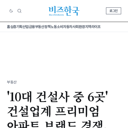
로그인
홈
심층기획
산업
금융
부동산
정책
노동
소비
자동차
사회
환경
지역
라이프
부동산
'10대 건설사 중 6곳'
건설업계 프리미엄
아파트 브랜드 경쟁,