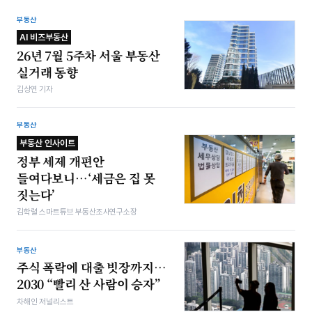
부동산
AI 비즈부동산
26년 7월 5주차 서울 부동산
실거래 동향
김상연 기자
부동산
부동산 인사이트
정부 세제 개편안
들여다보니…‘세금은 집 못
짓는다’
김학렬 스마트튜브 부동산조사연구소장
부동산
주식 폭락에 대출 빗장까지…
2030 “빨리 산 사람이 승자”
차해인 저널리스트