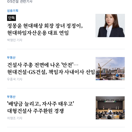
GS건설 관련기사
심층기획
단독
정몽윤 현대해상 회장 장녀 정정이,
현대하임자산운용 대표 연임
박형민 기자
부동산
건설사 주총 전면에 나온 '안전'…
현대건설·GS건설, 책임자 사내이사 선임
우종국 기자
부동산
'배당금 늘리고, 자사주 태우고'
대형건설사 주주환원 경쟁
차형조 기자