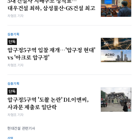
5대 건설사 지배구조 성적표…
대우건설 최하, 삼성물산·GS건설 최고
차형조 기자
심층기획
단독
압구정5구역 입찰 재개…'압구정 현대'
vs '아크로 압구정'
차형조 기자
심층기획
단독
압구정5구역 '도촬 논란' DL이앤씨,
사과문 제출로 일단락
차형조 기자
현대건설 관련기사
산업