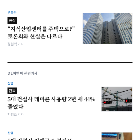
부동산
현장
“지식산업센터를 주택으로?”
토론회와 현실은 다르다
정원혁 기자
DL이앤씨 관련기사
산업
단독
5대 건설사 레미콘 사용량 2년 새 44%
줄었다
차형조 기자
산업