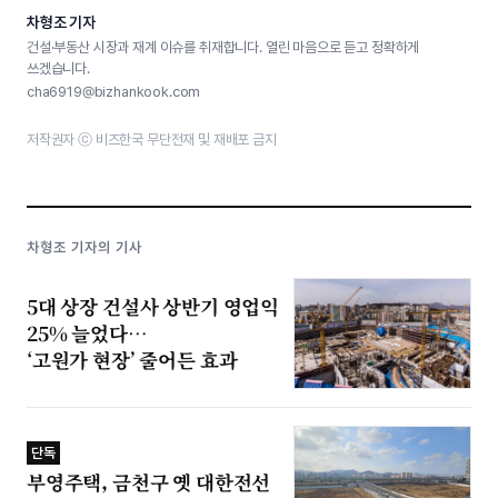
차형조 기자
건설·부동산 시장과 재계 이슈를 취재합니다. 열린 마음으로 듣고 정확하게
쓰겠습니다.
cha6919@bizhankook.com
저작권자 ⓒ 비즈한국 무단전재 및 재배포 금지
차형조 기자의 기사
5대 상장 건설사 상반기 영업익
25% 늘었다…
‘고원가 현장’ 줄어든 효과
단독
부영주택, 금천구 옛 대한전선