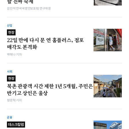
할 진짜 숙제
김민석 한국국방안보포럼 연구위원
산업
현장
22일 만에 다시 문 연 홈플러스, 점포
매각도 본격화
박해나 기자
사회
현장
북촌 관광객 시간 제한 1년 5개월, 주민은
반기고 상인은 울상
정원혁 기자
금융
데스크칼럼