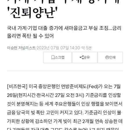
'진퇴양난'
국내 가계·기업 대출 증가에 새마을금고 부실 조짐…금리
올리면 폭탄 될 수 있어
이승현 저널리스트
·
2023년 07월 07일 14:30
·
약 5분
스크랩
공유
인쇄
[비즈한국] 미국 중앙은행인 연방준비제도(Fed)가 오는 7월
26일(현지시간·한국시간 27일 오전 3시) 기준금리를 인상할
것이 분명해지는 등 세계 주요은행들이 인상 행렬을 보이면서
금융 당국의 빚 폭탄 고민이 커지고 있다. 기준금리 인상이 불
가피한 상황에 감소하던 가계 빚이 최근 2개월 연속 상승한 데
다 기업들의 자금 대출 규모도 갈수록 늘어나고 있기 때문이