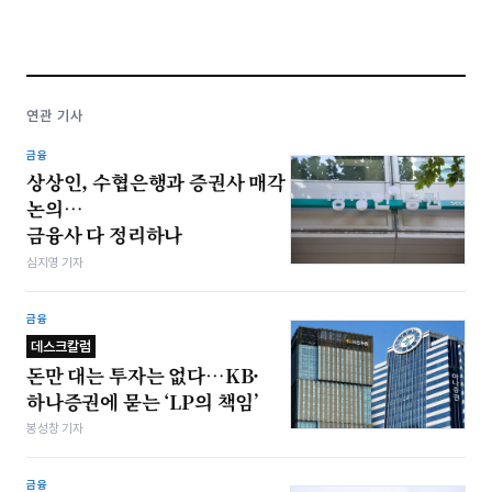
연관 기사
금융
상상인, 수협은행과 증권사 매각
논의…
금융사 다 정리하나
심지영 기자
금융
데스크칼럼
돈만 대는 투자는 없다…KB·
하나증권에 묻는 ‘LP의 책임’
봉성창 기자
금융