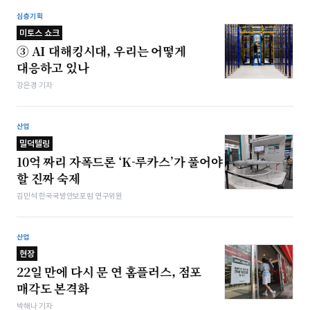
심층기획
미토스 쇼크
③ AI 대해킹시대, 우리는 어떻게
대응하고 있나
강은경 기자
산업
밀덕텔링
10억 짜리 자폭드론 ‘K-루카스’가 풀어야
할 진짜 숙제
김민석 한국국방안보포럼 연구위원
산업
현장
22일 만에 다시 문 연 홈플러스, 점포
매각도 본격화
박해나 기자