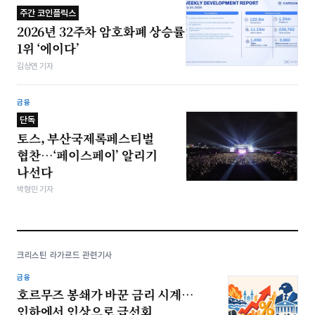
주간 코인플릭스
2026년 32주차 암호화폐 상승률
1위 ‘에이다’
김상연 기자
금융
단독
토스, 부산국제록페스티벌
협찬…‘페이스페이’ 알리기
나선다
박형민 기자
크리스틴 라가르드 관련기사
금융
호르무즈 봉쇄가 바꾼 금리 시계…
인하에서 인상으로 급선회