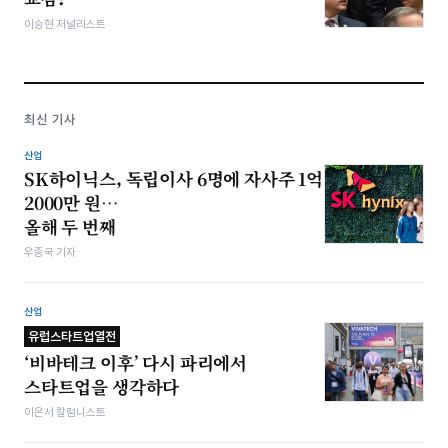
이승현 저널리스트
최신 기사
산업
SK하이닉스, 독립이사 6명에 자사주 1억
2000만 원…
올해 두 번째
우종국 기자
산업
유럽스타트업열전
‘비바테크 이후’ 다시 파리에서
스타트업을 생각하다
이은서 칼럼니스트