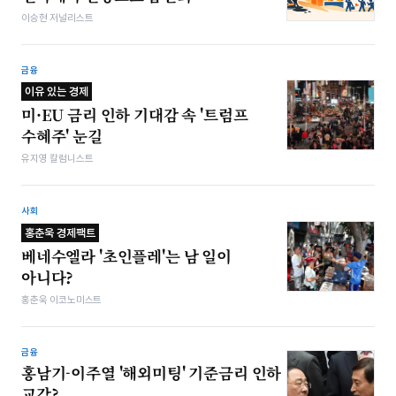
이승현 저널리스트
금융
이유 있는 경제
미·EU 금리 인하 기대감 속 '트럼프
수혜주' 눈길
유지영 칼럼니스트
사회
홍춘욱 경제팩트
베네수엘라 '초인플레'는 남 일이
아니다?
홍춘욱 이코노미스트
금융
홍남기-이주열 '해외미팅' 기준금리 인하
교감?