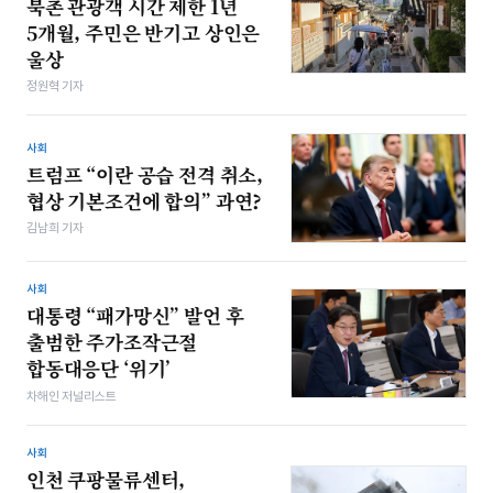
북촌 관광객 시간 제한 1년
5개월, 주민은 반기고 상인은
울상
정원혁 기자
사회
트럼프 “이란 공습 전격 취소,
협상 기본조건에 합의” 과연?
김남희 기자
사회
대통령 “패가망신” 발언 후
출범한 주가조작근절
합동대응단 ‘위기’
차해인 저널리스트
사회
인천 쿠팡물류센터,