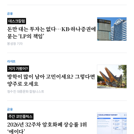
금융
데스크칼럼
돈만 대는 투자는 없다…KB·하나증권에
묻는 ‘LP의 책임’
봉성창 기자
라이프
거기 가봤어?
방학이 많이 남아 고민이세요? 그렇다면
양주로 오세요
정수진 대중문화 칼럼니스트
금융
주간 코인플릭스
2026년 32주차 암호화폐 상승률 1위
‘에이다’