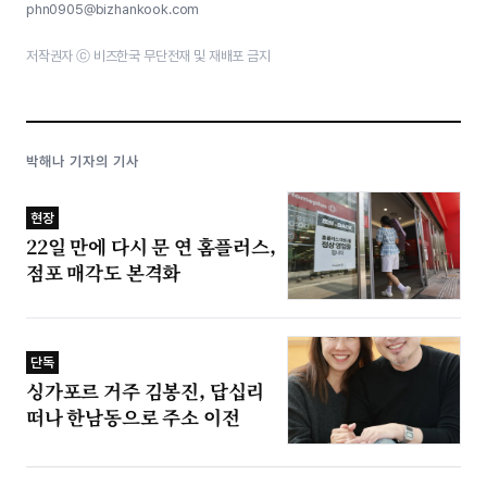
phn0905@bizhankook.com
저작권자 ⓒ 비즈한국 무단전재 및 재배포 금지
박해나 기자의 기사
현장
22일 만에 다시 문 연 홈플러스,
점포 매각도 본격화
단독
싱가포르 거주 김봉진, 답십리
떠나 한남동으로 주소 이전