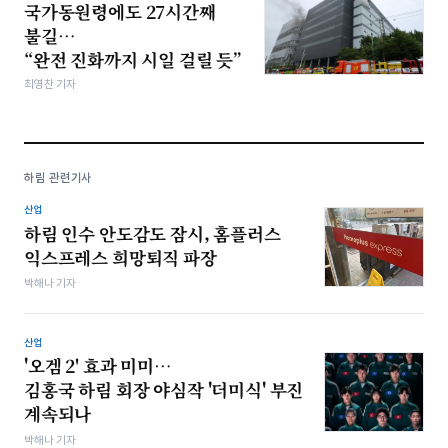
국가동원령에도 27시간째
불길…
“완전 진화까지 시일 걸릴 듯”
최영찬 기자
하림 관련기사
산업
하림 인수 안도감도 잠시, 홈플러스
익스프레스 희망퇴직 파장
박해나 기자
산업
'오겜 2' 효과 미미…
김홍국 하림 회장 야심작 '더미식' 부진
계속되나
박해나 기자