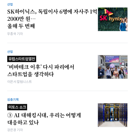
산업
SK하이닉스, 독립이사 6명에 자사주 1억
2000만 원…
올해 두 번째
우종국 기자
산업
유럽스타트업열전
‘비바테크 이후’ 다시 파리에서
스타트업을 생각하다
이은서 칼럼니스트
심층기획
미토스 쇼크
③ AI 대해킹시대, 우리는 어떻게
대응하고 있나
강은경 기자