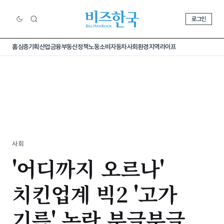
로그인
홈
심층기획
산업
금융
부동산
정책
노동
소비
자동차
사회
환경
지역
라이프
사회
'어디까지 오르나'
치킨업계 빅2 '고가
기름' 논란 부글부글