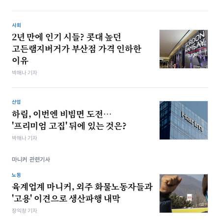
사회
2년 만에 인기 시들? 콧대 높던
고든램지버거가 부산점 가격 인하한
이유
박해나 기자
산업
하림, 이번엔 비빔면 도전…
'프리미엄 고집' 뒤에 있는 것은?
박해나 기자
마니커 관련기사
노동
육계업계 마니커, 외주 화물노동자들과
'고용' 이견으로 생산파행 내막
장익창 기자