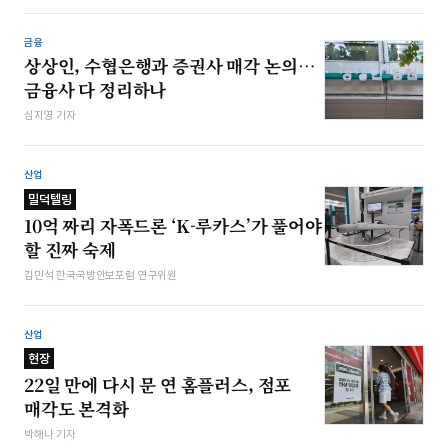
금융
상상인, 수협은행과 증권사 매각 논의…
금융사 다 정리하나
심지영 기자
산업
밀덕텔링
10억 짜리 자폭드론 ‘K-루카스’가 풀어야
할 진짜 숙제
김민석 한국국방안보포럼 연구위원
산업
현장
22일 만에 다시 문 연 홈플러스, 점포
매각도 본격화
박해나 기자