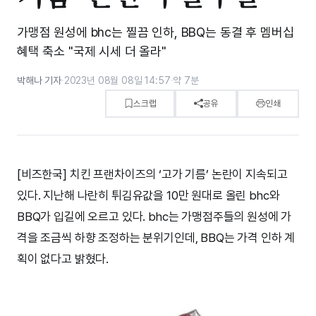
가맹점 원성에 bhc는 찔끔 인하, BBQ는 동결 후 멤버십
혜택 축소 "국제 시세 더 올라"
박해나 기자
·
2023년 08월 08일 14:57
·
약 7분
스크랩
공유
인쇄
[비즈한국] 치킨 프랜차이즈의 ‘고가 기름’ 논란이 지속되고
있다. 지난해 나란히 튀김유값을 10만 원대로 올린 bhc와
BBQ가 입길에 오르고 있다. bhc는 가맹점주들의 원성에 가
격을 조금씩 하향 조정하는 분위기인데, BBQ는 가격 인하 계
획이 없다고 밝혔다.