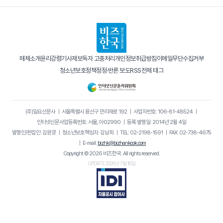
매체소개
윤리강령
기사제보
독자 고충처리
개인정보취급방침
이메일무단수집거부
청소년보호정책
정정·반론 보도
RSS
전체 태그
(주)일요신문사
｜
서울특별시 용산구 만리재로 192
｜
사업자번호: 106-81-48524
｜
인터넷신문사업등록번호: 서울, 아02990
｜
등록·발행일: 2014년 2월 4일
발행인/편집인: 김원양
｜
청소년보호책임자: 김남희
｜
TEL: 02-2198-1591
｜
FAX: 02-738-4675
｜
E-mail:
bizhk@bizhankook.com
Copyright © 2026 비즈한국. All rights reserved.
UPDATE 2026년 7월 16일