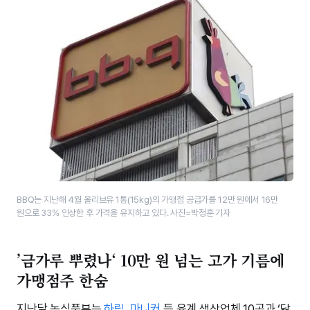
BBQ는 지난해 4월 올리브유 1통(15kg)의 가맹점 공급가를 12만 원에서 16만
원으로 33% 인상한 후 가격을 유지하고 있다. 사진=박정훈 기자
’금가루 뿌렸나‘ 10만 원 넘는 고가 기름에
가맹점주 한숨
지난달 농식품부는
하림
,
마니커
등 육계 생산업체 10곳과 ‘닭