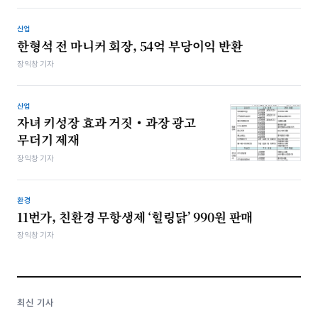
산업
한형석 전 마니커 회장, 54억 부당이익 반환
장익창 기자
산업
자녀 키성장 효과 거짓‧과장 광고
무더기 제재
장익창 기자
환경
11번가, 친환경 무항생제 ‘힐링닭’ 990원 판매
장익창 기자
최신 기사