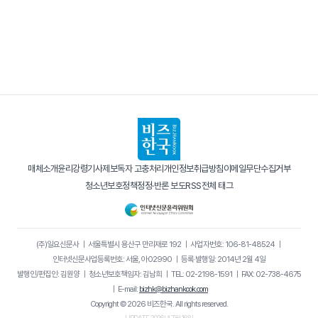
매체소개
윤리강령
기사제보
독자 고충처리
개인정보취급방침
이메일무단수집거부
청소년보호정책
정정·반론 보도
RSS
전체 태그
(주)일요신문사
｜
서울특별시 용산구 만리재로 192
｜
사업자번호: 106-81-48524
｜
인터넷신문사업등록번호: 서울, 아02990
｜
등록·발행일: 2014년 2월 4일
발행인/편집인: 김원양
｜
청소년보호책임자: 김남희
｜
TEL: 02-2198-1591
｜
FAX: 02-738-4675
｜
E-mail:
bizhk@bizhankook.com
Copyright © 2026 비즈한국. All rights reserved.