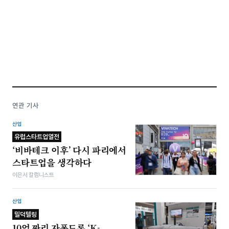
연관 기사
산업
유럽스타트업열전
‘비바테크 이후’ 다시 파리에서
스타트업을 생각하다
이은서 칼럼니스트
산업
밀덕텔링
10억 짜리 자폭드론 ‘K-