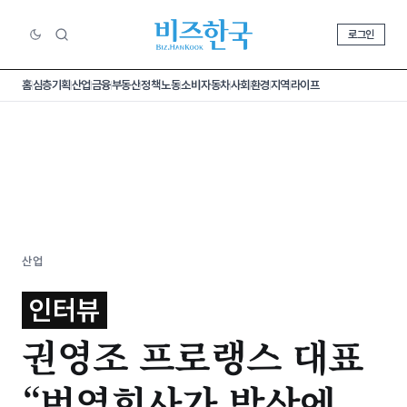
로그인
홈
심층기획
산업
금융
부동산
정책
노동
소비
자동차
사회
환경
지역
라이프
산업
인터뷰
권영조 프로랭스 대표
“번역회사가 방산에