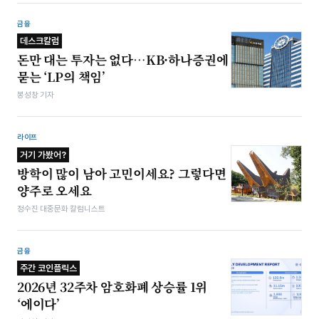
금융
데스크칼럼
돈만 대는 투자는 없다…KB·하나증권에
묻는 ‘LP의 책임’
봉성창 기자
라이프
거기 가봤어?
방학이 많이 남아 고민이세요? 그렇다면
양주로 오세요
정수진 대중문화 칼럼니스트
금융
주간 코인플릭스
2026년 32주차 암호화폐 상승률 1위
‘에이다’