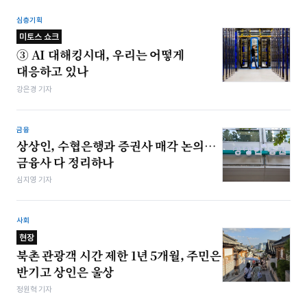
심층기획
미토스 쇼크
③ AI 대해킹시대, 우리는 어떻게
대응하고 있나
강은경 기자
금융
상상인, 수협은행과 증권사 매각 논의…
금융사 다 정리하나
심지영 기자
사회
현장
북촌 관광객 시간 제한 1년 5개월, 주민은
반기고 상인은 울상
정원혁 기자