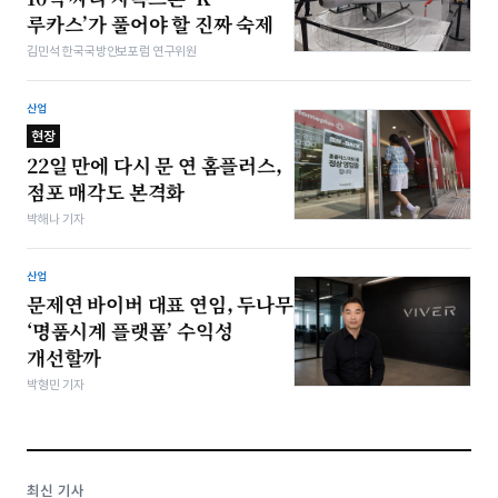
루카스’가 풀어야 할 진짜 숙제
김민석 한국국방안보포럼 연구위원
산업
현장
22일 만에 다시 문 연 홈플러스,
점포 매각도 본격화
박해나 기자
산업
문제연 바이버 대표 연임, 두나무
‘명품시계 플랫폼’ 수익성
개선할까
박형민 기자
최신 기사