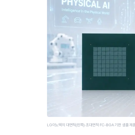
LG이노텍의 대면적(왼쪽)∙초대면적 FC-BGA 기판 샘플 제품