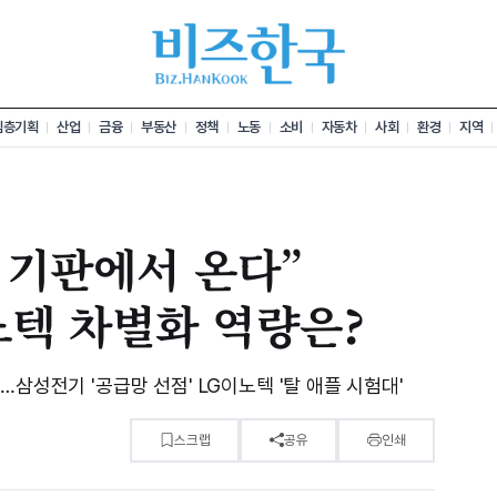
심층기획
산업
금융
부동산
정책
노동
소비
자동차
사회
환경
지역
은 기판에서 온다”
노텍 차별화 역량은?
삼성전기 '공급망 선점' LG이노텍 '탈 애플 시험대'
스크랩
공유
인쇄