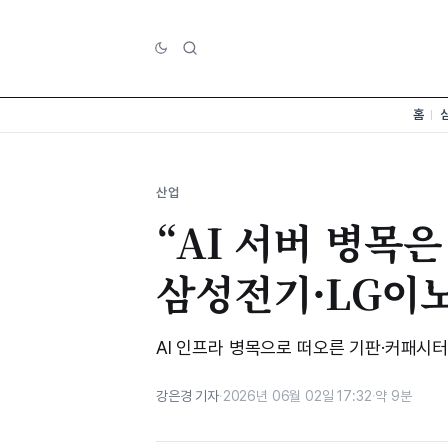
홈
산업
“AI 서버 병목
삼성전기·LG이
AI 인프라 병목으로 떠오른 기판·커패시터…
강은경 기자
·
2026년 06월 02일 17:32
·
약 9분