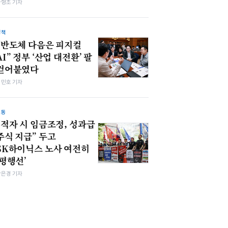
차형조 기자
정책
“반도체 다음은 피지컬
AI” 정부 ‘산업 대전환’ 팔
걷어붙였다
김민호 기자
노동
“적자 시 임금조정, 성과급
주식 지급” 두고
SK하이닉스 노사 여전히
‘평행선’
강은경 기자