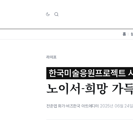
홈
라이프
한국미술응원프로젝트 시
노이서-희망 가득
전준엽 화가·비즈한국 아트에디터
·
2025년 06월 24일 