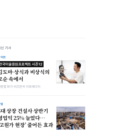
최신 기사
라이프
한국미술응원프로젝트 시즌12
김도마-상식과 비상식의
모순 속에서
전준엽 화가·비즈한국 아트에디터
산업
5대 상장 건설사 상반기
영업익 25% 늘었다…
‘고원가 현장’ 줄어든 효과