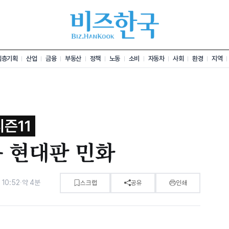
심층기획
산업
금융
부동산
정책
노동
소비
자동차
사회
환경
지역
즌11
 현대판 민화
10:52
·
약 4분
스크랩
공유
인쇄