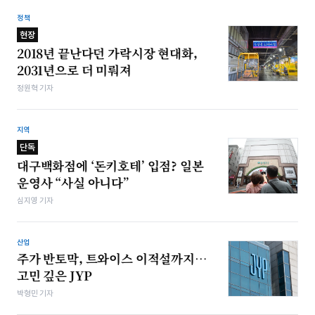
정책
현장
2018년 끝난다던 가락시장 현대화,
2031년으로 더 미뤄져
정원혁 기자
지역
단독
대구백화점에 ‘돈키호테’ 입점? 일본
운영사 “사실 아니다”
심지영 기자
산업
주가 반토막, 트와이스 이적설까지…
고민 깊은 JYP
박형민 기자