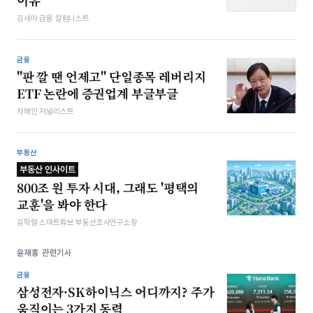
이유
김세아 금융 칼럼니스트
금융
"판 깔 땐 언제고" 단일종목 레버리지
ETF 논란에 증권업계 부글부글
차해인 저널리스트
부동산
부동산 인사이트
800조 원 투자 시대, 그래도 '평택의
교훈'을 봐야 한다
김학렬 스마트튜브 부동산조사연구소장
윤재홍 관련기사
금융
삼성전자·SK하이닉스 어디까지? 주가
움직이는 3가지 동력