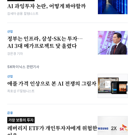
AI 과잉투자 논란, 어떻게 봐야할까
김세아 금융 칼럼니스트
산업
정부는 인프라, 삼성·SK는 투자…
AI 3대 메가프로젝트 닻 올렸다
강은경 기자
SK하이닉스 관련기사
산업
애플 가격 인상으로 본 AI 전쟁의 그림자
최호섭 IT칼럼니스트
금융
가장 보통의 투자
레버리지 ETF가 개인투자자에게 위험한