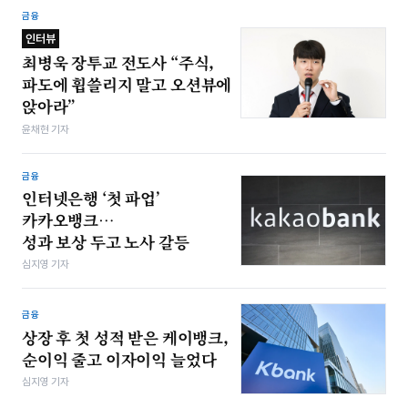
금융
인터뷰
최병욱 장투교 전도사 “주식,
파도에 휩쓸리지 말고 오션뷰에
앉아라”
윤채현 기자
금융
인터넷은행 ‘첫 파업’
카카오뱅크…
성과 보상 두고 노사 갈등
심지영 기자
금융
상장 후 첫 성적 받은 케이뱅크,
순이익 줄고 이자이익 늘었다
심지영 기자