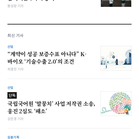
봉성창 기자
최신 기사
산업
“계약이 성공 보증수표 아니다” K-
바이오 ‘기술수출 2.0’의 조건
최영찬 기자
산업
단독
국립국어원 ‘말뭉치’ 사업 저작권 소송,
웅진 2심도 ‘패소’
강은경 기자
심층기획