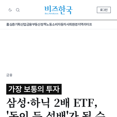
로그인
홈
심층기획
산업
금융
부동산
정책
노동
소비
자동차
사회
환경
지역
라이프
금융
가장 보통의 투자
삼성·하닉 2배 ETF,
'독이 든 성배'가 될 수