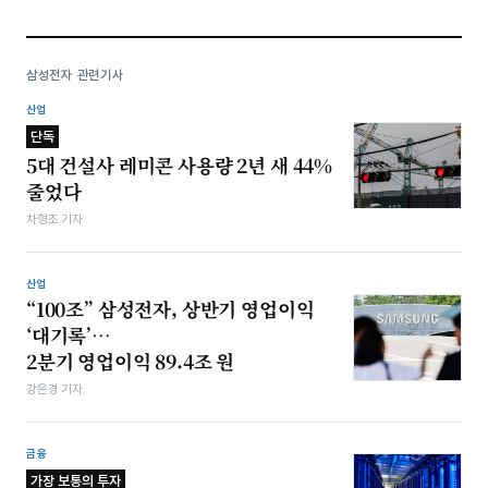
삼성전자 관련기사
산업
단독
5대 건설사 레미콘 사용량 2년 새 44%
줄었다
차형조 기자
산업
“100조” 삼성전자, 상반기 영업이익
‘대기록’…
2분기 영업이익 89.4조 원
강은경 기자
금융
가장 보통의 투자