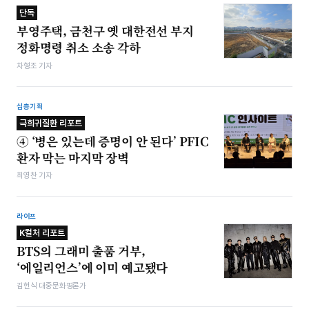
단독
부영주택, 금천구 옛 대한전선 부지
정화명령 취소 소송 각하
차형조 기자
심층기획
극희귀질환 리포트
④ ‘병은 있는데 증명이 안 된다’ PFIC
환자 막는 마지막 장벽
최영찬 기자
라이프
K컬처 리포트
BTS의 그래미 출품 거부,
‘에일리언스’에 이미 예고됐다
김헌식 대중문화평론가