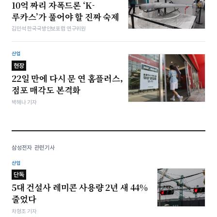
10억 짜리 자폭드론 ‘K-
루카스’가 풀어야 할 진짜 숙제
김민석 한국국방안보포럼 연구위원
산업
현장
22일 만에 다시 문 연 홈플러스,
점포 매각도 본격화
박해나 기자
삼성전자 관련기사
산업
단독
5대 건설사 레미콘 사용량 2년 새 44%
줄었다
차형조 기자