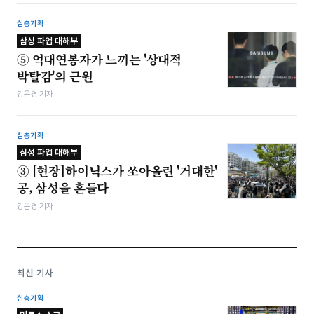
심층기획
삼성 파업 대해부
⑤ 억대연봉자가 느끼는 '상대적
박탈감'의 근원
강은경 기자
심층기획
삼성 파업 대해부
③ [현장]하이닉스가 쏘아올린 '거대한'
공, 삼성을 흔들다
강은경 기자
최신 기사
심층기획