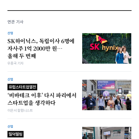
연관 기사
산업
SK하이닉스, 독립이사 6명에
자사주 1억 2000만 원…
올해 두 번째
우종국 기자
산업
유럽스타트업열전
‘비바테크 이후’ 다시 파리에서
스타트업을 생각하다
이은서 칼럼니스트
산업
밀덕텔링