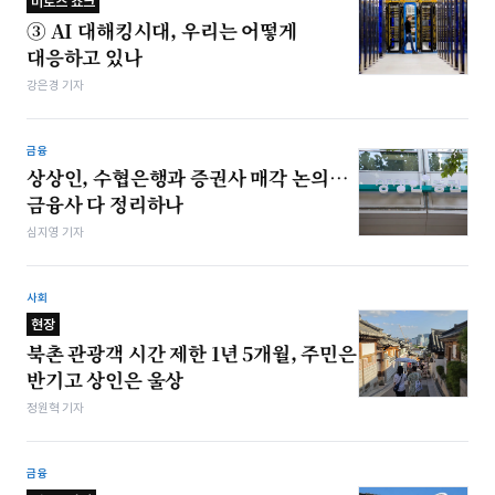
미토스 쇼크
③ AI 대해킹시대, 우리는 어떻게
대응하고 있나
강은경 기자
금융
상상인, 수협은행과 증권사 매각 논의…
금융사 다 정리하나
심지영 기자
사회
현장
북촌 관광객 시간 제한 1년 5개월, 주민은
반기고 상인은 울상
정원혁 기자
금융