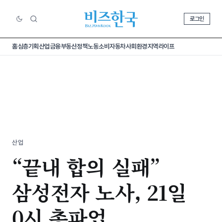
로그인
홈
심층기획
산업
금융
부동산
정책
노동
소비
자동차
사회
환경
지역
라이프
산업
“끝내 합의 실패”
삼성전자 노사, 21일
0시 총파업