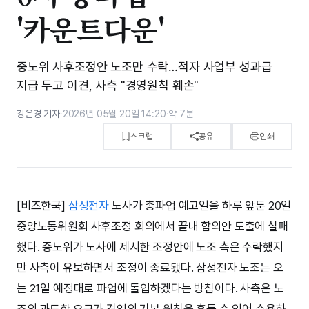
'카운트다운'
중노위 사후조정안 노조만 수락…적자 사업부 성과급
지급 두고 이견, 사측 "경영원칙 훼손"
강은경 기자
·
2026년 05월 20일 14:20
·
약 7분
스크랩
공유
인쇄
[비즈한국]
삼성전자
노사가 총파업 예고일을 하루 앞둔 20일
중앙노동위원회 사후조정 회의에서 끝내 합의안 도출에 실패
했다. 중노위가 노사에 제시한 조정안에 노조 측은 수락했지
만 사측이 유보하면서 조정이 종료됐다. 삼성전자 노조는 오
는 21일 예정대로 파업에 돌입하겠다는 방침이다. 사측은 노
조의 과도한 요구가 경영의 기본 원칙을 흔들 수 있어 수용하