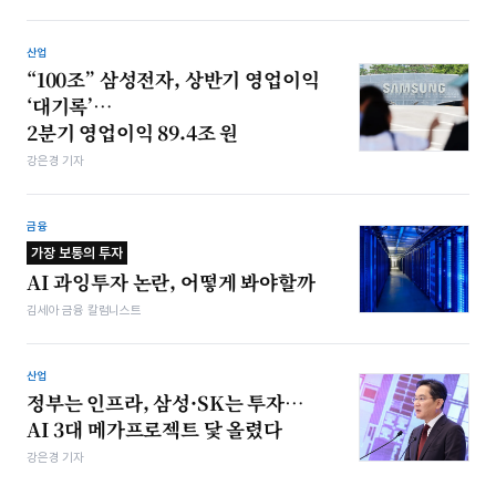
산업
“100조” 삼성전자, 상반기 영업이익
‘대기록’…
2분기 영업이익 89.4조 원
강은경 기자
금융
가장 보통의 투자
AI 과잉투자 논란, 어떻게 봐야할까
김세아 금융 칼럼니스트
산업
정부는 인프라, 삼성·SK는 투자…
AI 3대 메가프로젝트 닻 올렸다
강은경 기자