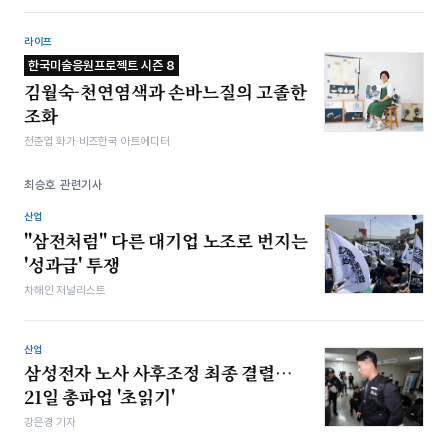
라이프
한국미술응원프로젝트 시즌 8
김월숙-천연염색과 손바느질의 고졸한
조화
전준엽 화가·비즈한국 아트에디터
최승호 관련기사
산업
"삼전처럼" 다른 대기업 노조로 번지는
'성과급' 투쟁
차해인 저널리스트
산업
삼성전자 노사 사후조정 최종 결렬…
21일 총파업 '초읽기'
강은경 기자