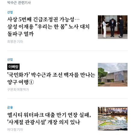
박수근 관련기사
산업
사상 5번째 긴급조정권 가능성…
삼성 이재용 "우리는 한 몸" 노사 대치
돌파구 열까
최영찬 기자
산업
아빠랑
'국민화가' 박수근과 조선 백자를 만나는
양구 여행①
구완회 여행작가
금융
엘시티 워터파크 대출 만기 연장 실패,
'사계절 관광시설' 개장 의지 있나
여다정 기자