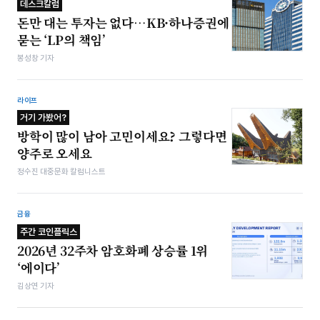
데스크칼럼
돈만 대는 투자는 없다…KB·하나증권에
묻는 ‘LP의 책임’
봉성창 기자
라이프
거기 가봤어?
방학이 많이 남아 고민이세요? 그렇다면
양주로 오세요
정수진 대중문화 칼럼니스트
금융
주간 코인플릭스
2026년 32주차 암호화폐 상승률 1위
‘에이다’
김상연 기자