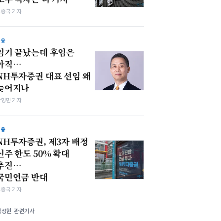
우종국 기자
금융
임기 끝났는데 후임은
아직…
NH투자증권 대표 선임 왜
늦어지나
박형민 기자
금융
NH투자증권, 제3자 배정
신주 한도 50% 확대
추진…
국민연금 반대
우종국 기자
김성현 관련기사