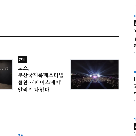
단독
토스,
부산국제록페스티벌
협찬…‘페이스페이’
알리기 나선다
금융