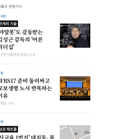
이홍구 관련기사
라이프
관계의 기술
'야알못'도 감동받는
김성근 감독의 '어른
리더십'
김수연 대중문화 칼럼니스트
노동
IFRS17 준비 둘러싸고
교보생명 노사 반목하는
이유
차형조 기자
사회
상권 패트롤
'사교육 1번지' 대치동, 목