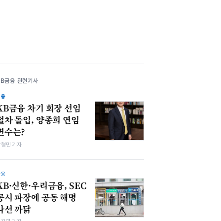
KB금융 관련기사
금융
KB금융 차기 회장 선임
절차 돌입, 양종희 연임
변수는?
박형민 기자
금융
KB·신한·우리금융, SEC
공시 파장에 공동 해명
나선 까닭