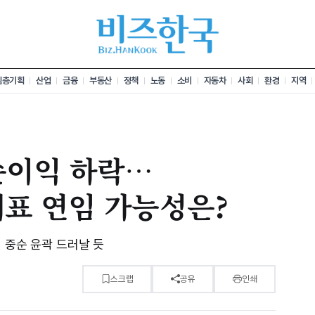
심층기획
산업
금융
부동산
정책
노동
소비
자동차
사회
환경
지역
순이익 하락…
표 연임 가능성은?
 중순 윤곽 드러날 듯
스크랩
공유
인쇄