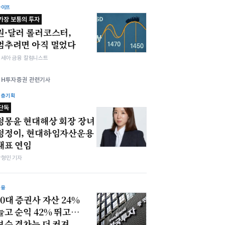
라이프
가장 보통의 투자
원·달러 롤러코스터,
멈추려면 아직 멀었다
김세아 금융 칼럼니스트
NH투자증권 관련기사
심층기획
단독
정몽윤 현대해상 회장 장녀
정정이, 현대하임자산운용
대표 연임
박형민 기자
금융
10대 증권사 자산 24%
늘고 순익 42% 뛰고…
보수 격차는 더 커져