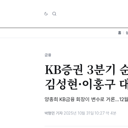
홈
금융
KB증권 3분기 
김성현·이홍구 대
양종희 KB금융 회장이 변수로 거론…12월
박형민 기자
·
2025년 10월 31일 10:27
·
약 4분