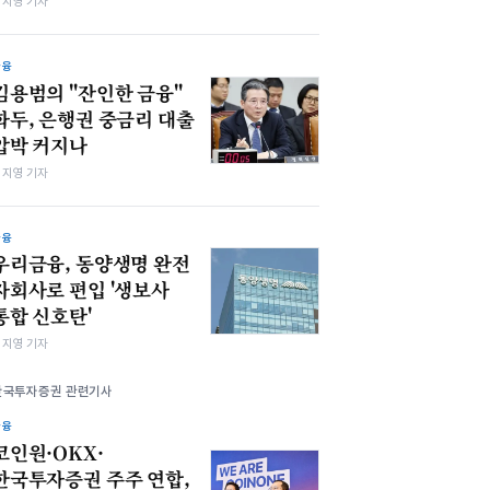
심지영 기자
금융
김용범의 "잔인한 금융"
화두, 은행권 중금리 대출
압박 커지나
심지영 기자
금융
우리금융, 동양생명 완전
자회사로 편입 '생보사
통합 신호탄'
심지영 기자
한국투자증권 관련기사
금융
코인원·OKX·
한국투자증권 주주 연합,