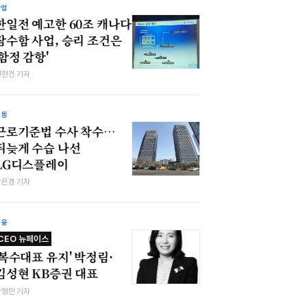
산업
한일전 예고한 60조 캐나다
잠수함 사업, 승리 조건은
'함정 감항'
전현건 기자
노동
근로기준법 수사 착수…
뒤늦게 수습 나선
LG디스플레이
강은경 기자
금융
CEO 뉴페이스
'복수대표 유지' 박정림·
김성현 KB증권 대표
박형민 기자