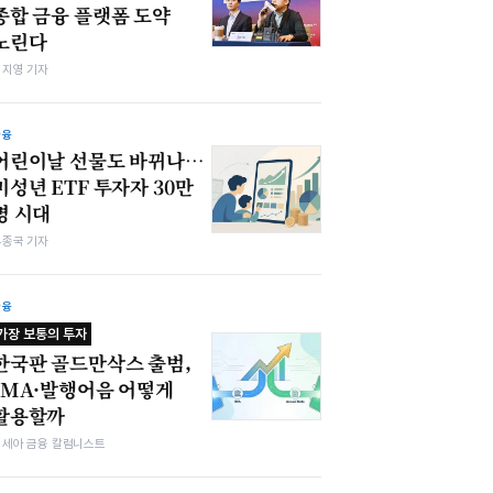
종합 금융 플랫폼 도약
노린다
심지영 기자
금융
어린이날 선물도 바뀌나…
미성년 ETF 투자자 30만
명 시대
우종국 기자
금융
가장 보통의 투자
한국판 골드만삭스 출범,
IMA·발행어음 어떻게
활용할까
김세아 금융 칼럼니스트