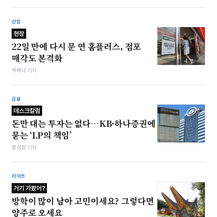
산업
현장
22일 만에 다시 문 연 홈플러스, 점포
매각도 본격화
박해나 기자
금융
데스크칼럼
돈만 대는 투자는 없다…KB·하나증권에
묻는 ‘LP의 책임’
봉성창 기자
라이프
거기 가봤어?
방학이 많이 남아 고민이세요? 그렇다면
양주로 오세요