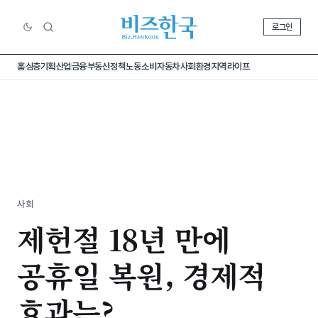
로그인
홈
심층기획
산업
금융
부동산
정책
노동
소비
자동차
사회
환경
지역
라이프
사회
제헌절 18년 만에
공휴일 복원, 경제적
효과는?