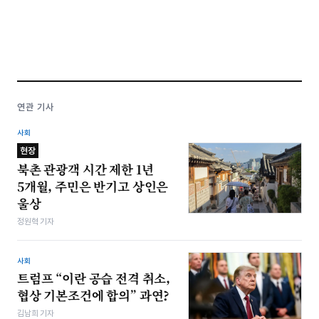
연관 기사
사회
현장
북촌 관광객 시간 제한 1년
5개월, 주민은 반기고 상인은
울상
정원혁 기자
사회
트럼프 “이란 공습 전격 취소,
협상 기본조건에 합의” 과연?
김남희 기자