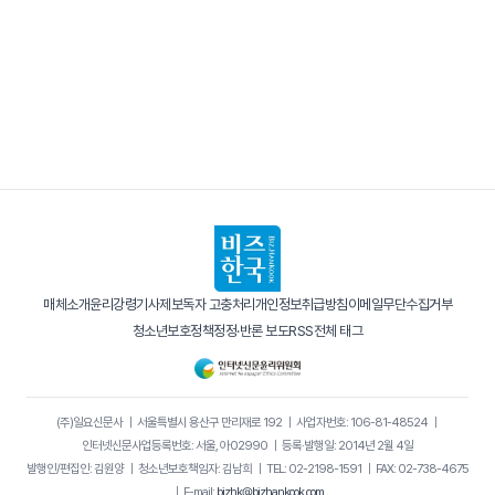
매체소개
윤리강령
기사제보
독자 고충처리
개인정보취급방침
이메일무단수집거부
청소년보호정책
정정·반론 보도
RSS
전체 태그
(주)일요신문사
｜
서울특별시 용산구 만리재로 192
｜
사업자번호: 106-81-48524
｜
인터넷신문사업등록번호: 서울, 아02990
｜
등록·발행일: 2014년 2월 4일
발행인/편집인: 김원양
｜
청소년보호책임자: 김남희
｜
TEL: 02-2198-1591
｜
FAX: 02-738-4675
｜
E-mail:
bizhk@bizhankook.com