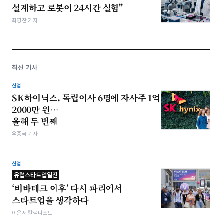
설계하고 로봇이 24시간 실험"
최영찬 기자
최신 기사
산업
SK하이닉스, 독립이사 6명에 자사주 1억
2000만 원…
올해 두 번째
우종국 기자
산업
유럽스타트업열전
‘비바테크 이후’ 다시 파리에서
스타트업을 생각하다
이은서 칼럼니스트