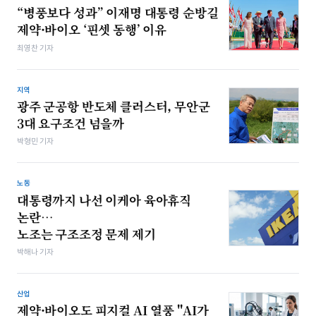
“병풍보다 성과” 이재명 대통령 순방길
제약·바이오 ‘핀셋 동행’ 이유
최영찬 기자
지역
광주 군공항 반도체 클러스터, 무안군
3대 요구조건 넘을까
박형민 기자
노동
대통령까지 나선 이케아 육아휴직
논란…
노조는 구조조정 문제 제기
박해나 기자
산업
제약·바이오도 피지컬 AI 열풍 "AI가