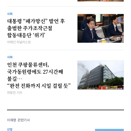
사회
대통령 “패가망신” 발언 후
출범한 주가조작근절
합동대응단 ‘위기’
차해인 저널리스트
사회
인천 쿠팡물류센터,
국가동원령에도 27시간째
불길…
“완전 진화까지 시일 걸릴 듯”
최영찬 기자
이재명 관련기사
산업