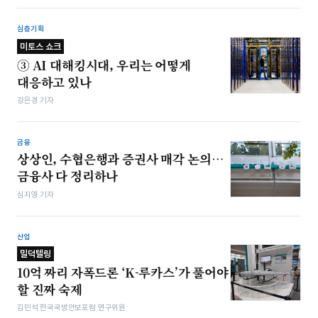
심층기획
미토스 쇼크
③ AI 대해킹시대, 우리는 어떻게
대응하고 있나
강은경 기자
금융
상상인, 수협은행과 증권사 매각 논의…
금융사 다 정리하나
심지영 기자
산업
밀덕텔링
10억 짜리 자폭드론 ‘K-루카스’가 풀어야
할 진짜 숙제
김민석 한국국방안보포럼 연구위원