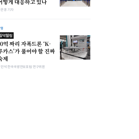
어떻게 대응하고 있나
강은경 기자
산업
밀덕텔링
10억 짜리 자폭드론 ‘K-
루카스’가 풀어야 할 진짜
숙제
김민석 한국국방안보포럼 연구위원