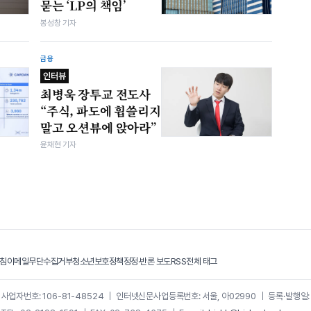
묻는 ‘LP의 책임’
봉성창 기자
금융
인터뷰
최병욱 장투교 전도사
“주식, 파도에 휩쓸리지
말고 오션뷰에 앉아라”
윤채현 기자
침
이메일무단수집거부
청소년보호정책
정정·반론 보도
RSS
전체 태그
｜
사업자번호: 106-81-48524
｜
인터넷신문사업등록번호: 서울, 아02990
｜
등록·발행일: