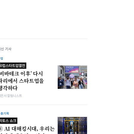
최신 기사
산업
유럽스타트업열전
‘비바테크 이후’ 다시
파리에서 스타트업을
생각하다
이은서 칼럼니스트
심층기획
미토스 쇼크
③ AI 대해킹시대, 우리는