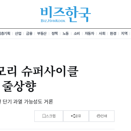
심층기획
산업
금융
부동산
정책
노동
소비
자동차
사회
환경
지역
메모리 슈퍼사이클
 줄상향
선 단기 과열 가능성도 거론
스크랩
공유
인쇄