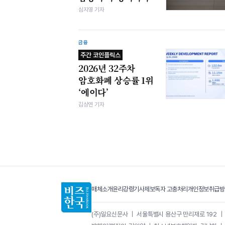
심지영 기자
금융
주간 코인플릭스
2026년 32주차
암호화폐 상승률 1위
‘에이다’
김상연 기자
매체소개
윤리강령
기사제보
독자 고충처리
개인정보취급방
(주)일요신문사
｜
서울특별시 용산구 만리재로 192