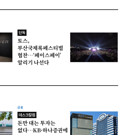
단독
토스,
부산국제록페스티벌
협찬…‘페이스페이’
알리기 나선다
금융
데스크칼럼
돈만 대는 투자는
없다…KB·하나증권에