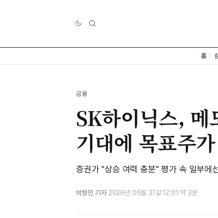
홈
금융
SK하이닉스, 
기대에 목표주가
증권가 "상승 여력 충분" 평가 속 일부에
박형민 기자
·
2026년 05월 31일 12:01
·
약 3분