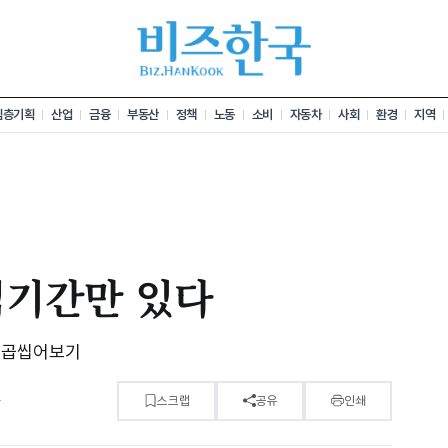
심층기획
산업
금융
부동산
정책
노동
소비
자동차
사회
환경
지역
역기간만 있다
 곱씹어보기
분
스크랩
공유
인쇄