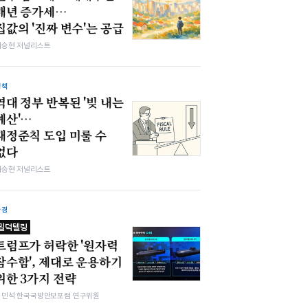
매년 증가세…
집값의 '진짜 변수'는 공급
이승현 저널리스트
정책
역대 정부 반복된 '빚 내는
예산'…
재정준칙 도입 미룰 수
없다
이승현 저널리스트
환경
밀덕텔링
트럼프가 허락한 '원자력
잠수함', 제대로 운용하기
위한 3가지 전략
김민석 한국국방안보포럼 연구위원