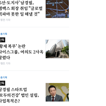
'5선·도지사' 남경필,
젬백스 회장 취임 "글로벌
빅파마 못한 일 해낼 것"
최영찬 기자
심층기획
단독
'황제 복무' 논란
나이스그룹, 여의도 2사옥
팔렸다
차형조 기자
심층기획
단독
남경필 스타트업
'모두의건강' 법인 설립,
사업목적은?