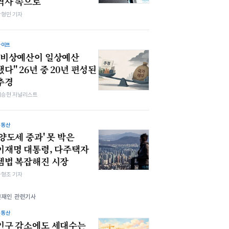
역사 속으로
박형민 기자
라이프
"비상예산이 일상예산
됐다" 26년 중 20년 편성된
추경
이승현 저널리스트
부동산
'양도세 중과' 못 박은
이재명 대통령, 다주택자
셈법 복잡해진 시장
차형조 기자
문재인 관련기사
부동산
인구 감소에도 세대수는