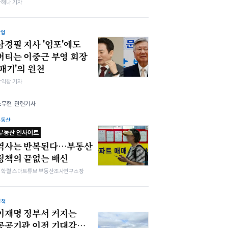
박해나 기자
산업
남경필 지사 '엄포'에도
버티는 이중근 부영 회장
'패기'의 원천
장익창 기자
노무현 관련기사
부동산
부동산 인사이트
역사는 반복된다…부동산
정책의 끝없는 배신
김학렬 스마트튜브 부동산조사연구소장
정책
이재명 정부서 커지는
공공기관 이전 기대감…