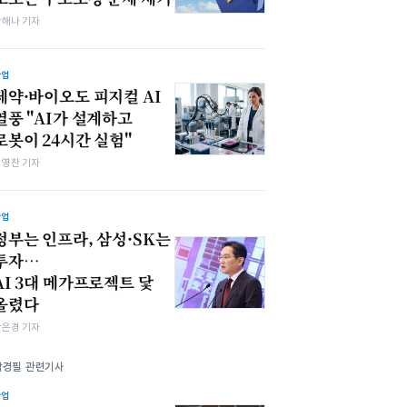
박해나 기자
산업
제약·바이오도 피지컬 AI
열풍 "AI가 설계하고
로봇이 24시간 실험"
최영찬 기자
산업
정부는 인프라, 삼성·SK는
투자…
AI 3대 메가프로젝트 닻
올렸다
강은경 기자
남경필 관련기사
산업