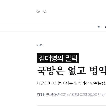
홈
사회
김대영의 밀덕
국방은 없고 병
대선 때마다 불어지는 병역기간 단축논쟁
김대영 군사평론가
·
2017년 02월 07일 08:03
·
약 5