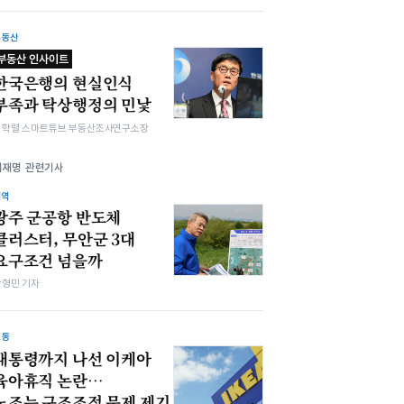
부동산
부동산 인사이트
한국은행의 현실인식
부족과 탁상행정의 민낯
김학렬 스마트튜브 부동산조사연구소장
이재명 관련기사
지역
광주 군공항 반도체
클러스터, 무안군 3대
요구조건 넘을까
박형민 기자
노동
대통령까지 나선 이케아
육아휴직 논란…
노조는 구조조정 문제 제기