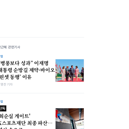
박근혜 관련기사
산업
“병풍보다 성과” 이재명
대통령 순방길 제약·바이오
‘핀셋 동행’ 이유
최영찬 기자
산업
단독
'최순실 게이트'
K스포츠재단 최종 파산…