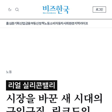
로그인
홈
심층기획
산업
금융
부동산
정책
노동
소비
자동차
사회
환경
지역
라이프
노동
리얼 실리콘밸리
시장을 바꾼 새 시대의
구인구직, 링크드인