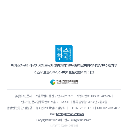
매체소개
윤리강령
기사제보
독자 고충처리
개인정보취급방침
이메일무단수집거부
청소년보호정책
정정·반론 보도
RSS
전체 태그
(주)일요신문사
｜
서울특별시 용산구 만리재로 192
｜
사업자번호: 106-81-48524
｜
인터넷신문사업등록번호: 서울, 아02990
｜
등록·발행일: 2014년 2월 4일
발행인/편집인: 김원양
｜
청소년보호책임자: 김남희
｜
TEL: 02-2198-1591
｜
FAX: 02-738-4675
｜
E-mail:
bizhk@bizhankook.com
Copyright © 2026 비즈한국. All rights reserved.
UPDATE 2026년 7월 16일