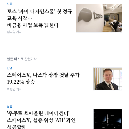
노동
토스 ‘파이 디자인스쿨’ 첫 정규
교육 시작…
비금융 사업 보폭 넓힌다
심지영 기자
일론 머스크 관련기사
산업
스페이스X, 나스닥 상장 첫날 주가
19.22% 상승
박형민 기자
산업
'우주로 쏘아올린 데이터센터'
스페이스X, 실증 위성 'AI1' 과연
성공할까