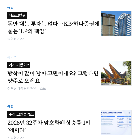
금융
데스크칼럼
돈만 대는 투자는 없다…KB·하나증권에
묻는 ‘LP의 책임’
봉성창 기자
라이프
거기 가봤어?
방학이 많이 남아 고민이세요? 그렇다면
양주로 오세요
정수진 대중문화 칼럼니스트
금융
주간 코인플릭스
2026년 32주차 암호화폐 상승률 1위
‘에이다’
김상연 기자