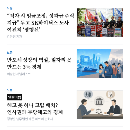
노동
“적자 시 임금조정, 성과급 주식
지급” 두고 SK하이닉스 노사
여전히 ‘평행선’
강은경 기자
노동
반도체 성장의 역설, 일자리 못
만드는 3% 경제
이승현 저널리스트
노동
알쓸비법
해고 못 하니 고립 배치?
인사권과 부당해고의 경계
정양훈 법무법인 바른 파트너 변호사