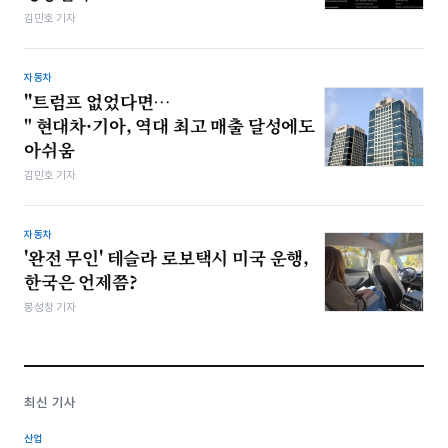
김민호 기자
자동차
"트럼프 없었다면…
" 현대차·기아, 역대 최고 매출 달성에도
아쉬움
김민호 기자
자동차
'완전 무인' 테슬라 로보택시 미국 운행,
한국은 언제쯤?
봉성창 기자
최신 기사
산업