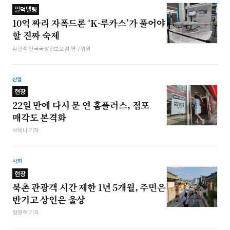
밀덕텔링
10억 짜리 자폭드론 ‘K-루카스’가 풀어야
할 진짜 숙제
김민석 한국국방안보포럼 연구위원
산업
현장
22일 만에 다시 문 연 홈플러스, 점포
매각도 본격화
박해나 기자
사회
현장
북촌 관광객 시간 제한 1년 5개월, 주민은
반기고 상인은 울상
정원혁 기자