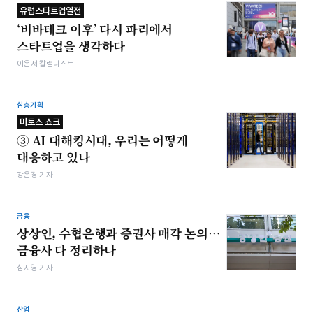
유럽스타트업열전
‘비바테크 이후’ 다시 파리에서
스타트업을 생각하다
이은서 칼럼니스트
심층기획
미토스 쇼크
③ AI 대해킹시대, 우리는 어떻게
대응하고 있나
강은경 기자
금융
상상인, 수협은행과 증권사 매각 논의…
금융사 다 정리하나
심지영 기자
산업