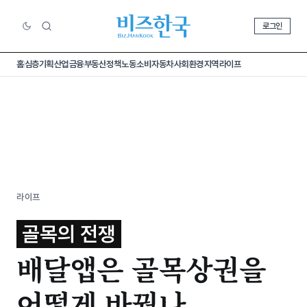
로그인
홈
심층기획
산업
금융
부동산
정책
노동
소비
자동차
사회
환경
지역
라이프
라이프
골목의 전쟁
배달앱은 골목상권을
어떻게 바꿨나