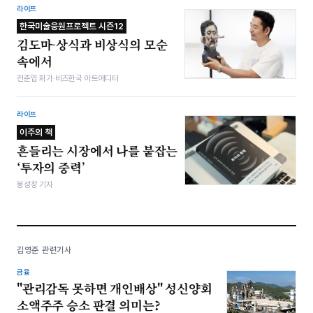
라이프
한국미술응원프로젝트 시즌12
김도마-상식과 비상식의 모순
속에서
전준엽 화가·비즈한국 아트에디터
라이프
이주의 책
흔들리는 시장에서 나를 붙잡는
‘투자의 중력’
봉성창 기자
김영준 관련기사
금융
"관리감독 못하면 개인배상" 성신양회
소액주주 승소 판결 의미는?