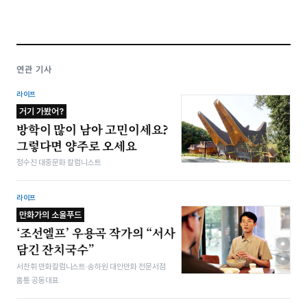
연관 기사
라이프
거기 가봤어?
방학이 많이 남아 고민이세요?
그렇다면 양주로 오세요
정수진 대중문화 칼럼니스트
라이프
만화가의 소울푸드
‘조선엘프’ 우용곡 작가의 “서사
담긴 잔치국수”
서찬휘 만화칼럼니스트·송하원 대안만화 전문서점
홈통 공동대표