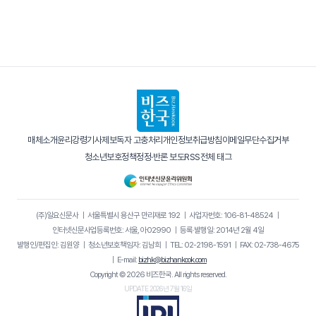
매체소개
윤리강령
기사제보
독자 고충처리
개인정보취급방침
이메일무단수집거부
청소년보호정책
정정·반론 보도
RSS
전체 태그
(주)일요신문사
｜
서울특별시 용산구 만리재로 192
｜
사업자번호: 106-81-48524
｜
인터넷신문사업등록번호: 서울, 아02990
｜
등록·발행일: 2014년 2월 4일
발행인/편집인: 김원양
｜
청소년보호책임자: 김남희
｜
TEL: 02-2198-1591
｜
FAX: 02-738-4675
｜
E-mail:
bizhk@bizhankook.com
Copyright © 2026 비즈한국. All rights reserved.
UPDATE 2026년 7월 16일