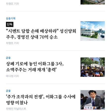
차형조 기자
심층기획
단독
"시멘트 담합 손해 배상하라" 성신양회
주주, 경영진 상대 70억 승소
차형조 기자
금융
상폐 기로에 놓인 이화그룹 3사,
소액주주는 거래 재개 '총력'
여다정 기자
금융
'주가 조작과의 전쟁', 이화그룹 수사에
영향 미쳤나
차해인 저널리스트