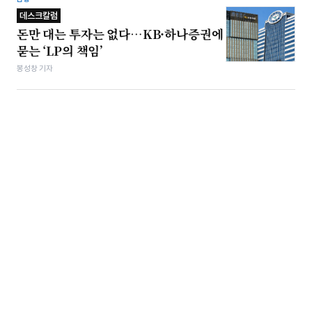
데스크칼럼
돈만 대는 투자는 없다…KB·하나증권에
묻는 ‘LP의 책임’
봉성창 기자