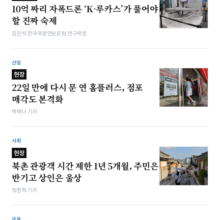
10억 짜리 자폭드론 ‘K-루카스’가 풀어야
할 진짜 숙제
김민석 한국국방안보포럼 연구위원
산업
현장
22일 만에 다시 문 연 홈플러스, 점포
매각도 본격화
박해나 기자
사회
현장
북촌 관광객 시간 제한 1년 5개월, 주민은
반기고 상인은 울상
정원혁 기자
금융