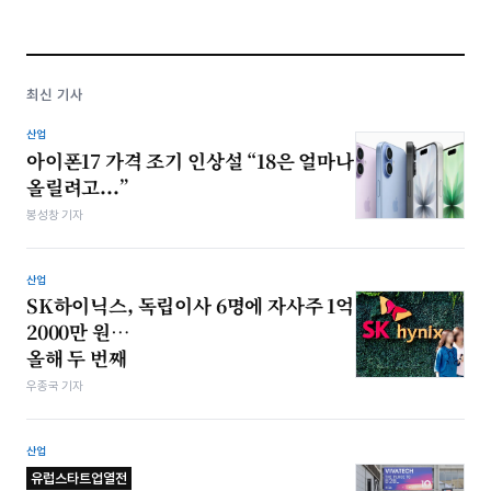
최신 기사
산업
아이폰17 가격 조기 인상설 “18은 얼마나
올릴려고...”
봉성창 기자
산업
SK하이닉스, 독립이사 6명에 자사주 1억
2000만 원…
올해 두 번째
우종국 기자
산업
유럽스타트업열전