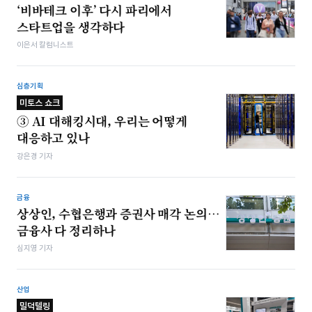
‘비바테크 이후’ 다시 파리에서
스타트업을 생각하다
이은서 칼럼니스트
심층기획
미토스 쇼크
③ AI 대해킹시대, 우리는 어떻게
대응하고 있나
강은경 기자
금융
상상인, 수협은행과 증권사 매각 논의…
금융사 다 정리하나
심지영 기자
산업
밀덕텔링