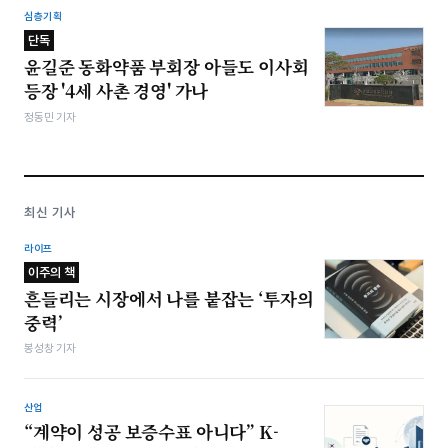
심층기획
단독
윤길준 동화약품 부회장 아들도 이사회
등장 '4세 사촌 경영' 가나
정동민 기자
최신 기사
라이프
이주의 책
흔들리는 시장에서 나를 붙잡는 ‘투자의
중력’
봉성창 기자
산업
“계약이 성공 보증수표 아니다” K-