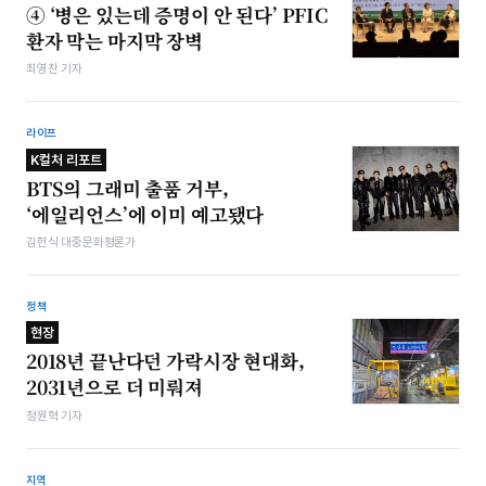
④ ‘병은 있는데 증명이 안 된다’ PFIC
환자 막는 마지막 장벽
최영찬 기자
라이프
K컬처 리포트
BTS의 그래미 출품 거부,
‘에일리언스’에 이미 예고됐다
김헌식 대중문화평론가
정책
현장
2018년 끝난다던 가락시장 현대화,
2031년으로 더 미뤄져
정원혁 기자
지역