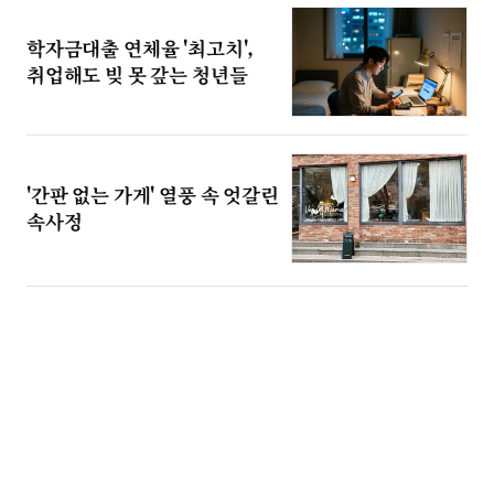
학자금대출 연체율 '최고치',
취업해도 빚 못 갚는 청년들
'간판 없는 가게' 열풍 속 엇갈린
속사정