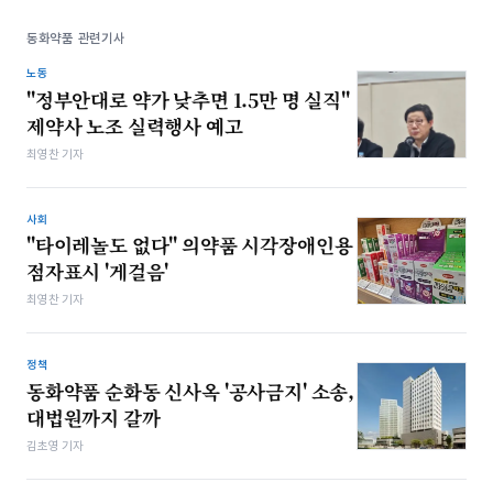
동화약품 관련기사
노동
"정부안대로 약가 낮추면 1.5만 명 실직"
제약사 노조 실력행사 예고
최영찬 기자
사회
"타이레놀도 없다" 의약품 시각장애인용
점자표시 '게걸음'
최영찬 기자
정책
동화약품 순화동 신사옥 '공사금지' 소송,
대법원까지 갈까
김초영 기자