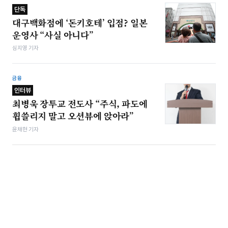
단독
대구백화점에 ‘돈키호테’ 입점? 일본
운영사 “사실 아니다”
심지영 기자
금융
인터뷰
최병욱 장투교 전도사 “주식, 파도에
휩쓸리지 말고 오션뷰에 앉아라”
윤채현 기자