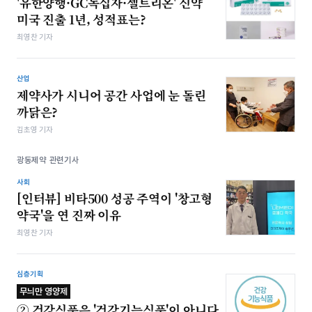
​'유한양행·GC녹십자·셀트리온' 신약
미국 진출 1년, 성적표는?
최영찬 기자
산업
제약사가 시니어 공간 사업에 눈 돌린
까닭은?
김초영 기자
광동제약 관련기사
사회
​[인터뷰] 비타500 성공 주역이 '창고형
약국'을 연 진짜 이유
최영찬 기자
심층기획
무늬만 영양제
② 건강식품은 '건강기능식품'이 아니다