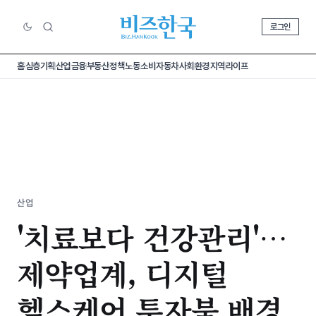
로그인
홈
심층기획
산업
금융
부동산
정책
노동
소비
자동차
사회
환경
지역
라이프
산업
'치료보다 건강관리'…
제약업계, 디지털
헬스케어 투자붐 배경