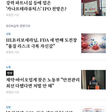
강력 파트너십 등에 업은
'카나프테라퓨틱스' IPO 전망은?
최영찬 기자
GC녹십자 관련기사
산업
HLB 리보세라닙, FDA 세 번째 도전장
"품질 리스크 극복 자신감"
최영찬 기자
노동
현장
제약·바이오업계 찾은 노동부 "안전관리
최선 다했다면 처벌 안 해"
최영찬 기자
산업