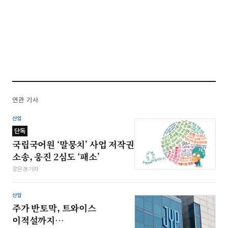
연관 기사
산업
단독
국립국어원 ‘말뭉치’ 사업 저작권
소송, 웅진 2심도 ‘패소’
강은경 기자
산업
주가 반토막, 트와이스
이적설까지…