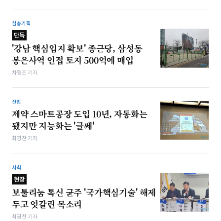
심층기획
단독
'강남 핵심입지 확보' 종근당, 삼성동
봉은사역 인접 토지 500억에 매입
차형조 기자
산업
제약 스마트공장 도입 10년, 자동화는
됐지만 지능화는 '글쎄'
최영찬 기자
사회
현장
보툴리눔 톡신 균주 '국가핵심기술' 해제
두고 엇갈린 목소리
최영찬 기자