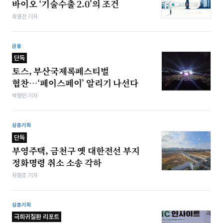
바이오 ‘기술수출 2.0’의 조건
최영찬 기자
금융
단독
토스, 부산국제록페스티벌
협찬…‘페이스페이’ 알리기 나선다
박형민 기자
심층기획
단독
부영주택, 금천구 옛 대한전선 부지
정화명령 취소 소송 각하
차형조 기자
심층기획
극희귀질환 리포트