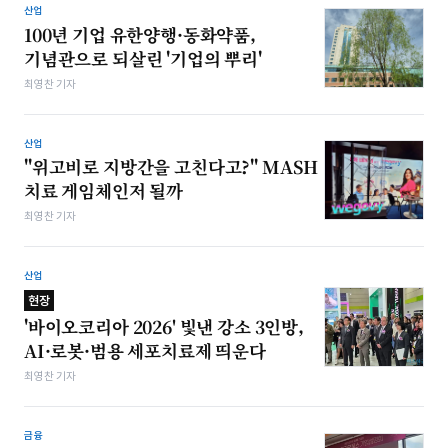
산업
100년 기업 유한양행·동화약품,
기념관으로 되살린 '기업의 뿌리'
최영찬 기자
산업
"위고비로 지방간을 고친다고?" MASH
치료 게임체인저 될까
최영찬 기자
산업
현장
'바이오코리아 2026' 빛낸 강소 3인방,
AI·로봇·범용 세포치료제 띄운다
최영찬 기자
금융