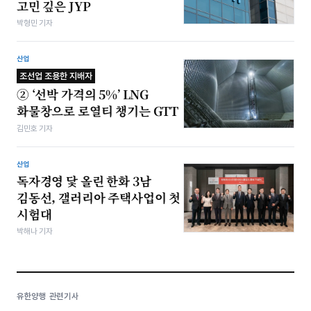
고민 깊은 JYP
박형민 기자
산업
조선업 조용한 지배자
② ‘선박 가격의 5%’ LNG
화물창으로 로열티 챙기는 GTT
김민호 기자
산업
독자경영 닻 올린 한화 3남
김동선, 갤러리아 주택사업이 첫
시험대
박해나 기자
유한양행 관련기사