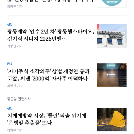
최영찬 기자
산업
광동제약 '인수 2년 차' 광동헬스바이오,
건기식 시너지 2026년엔…
최영찬 기자
금융
'자기주식 소각의무' 상법 개정안 통과
코앞, 씨젠 '2000억' 자사주 어떡하나
최영찬 기자
종근당 관련기사
산업
치매예방약 시장, '콜린' 퇴출 위기에
'은행잎 추출물' 뜨나
최영찬 기자