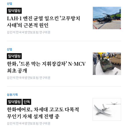
산업
밀덕텔링
LAH-1 엔진 균열 일으킨 '고무망치
사태'의 근본적 원인
김민석 한국국방안보포럼 연구위원
산업
밀덕텔링
한화, '드론 막는 지휘장갑차' N-MCV
최초 공개
김민석 한국국방안보포럼 연구위원
심층기획
밀덕텔링
단독
한화에어로, 차세대 고고도 다목적
무인기 자체 설계 진행 중
김민석 한국국방안보포럼 연구위원