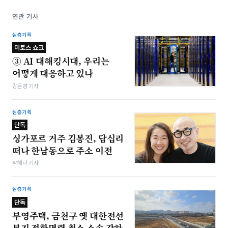
연관 기사
심층기획
미토스 쇼크
③ AI 대해킹시대, 우리는
어떻게 대응하고 있나
강은경 기자
심층기획
단독
싱가포르 거주 김봉진, 답십리
떠나 한남동으로 주소 이전
박해나 기자
심층기획
단독
부영주택, 금천구 옛 대한전선
부지 정화명령 취소 소송 각하