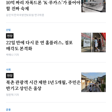
10억 짜리 자폭드론 ‘K-루카스’가 풀어야
할 진짜 숙제
김민석 한국국방안보포럼 연구위원
산업
현장
22일 만에 다시 문 연 홈플러스, 점포
매각도 본격화
박해나 기자
사회
현장
북촌 관광객 시간 제한 1년 5개월, 주민은
반기고 상인은 울상
정원혁 기자
금융