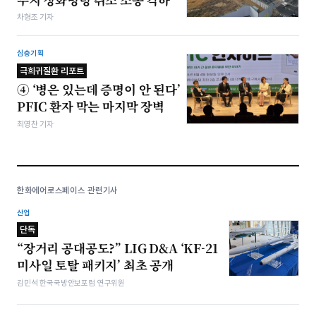
차형조 기자
심층기획
극희귀질환 리포트
④ ‘병은 있는데 증명이 안 된다’
PFIC 환자 막는 마지막 장벽
최영찬 기자
한화에어로스페이스 관련기사
산업
단독
“장거리 공대공도?” LIG D&A ‘KF-21
미사일 토탈 패키지’ 최초 공개
김민석 한국국방안보포럼 연구위원