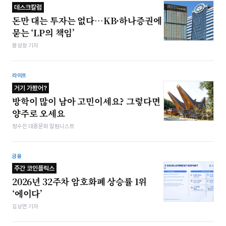
데스크칼럼
돈만 대는 투자는 없다…KB·하나증권에
묻는 ‘LP의 책임’
봉성창 기자
라이프
거기 가봤어?
방학이 많이 남아 고민이세요? 그렇다면
양주로 오세요
정수진 대중문화 칼럼니스트
금융
주간 코인플릭스
2026년 32주차 암호화폐 상승률 1위
‘에이다’
김상연 기자