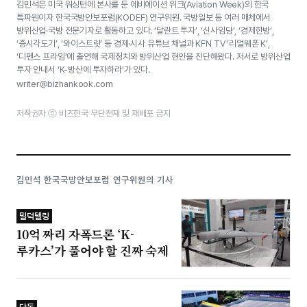
김민석은 미국 워싱턴에 본사를 둔 에비에이션 위크(Aviation Week)의 한국
특파원이자 한국국방안보포럼(KODEF) 연구위원. 국방일보 등 여러 매체에서
방위산업·국방 전문기자로 활동하고 있다. ‘달란트 투자’, ‘신사임당’, ‘경제한방’,
‘증시각도기’, ‘와이스트릿’ 등 경제·시사 유튜브 채널과 KFN TV ‘리얼웨폰 K’,
‘디펜스 프라임’에 출연해 국제정치와 방위산업 현안을 진단해왔다. 저서로 방위산업
투자 안내서 ‘K-방산에 투자하라’가 있다.
writer@bizhankook.com
저작권자 ⓒ 비즈한국 무단전재 및 재배포 금지
김민석 한국국방안보포럼 연구위원의 기사
밀덕텔링
10억 짜리 자폭드론 ‘K-
루카스’가 풀어야 할 진짜 숙제