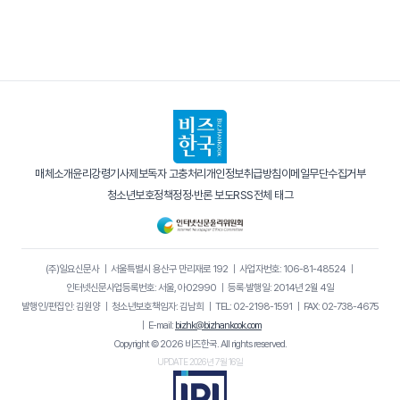
매체소개
윤리강령
기사제보
독자 고충처리
개인정보취급방침
이메일무단수집거부
청소년보호정책
정정·반론 보도
RSS
전체 태그
(주)일요신문사
｜
서울특별시 용산구 만리재로 192
｜
사업자번호: 106-81-48524
｜
인터넷신문사업등록번호: 서울, 아02990
｜
등록·발행일: 2014년 2월 4일
발행인/편집인: 김원양
｜
청소년보호책임자: 김남희
｜
TEL: 02-2198-1591
｜
FAX: 02-738-4675
｜
E-mail:
bizhk@bizhankook.com
Copyright © 2026 비즈한국. All rights reserved.
UPDATE 2026년 7월 16일