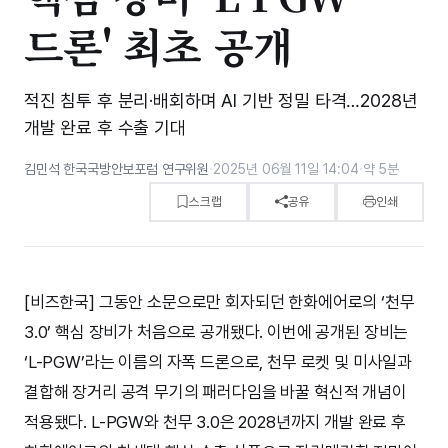
드론' 최초 공개
적진 침투 후 분리·배회하며 AI 기반 정밀 타격…2028년
개발 완료 후 수출 기대
김민석 한국국방안보포럼 연구위원
·
2025년 06월 11일 14:04
·
약 5분
스크랩
공유
인쇄
[비즈한국] 그동안 소문으로만 회자되던 한화에어로의 ‘천무
3.0’ 핵심 장비가 처음으로 공개됐다. 이번에 공개된 장비는
‘L-PGW’라는 이름의 자폭 드론으로, 천무 로켓 및 미사일과
결합해 장거리 공격 무기의 패러다임을 바꿀 혁신적 개념이
적용됐다. L-PGW와 천무 3.0은 2028년까지 개발 완료 후