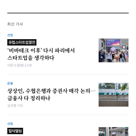
최신 기사
산업
유럽스타트업열전
‘비바테크 이후’ 다시 파리에서
스타트업을 생각하다
이은서 칼럼니스트
금융
상상인, 수협은행과 증권사 매각 논의…
금융사 다 정리하나
심지영 기자
산업
밀덕텔링