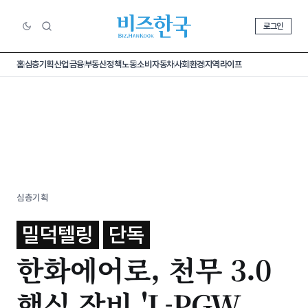
로그인
홈
심층기획
산업
금융
부동산
정책
노동
소비
자동차
사회
환경
지역
라이프
심층기획
밀덕텔링
단독
한화에어로, 천무 3.0
핵심 장비 'L-PGW