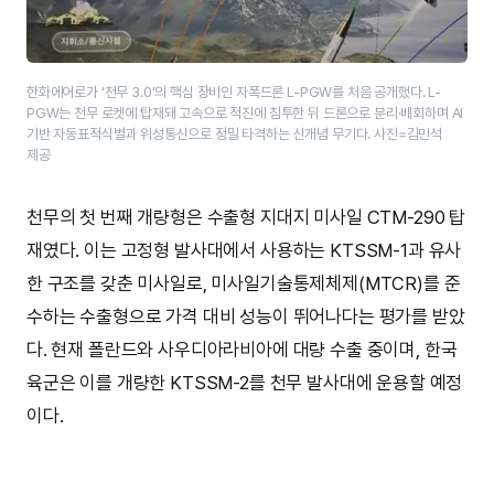
한화에어로가 ‘천무 3.0’의 핵심 장비인 자폭드론 L-PGW를 처음 공개했다. L-
PGW는 천무 로켓에 탑재돼 고속으로 적진에 침투한 뒤 드론으로 분리·배회하며 AI
기반 자동표적식별과 위성통신으로 정밀 타격하는 신개념 무기다. 사진=김민석
제공
천무의 첫 번째 개량형은 수출형 지대지 미사일 CTM-290 탑
재였다. 이는 고정형 발사대에서 사용하는 KTSSM-1과 유사
한 구조를 갖춘 미사일로, 미사일기술통제체제(MTCR)를 준
수하는 수출형으로 가격 대비 성능이 뛰어나다는 평가를 받았
다. 현재 폴란드와 사우디아라비아에 대량 수출 중이며, 한국
육군은 이를 개량한 KTSSM-2를 천무 발사대에 운용할 예정
이다.