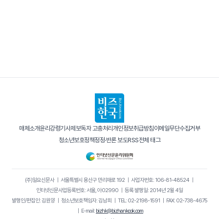
매체소개
윤리강령
기사제보
독자 고충처리
개인정보취급방침
이메일무단수집거부
청소년보호정책
정정·반론 보도
RSS
전체 태그
(주)일요신문사
｜
서울특별시 용산구 만리재로 192
｜
사업자번호: 106-81-48524
｜
인터넷신문사업등록번호: 서울, 아02990
｜
등록·발행일: 2014년 2월 4일
발행인/편집인: 김원양
｜
청소년보호책임자: 김남희
｜
TEL: 02-2198-1591
｜
FAX: 02-738-4675
｜
E-mail:
bizhk@bizhankook.com