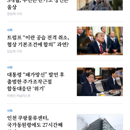
울상
정원혁 기자
사회
트럼프 “이란 공습 전격 취소,
협상 기본조건에 합의” 과연?
김남희 기자
사회
대통령 “패가망신” 발언 후
출범한 주가조작근절
합동대응단 ‘위기’
차해인 저널리스트
사회
인천 쿠팡물류센터,
국가동원령에도 27시간째