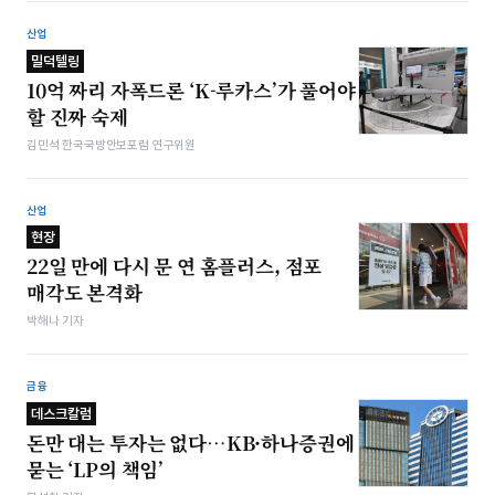
산업
밀덕텔링
10억 짜리 자폭드론 ‘K-루카스’가 풀어야
할 진짜 숙제
김민석 한국국방안보포럼 연구위원
산업
현장
22일 만에 다시 문 연 홈플러스, 점포
매각도 본격화
박해나 기자
금융
데스크칼럼
돈만 대는 투자는 없다…KB·하나증권에
묻는 ‘LP의 책임’