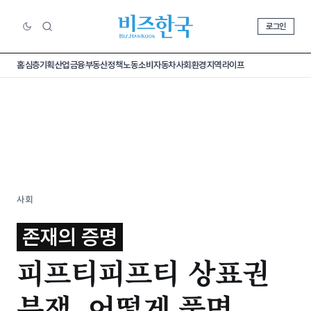
로그인
홈
심층기획
산업
금융
부동산
정책
노동
소비
자동차
사회
환경
지역
라이프
사회
존재의 증명
피프티피프티 상표권
분쟁, 어떻게 풀면