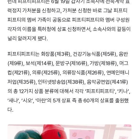
런데 피프티피프티는 6월 19일 갑자기 소속사에 전속계약 효
력정지 가처분을 신청하고, 가처분 신청한 바로 그날 피프티
피프티의 멤버 가족이 공동으로 피프티피프티와 멤버 구성원
각자의 이름을 특허청에 상표 신청하면서, 소속사와의 갈등이
널리 알려지게 됐다.
피프티피프티는 화장품(제3류), 건강기능식품(제5류), 음반
(제9류), 보석(제14류), 문방구(제16류), 가방(제18류), 머그
컵(제21류), 의류(제25류), 의류장식품(제26류), 연예인매니
저업(제35류), 인터넷방송업(제38류), 음악공연업(제41류)
의 총 12가지 상품 분류에 대해서 각각 ‘피프티피프티’, ‘키나’,
‘새나’, ‘시오’, ‘아란’의 5개 상표 즉 총 60개의 상표를 출원했
다.