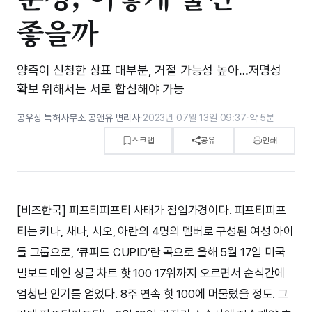
좋을까
양측이 신청한 상표 대부분, 거절 가능성 높아…저명성
확보 위해서는 서로 합심해야 가능
공우상 특허사무소 공앤유 변리사
·
2023년 07월 13일 09:37
·
약 5분
스크랩
공유
인쇄
[비즈한국] 피프티피프티 사태가 점입가경이다. 피프티피프
티는 키나, 새나, 시오, 아란의 4명의 멤버로 구성된 여성 아이
돌 그룹으로, ‘큐피드 CUPID’란 곡으로 올해 5월 17일 미국
빌보드 메인 싱글 차트 핫 100 17위까지 오르면서 순식간에
엄청난 인기를 얻었다. 8주 연속 핫 100에 머물렀을 정도. 그