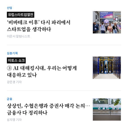
산업
유럽스타트업열전
‘비바테크 이후’ 다시 파리에서
스타트업을 생각하다
이은서 칼럼니스트
심층기획
미토스 쇼크
③ AI 대해킹시대, 우리는 어떻게
대응하고 있나
강은경 기자
금융
상상인, 수협은행과 증권사 매각 논의…
금융사 다 정리하나
심지영 기자