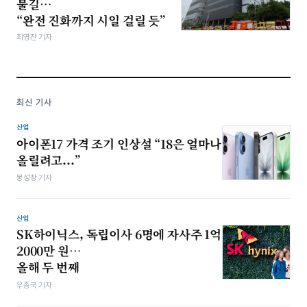
불길…
“완전 진화까지 시일 걸릴 듯”
최영찬 기자
최신 기사
산업
아이폰17 가격 조기 인상설 “18은 얼마나
올릴려고...”
봉성창 기자
산업
SK하이닉스, 독립이사 6명에 자사주 1억
2000만 원…
올해 두 번째
우종국 기자