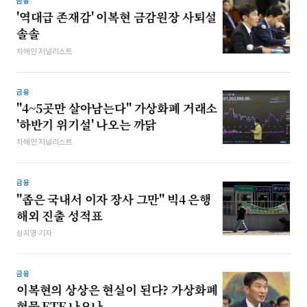
금융
'역대급 존재감' 이복현 금감원장 사퇴설
솔솔
차해인 저널리스트
금융
"4~5곳만 살아남는다" 가상화폐 거래소
'하반기 위기설' 나오는 까닭
차해인 저널리스트
금융
"좁은 국내서 이자 장사 그만" 빅4 은행
해외 진출 성적표
심지영 기자
금융
이복현의 상상은 현실이 된다? 가상화폐
현물 ETF 나오나