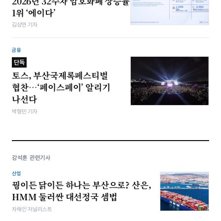
2026년 32주차 암호화폐 상승률
1위 ‘에이다’
김상연 기자
금융
단독
토스, 부산국제록페스티벌
협찬…‘페이스페이’ 알리기
나선다
박형민 기자
강석훈 관련기사
산업
꿩이든 닭이든 하나는 부산으로? 산은,
HMM 둘러싼 대선정국 셈법
차해인 저널리스트