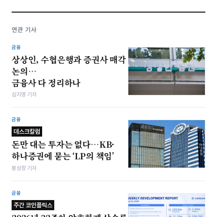
연관 기사
금융
상상인, 수협은행과 증권사 매각
논의…
금융사 다 정리하나
심지영 기자
금융
데스크칼럼
돈만 대는 투자는 없다…KB·
하나증권에 묻는 ‘LP의 책임’
봉성창 기자
금융
주간 코인플릭스