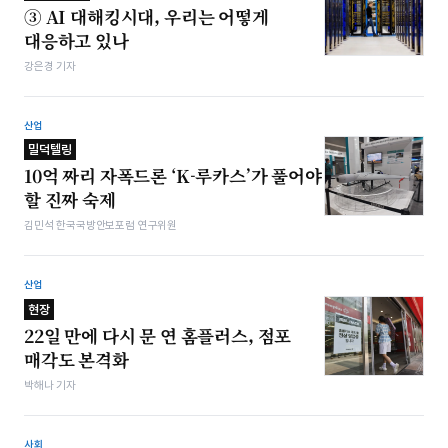
③ AI 대해킹시대, 우리는 어떻게
대응하고 있나
강은경 기자
산업
밀덕텔링
10억 짜리 자폭드론 ‘K-루카스’가 풀어야
할 진짜 숙제
김민석 한국국방안보포럼 연구위원
산업
현장
22일 만에 다시 문 연 홈플러스, 점포
매각도 본격화
박해나 기자
사회