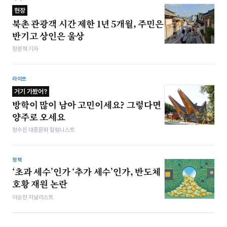
현장
북촌 관광객 시간 제한 1년 5개월, 주민은
반기고 상인은 울상
정원혁 기자
라이프
거기 가봤어?
방학이 많이 남아 고민이세요? 그렇다면
양주로 오세요
정수진 대중문화 칼럼니스트
정책
‘초과 세수’인가 ‘추가 세수’인가, 반도체
호황 재원 논란
이승현 저널리스트