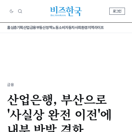
로그인
홈
심층기획
산업
금융
부동산
정책
노동
소비
자동차
사회
환경
지역
라이프
금융
산업은행, 부산으로
'사실상 완전 이전'에
내부 반발 격화