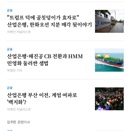
금융
"트럼프 덕에 골칫덩이가 효자로"
산업은행, 한화오션 지분 매각 뒷이야기
차해인 저널리스트
금융
산업은행·해진공 CB 전환과 HMM
민영화 둘러싼 셈법
박형민 기자
금융
산업은행 부산 이전, 계엄 여파로
'백지화'?
차해인 저널리스트
김주현 관련기사