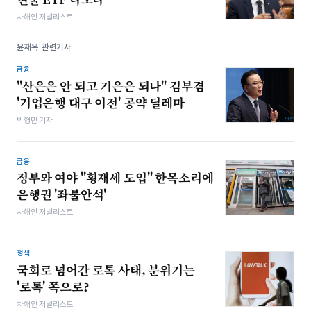
차해인 저널리스트
윤재옥 관련기사
금융
"산은은 안 되고 기은은 되나" 김부겸
'기업은행 대구 이전' 공약 딜레마
박형민 기자
금융
정부와 여야 "횡재세 도입" 한목소리에
은행권 '좌불안석'
차해인 저널리스트
정책
국회로 넘어간 로톡 사태, 분위기는
'로톡' 쪽으로?
차해인 저널리스트