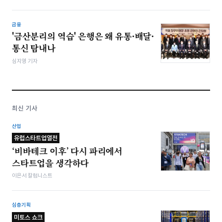
금융
'금산분리의 역습' 은행은 왜 유통·배달·
통신 탐내나
심지영 기자
최신 기사
산업
유럽스타트업열전
‘비바테크 이후’ 다시 파리에서
스타트업을 생각하다
이은서 칼럼니스트
심층기획
미토스 쇼크