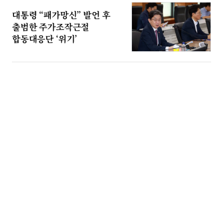
대통령 “패가망신” 발언 후
출범한 주가조작근절
합동대응단 ‘위기’