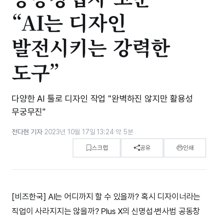
“AI는 디자인
발전시키는 강력한
도구”
다양한 AI 툴로 디자인 작업 "완벽하진 않지만 활용성
무궁무진"
전다현 기자
·
2023년 10월 17일 13:24
·
약 5분
스크랩
공유
인쇄
[비즈한국] AI는 어디까지 할 수 있을까? 혹시 디자이너라는
직업이 사라지지는 않을까? Plus X의 신명섭·변사범 공동창