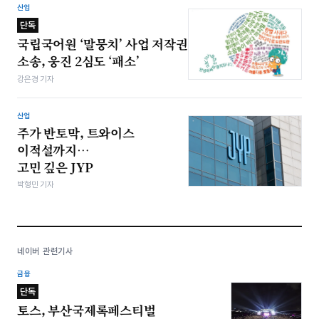
산업
단독
국립국어원 ‘말뭉치’ 사업 저작권
소송, 웅진 2심도 ‘패소’
강은경 기자
산업
주가 반토막, 트와이스
이적설까지…
고민 깊은 JYP
박형민 기자
네이버 관련기사
금융
단독
토스, 부산국제록페스티벌