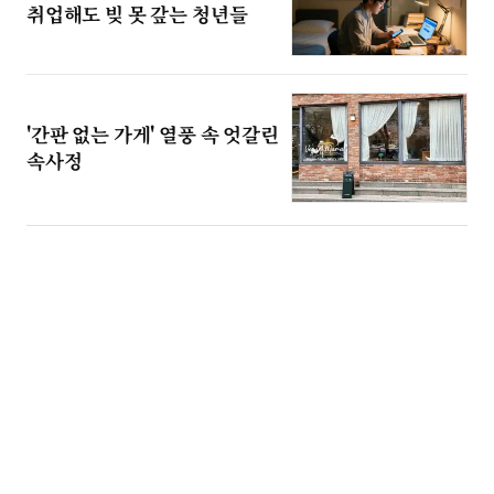
취업해도 빚 못 갚는 청년들
'간판 없는 가게' 열풍 속 엇갈린
속사정