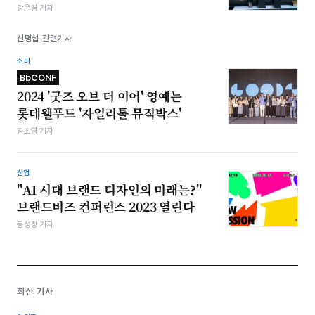
강은경 기자
신명섭 관련기사
소비
BbCONF
2024 '굿즈 오브 더 이어' 영예는
롯데웰푸드 '자일리톨 뮤직박스'
김초영 기자
산업
"AI 시대 브랜드 디자인의 미래는?"
브랜드비즈 컨퍼런스 2023 열린다
봉성창 기자
최신 기사