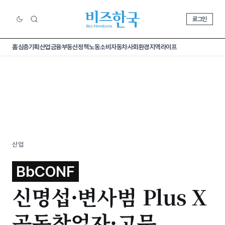
로그인
홈
심층기획
산업
금융
부동산
정책
노동
소비
자동차
사회
환경
지역
라이프
산업
BbCONF
신명섭·변사범 Plus X
공동창업자·고문