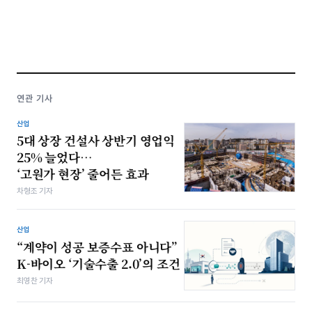
연관 기사
산업
5대 상장 건설사 상반기 영업익
25% 늘었다…
‘고원가 현장’ 줄어든 효과
차형조 기자
산업
“계약이 성공 보증수표 아니다”
K-바이오 ‘기술수출 2.0’의 조건
최영찬 기자