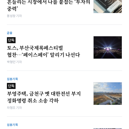
흔들리는 시장에서 나를 붙잡는 ‘투자의
중력’
봉성창 기자
금융
단독
토스, 부산국제록페스티벌
협찬…‘페이스페이’ 알리기 나선다
박형민 기자
심층기획
단독
부영주택, 금천구 옛 대한전선 부지
정화명령 취소 소송 각하
차형조 기자
심층기획