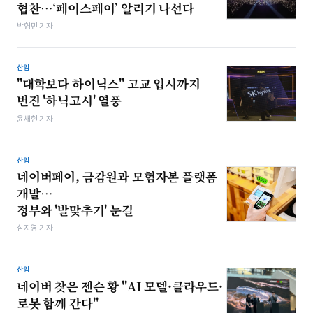
협찬…‘페이스페이’ 알리기 나선다
박형민 기자
산업
"대학보다 하이닉스" 고교 입시까지
번진 '하닉고시' 열풍
윤채현 기자
산업
네이버페이, 금감원과 모험자본 플랫폼
개발…
정부와 '발맞추기' 눈길
심지영 기자
산업
네이버 찾은 젠슨 황 "AI 모델·클라우드·
로봇 함께 간다"