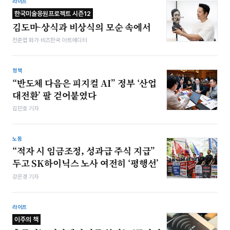
라이프
한국미술응원프로젝트 시즌12
김도마-상식과 비상식의 모순 속에서
전준엽 화가·비즈한국 아트에디터
정책
“반도체 다음은 피지컬 AI” 정부 ‘산업
대전환’ 팔 걷어붙였다
김민호 기자
노동
“적자 시 임금조정, 성과급 주식 지급”
두고 SK하이닉스 노사 여전히 ‘평행선’
강은경 기자
라이프
이주의 책