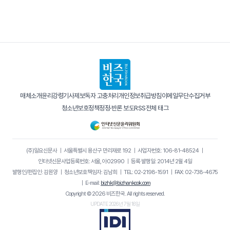
매체소개
윤리강령
기사제보
독자 고충처리
개인정보취급방침
이메일무단수집거부
청소년보호정책
정정·반론 보도
RSS
전체 태그
(주)일요신문사
｜
서울특별시 용산구 만리재로 192
｜
사업자번호: 106-81-48524
｜
인터넷신문사업등록번호: 서울, 아02990
｜
등록·발행일: 2014년 2월 4일
발행인/편집인: 김원양
｜
청소년보호책임자: 김남희
｜
TEL: 02-2198-1591
｜
FAX: 02-738-4675
｜
E-mail:
bizhk@bizhankook.com
Copyright © 2026 비즈한국. All rights reserved.
UPDATE 2026년 7월 16일