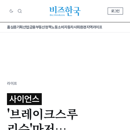
로그인
홈
심층기획
산업
금융
부동산
정책
노동
소비
자동차
사회
환경
지역
라이프
라이프
사이언스
'브레이크스루
리슨'마저…