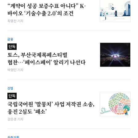
“계약이 성공 보증수표 아니다” K-
바이오 ‘기술수출 2.0’의 조건
최영찬 기자
금융
단독
토스, 부산국제록페스티벌
협찬…‘페이스페이’ 알리기 나선다
박형민 기자
산업
단독
국립국어원 ‘말뭉치’ 사업 저작권 소송,
웅진 2심도 ‘패소’
강은경 기자
심층기획