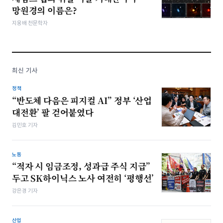
망원경의 이름은?
지웅배 천문학자
최신 기사
정책
“반도체 다음은 피지컬 AI” 정부 ‘산업
대전환’ 팔 걷어붙였다
김민호 기자
노동
“적자 시 임금조정, 성과급 주식 지급”
두고 SK하이닉스 노사 여전히 ‘평행선’
강은경 기자
산업