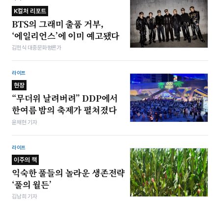
K컬처 리포트
BTS의 그래미 출품 거부,
‘에일리언스’에 이미 예고됐다
김헌식 대중문화평론가
라이프
현장
“무더위 날려버려” DDP에서
한여름 밤의 축제가 펼쳐졌다
윤채현 기자
라이프
이주의 책
익숙한 풀들의 놀라운 생존전략
‘풀의 월든’
김남희 기자