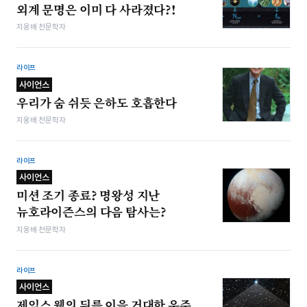
외계 문명은 이미 다 사라졌다?!
지웅배 천문학자
라이프
사이언스
우리가 숨 쉬듯 은하도 호흡한다
지웅배 천문학자
라이프
사이언스
미션 조기 종료? 명왕성 지난
뉴호라이즌스의 다음 탐사는?
지웅배 천문학자
라이프
사이언스
제임스 웹의 뒤를 이을 거대한 우주