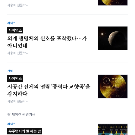
지웅배 천문학자
라이프
사이언스
외계 생명체의 신호를 포착했다…가
아니었네
지웅배 천문학자
산업
사이언스
시공간 전체의 떨림 '중력파 교향곡'을
감지하다
지웅배 천문학자
칼 세이건 관련기사
라이프
우주먼지의 별 헤는 밤