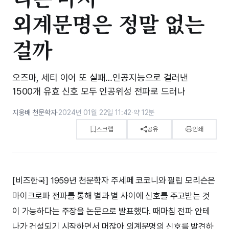
외계문명은 정말 없는
걸까
오즈마, 세티 이어 또 실패…인공지능으로 걸러낸
1500개 유효 신호 모두 인공위성 전파로 드러나
지웅배 천문학자
·
2024년 01월 22일 11:42
·
약 12분
스크랩
공유
인쇄
[비즈한국] 1959년 천문학자 주세페 코코니와 필립 모리슨은
마이크로파 전파를 통해 별과 별 사이에 신호를 주고받는 것
이 가능하다는 주장을 논문으로 발표했다. 때마침 전파 안테
나가 건설되기 시작하면서 머잖아 외계문명의 신호를 발견하