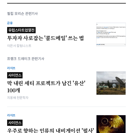
필립 모리슨 관련기사
금융
유럽스타트업열전
투자자 사로잡는 '콜드메일' 쓰는 법
이은서 칼럼니스트
프랭크 드레이크 관련기사
라이프
사이언스
막 내린 세티 프로젝트가 남긴 '유산'
100개
지웅배 천문학자
라이프
사이언스
우주로 향하는 인류의 내비게이션 '펄사'