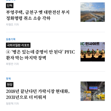
단독
부영주택, 금천구 옛 대한전선 부지
정화명령 취소 소송 각하
차형조 기자
심층기획
극희귀질환 리포트
④ ‘병은 있는데 증명이 안 된다’ PFIC
환자 막는 마지막 장벽
최영찬 기자
정책
현장
2018년 끝난다던 가락시장 현대화,
2031년으로 더 미뤄져
정원혁 기자