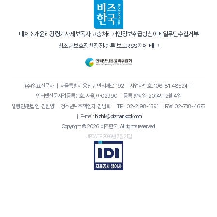
매체소개
윤리강령
기사제보
독자 고충처리
개인정보취급방침
이메일무단수집거부
청소년보호정책
정정·반론 보도
RSS
전체 태그
(주)일요신문사
｜
서울특별시 용산구 만리재로 192
｜
사업자번호: 106-81-48524
｜
인터넷신문사업등록번호: 서울, 아02990
｜
등록·발행일: 2014년 2월 4일
발행인/편집인: 김원양
｜
청소년보호책임자: 김남희
｜
TEL: 02-2198-1591
｜
FAX: 02-738-4675
｜
E-mail:
bizhk@bizhankook.com
Copyright © 2026 비즈한국. All rights reserved.
UPDATE 2026년 7월 21일