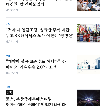
대전환’ 팔 걷어붙였다
김민호 기자
노동
“적자 시 임금조정, 성과급 주식 지급”
두고 SK하이닉스 노사 여전히 ‘평행선’
강은경 기자
산업
“계약이 성공 보증수표 아니다” K-
바이오 ‘기술수출 2.0’의 조건
최영찬 기자
금융
단독
토스, 부산국제록페스티벌
협찬…‘페이스페이’ 알리기 나선다