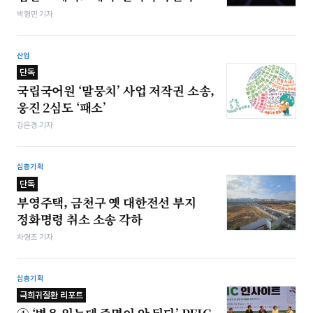
박형민 기자
산업
단독
국립국어원 ‘말뭉치’ 사업 저작권 소송,
웅진 2심도 ‘패소’
강은경 기자
심층기획
단독
부영주택, 금천구 옛 대한전선 부지
정화명령 취소 소송 각하
차형조 기자
심층기획
극희귀질환 리포트