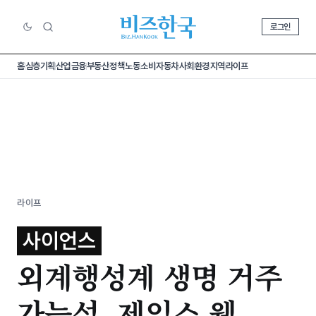
로그인
홈
심층기획
산업
금융
부동산
정책
노동
소비
자동차
사회
환경
지역
라이프
라이프
사이언스
외계행성계 생명 거주
가능성, 제임스 웹