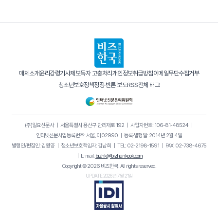
매체소개
윤리강령
기사제보
독자 고충처리
개인정보취급방침
이메일무단수집거부
청소년보호정책
정정·반론 보도
RSS
전체 태그
(주)일요신문사
｜
서울특별시 용산구 만리재로 192
｜
사업자번호: 106-81-48524
｜
인터넷신문사업등록번호: 서울, 아02990
｜
등록·발행일: 2014년 2월 4일
발행인/편집인: 김원양
｜
청소년보호책임자: 김남희
｜
TEL: 02-2198-1591
｜
FAX: 02-738-4675
｜
E-mail:
bizhk@bizhankook.com
Copyright © 2026 비즈한국. All rights reserved.
UPDATE 2026년 7월 21일