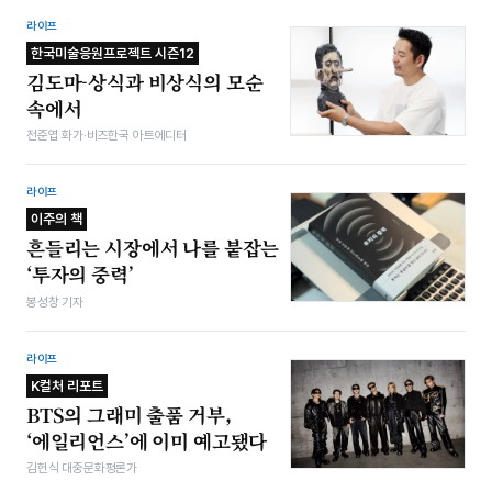
라이프
한국미술응원프로젝트 시즌12
김도마-상식과 비상식의 모순
속에서
전준엽 화가·비즈한국 아트에디터
라이프
이주의 책
흔들리는 시장에서 나를 붙잡는
‘투자의 중력’
봉성창 기자
라이프
K컬처 리포트
BTS의 그래미 출품 거부,
‘에일리언스’에 이미 예고됐다
김헌식 대중문화평론가