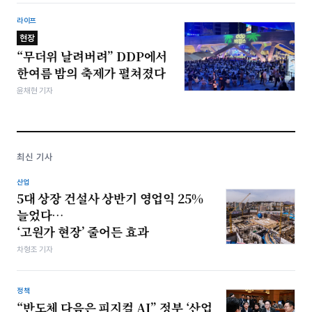
라이프
현장
“무더위 날려버려” DDP에서
한여름 밤의 축제가 펼쳐졌다
윤채현 기자
최신 기사
산업
5대 상장 건설사 상반기 영업익 25%
늘었다…
‘고원가 현장’ 줄어든 효과
차형조 기자
정책
“반도체 다음은 피지컬 AI” 정부 ‘산업