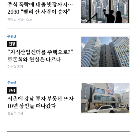
주식 폭락에 대출 빗장까지…
2030 “빨리 산 사람이 승자”
차해인 저널리스트
부동산
현장
“지식산업센터를 주택으로?”
토론회와 현실은 다르다
정원혁 기자
부동산
현장
서촌에 강남 투자 부동산 뜨자
10년 상인들 떠나갔다
정원혁 기자