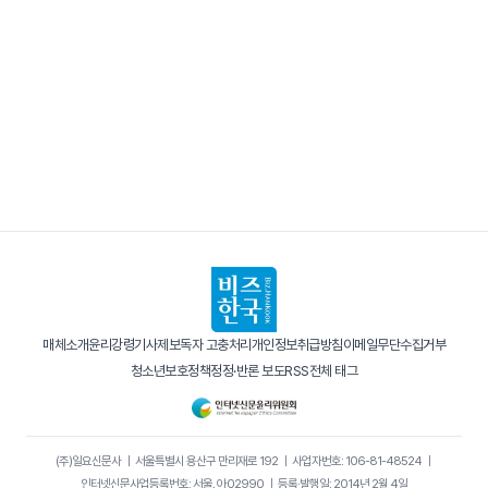
매체소개
윤리강령
기사제보
독자 고충처리
개인정보취급방침
이메일무단수집거부
청소년보호정책
정정·반론 보도
RSS
전체 태그
(주)일요신문사
｜
서울특별시 용산구 만리재로 192
｜
사업자번호: 106-81-48524
｜
인터넷신문사업등록번호: 서울, 아02990
｜
등록·발행일: 2014년 2월 4일