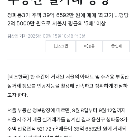
청파동3가 주택 39억 6592만 원에 매매 '최고가'…평당
2억 5000만 원으로 서울시 평균의 '5배' 이상
김상연 기자
·
2025년 09월 15일 10:48
·
약 3분
스크랩
공유
인쇄
[비즈한국] 한 주간에 거래된 서울의 아파트 및 주거용 부동산
실거래 정보를 인공지능을 활용해 신속하고 정확하게 전달하
고자 한다.
서울 부동산 정보광장에 따르면, 9월 8일부터 9월 12일까지
서울시 주거 매물 실거래가를 집계한 결과 용산구 청파동3가
주택 전용면적 521.72㎡ 매물이 39억 6592만 원에 거래되