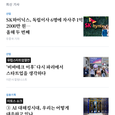
최신 기사
산업
SK하이닉스, 독립이사 6명에 자사주 1억
2000만 원…
올해 두 번째
우종국 기자
산업
유럽스타트업열전
‘비바테크 이후’ 다시 파리에서
스타트업을 생각하다
이은서 칼럼니스트
심층기획
미토스 쇼크
③ AI 대해킹시대, 우리는 어떻게
대응하고 있나