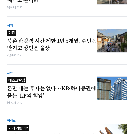
박해나 기자
사회
현장
북촌 관광객 시간 제한 1년 5개월, 주민은
반기고 상인은 울상
정원혁 기자
금융
데스크칼럼
돈만 대는 투자는 없다…KB·하나증권에
묻는 ‘LP의 책임’
봉성창 기자
라이프
거기 가봤어?