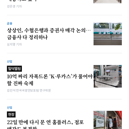
강은경 기자
금융
상상인, 수협은행과 증권사 매각 논의…
금융사 다 정리하나
심지영 기자
산업
밀덕텔링
10억 짜리 자폭드론 ‘K-루카스’가 풀어야
할 진짜 숙제
김민석 한국국방안보포럼 연구위원
산업
현장
22일 만에 다시 문 연 홈플러스, 점포
매각도 본격화