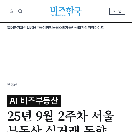
로그인
홈
심층기획
산업
금융
부동산
정책
노동
소비
자동차
사회
환경
지역
라이프
부동산
AI 비즈부동산
25년 9월 2주차 서울
부동산 실거래 동향