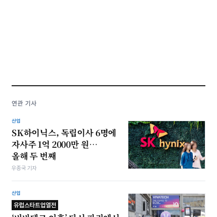
연관 기사
산업
SK하이닉스, 독립이사 6명에
자사주 1억 2000만 원…
올해 두 번째
우종국 기자
산업
유럽스타트업열전