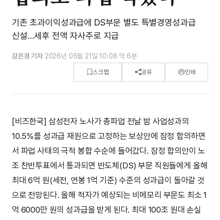
기존 초과이익성과급에 DS부문 별도 특별경영성과급
신설…세후 전액 자사주로 지급
강은경 기자
·
2026년 05월 21일 10:08
·
약 6분
스크랩
공유
인쇄
[비즈한국] 삼성전자 노사가 총파업 전날 밤 사업성과의
10.5%를 성과급 재원으로 고정하는 보상안에 잠정 합의하면
서 파업 사태의 극적 봉합 수순에 들어갔다. 잠정 합의안이 노
조 찬반투표에서 통과되면 반도체(DS) 부문 직원들에게 올해
최대 6억 원(세전, 연봉 1억 기준) 수준의 성과급이 돌아갈 것
으로 전망된다. 올해 적자가 예상되는 비메모리 부문도 최소 1
억 6000만 원의 성과급을 받게 된다. 최대 100조 원대 손실