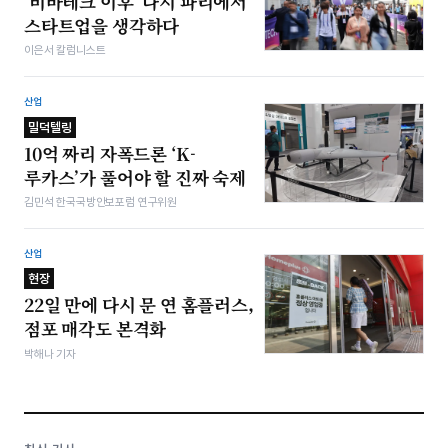
‘비바테크 이후’ 다시 파리에서
스타트업을 생각하다
이은서 칼럼니스트
산업
밀덕텔링
10억 짜리 자폭드론 ‘K-
루카스’가 풀어야 할 진짜 숙제
김민석 한국국방안보포럼 연구위원
산업
현장
22일 만에 다시 문 연 홈플러스,
점포 매각도 본격화
박해나 기자