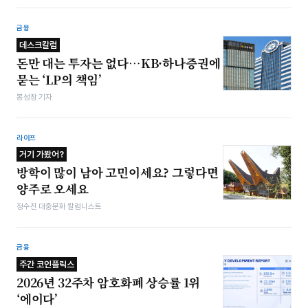
금융
데스크칼럼
돈만 대는 투자는 없다…KB·하나증권에
묻는 ‘LP의 책임’
봉성창 기자
라이프
거기 가봤어?
방학이 많이 남아 고민이세요? 그렇다면
양주로 오세요
정수진 대중문화 칼럼니스트
금융
주간 코인플릭스
2026년 32주차 암호화폐 상승률 1위
‘에이다’