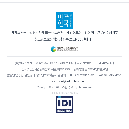
매체소개
윤리강령
기사제보
독자 고충처리
개인정보취급방침
이메일무단수집거부
청소년보호정책
정정·반론 보도
RSS
전체 태그
(주)일요신문사
｜
서울특별시 용산구 만리재로 192
｜
사업자번호: 106-81-48524
｜
인터넷신문사업등록번호: 서울, 아02990
｜
등록·발행일: 2014년 2월 4일
발행인/편집인: 김원양
｜
청소년보호책임자: 김남희
｜
TEL: 02-2198-1591
｜
FAX: 02-738-4675
｜
E-mail:
bizhk@bizhankook.com
Copyright © 2026 비즈한국. All rights reserved.
UPDATE 2026년 7월 16일