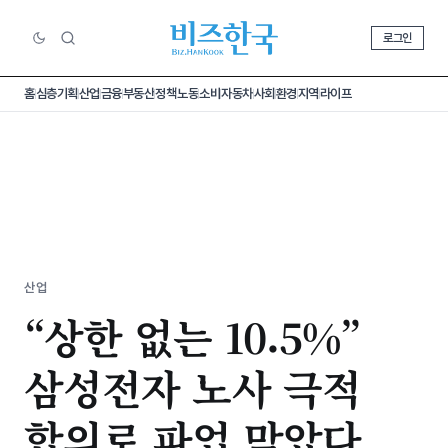
로그인
홈
심층기획
산업
금융
부동산
정책
노동
소비
자동차
사회
환경
지역
라이프
산업
“상한 없는 10.5%”
삼성전자 노사 극적
합의로 파업 막았다