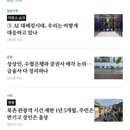
최신 기사
심층기획
미토스 쇼크
③ AI 대해킹시대, 우리는 어떻게
대응하고 있나
강은경 기자
금융
상상인, 수협은행과 증권사 매각 논의…
금융사 다 정리하나
심지영 기자
사회
현장
북촌 관광객 시간 제한 1년 5개월, 주민은
반기고 상인은 울상
정원혁 기자