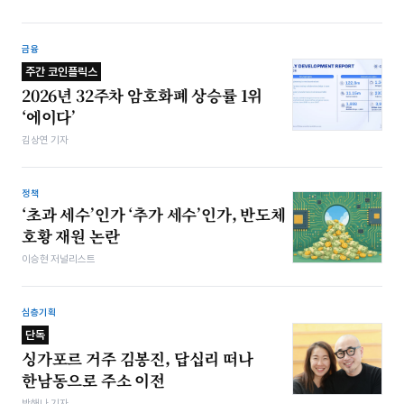
금융
주간 코인플릭스
2026년 32주차 암호화폐 상승률 1위
‘에이다’
김상연 기자
정책
‘초과 세수’인가 ‘추가 세수’인가, 반도체
호황 재원 논란
이승현 저널리스트
심층기획
단독
싱가포르 거주 김봉진, 답십리 떠나
한남동으로 주소 이전
박해나 기자