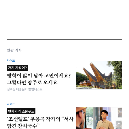
연관 기사
라이프
거기 가봤어?
방학이 많이 남아 고민이세요?
그렇다면 양주로 오세요
정수진 대중문화 칼럼니스트
라이프
만화가의 소울푸드
‘조선엘프’ 우용곡 작가의 “서사
담긴 잔치국수”