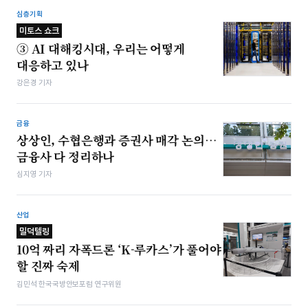
심층기획
미토스 쇼크
③ AI 대해킹시대, 우리는 어떻게
대응하고 있나
강은경 기자
금융
상상인, 수협은행과 증권사 매각 논의…
금융사 다 정리하나
심지영 기자
산업
밀덕텔링
10억 짜리 자폭드론 ‘K-루카스’가 풀어야
할 진짜 숙제
김민석 한국국방안보포럼 연구위원