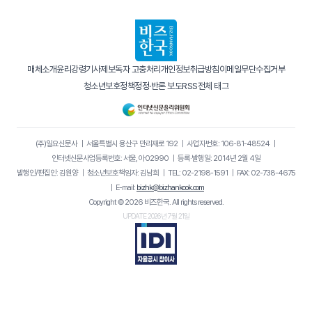
매체소개
윤리강령
기사제보
독자 고충처리
개인정보취급방침
이메일무단수집거부
청소년보호정책
정정·반론 보도
RSS
전체 태그
(주)일요신문사
｜
서울특별시 용산구 만리재로 192
｜
사업자번호: 106-81-48524
｜
인터넷신문사업등록번호: 서울, 아02990
｜
등록·발행일: 2014년 2월 4일
발행인/편집인: 김원양
｜
청소년보호책임자: 김남희
｜
TEL: 02-2198-1591
｜
FAX: 02-738-4675
｜
E-mail:
bizhk@bizhankook.com
Copyright © 2026 비즈한국. All rights reserved.
UPDATE 2026년 7월 21일