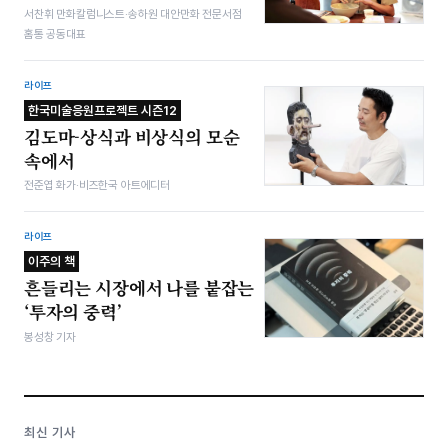
서찬휘 만화칼럼니스트·송하원 대안만화 전문서점
홈통 공동대표
라이프
한국미술응원프로젝트 시즌12
김도마-상식과 비상식의 모순
속에서
전준엽 화가·비즈한국 아트에디터
라이프
이주의 책
흔들리는 시장에서 나를 붙잡는
‘투자의 중력’
봉성창 기자
최신 기사