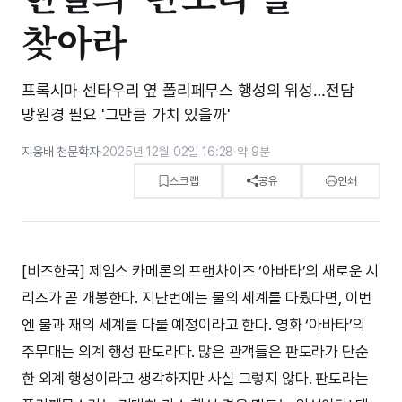
찾아라
프록시마 센타우리 옆 폴리페무스 행성의 위성…전담
망원경 필요 '그만큼 가치 있을까'
지웅배 천문학자
·
2025년 12월 02일 16:28
·
약 9분
스크랩
공유
인쇄
[비즈한국] 제임스 카메론의 프랜차이즈 ‘아바타’의 새로운 시
리즈가 곧 개봉한다. 지난번에는 물의 세계를 다뤘다면, 이번
엔 불과 재의 세계를 다룰 예정이라고 한다. 영화 ‘아바타’의
주무대는 외계 행성 판도라다. 많은 관객들은 판도라가 단순
한 외계 행성이라고 생각하지만 사실 그렇지 않다. 판도라는