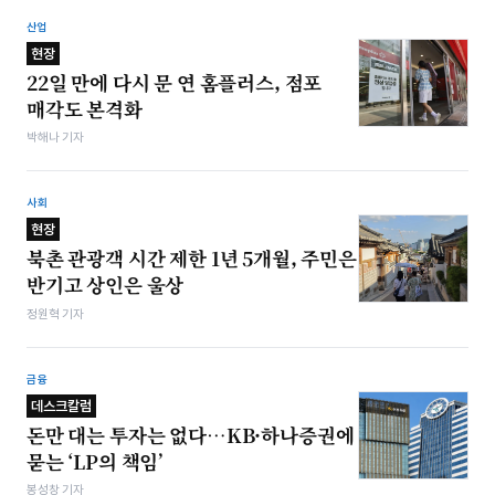
산업
현장
22일 만에 다시 문 연 홈플러스, 점포
매각도 본격화
박해나 기자
사회
현장
북촌 관광객 시간 제한 1년 5개월, 주민은
반기고 상인은 울상
정원혁 기자
금융
데스크칼럼
돈만 대는 투자는 없다…KB·하나증권에
묻는 ‘LP의 책임’
봉성창 기자