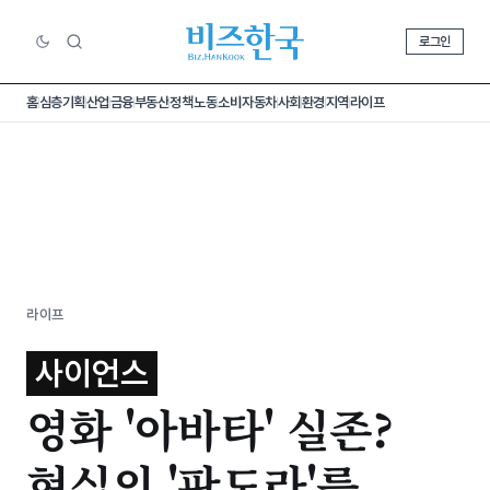
로그인
홈
심층기획
산업
금융
부동산
정책
노동
소비
자동차
사회
환경
지역
라이프
라이프
사이언스
영화 '아바타' 실존?
현실의 '판도라'를